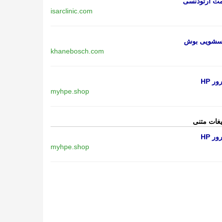
مت ارتودنسی
isarclinic.com
اسشویی بوش
khanebosch.com
ر HP
myhpe.shop
یغات متنی
ر HP
myhpe.shop