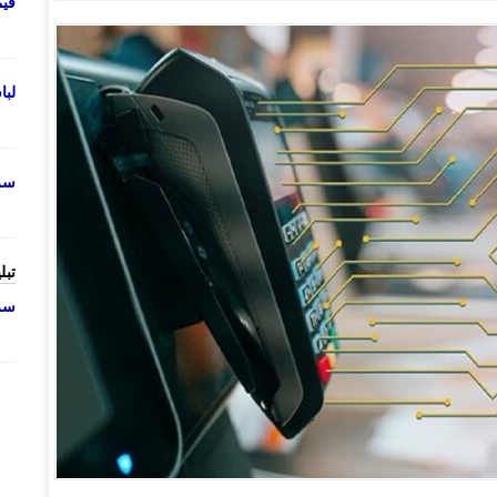
قی
لب
سرو
تبل
سرو