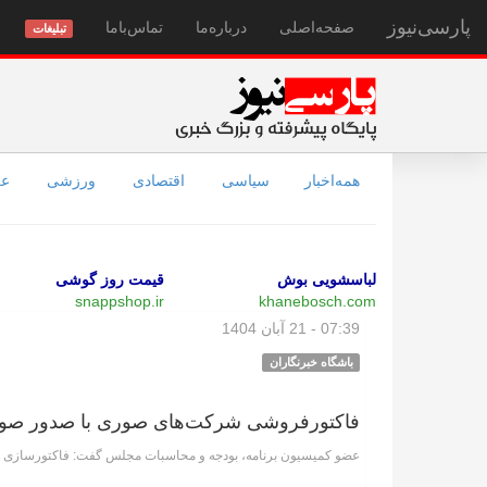
پارسی‌نیوز
صفحه‌اصلی
درباره‌ما
تماس‌با‌ما
تبلیغات
همه‌اخبار
سیاسی
اقتصادی
ورزشی
عل
لباسشویی بوش
قیمت روز گوشی
snappshop.ir
khanebosch.com
07:39 - 21 آبان 1404
باشگاه خبرنگاران
فاکتورفروشی شرکت‌های صوری با صدور صورت
عضو کمیسیون برنامه، بودجه و محاسبات مجلس گفت: فاکتورسازی 