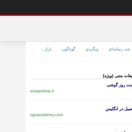
چند رسانه‌ای
وبگردی
گوناگون
بازار
یغات متنی (ویژه)
مت روز گوشی
snappshop.ir
یل در انگلیس
ogoacademy.com