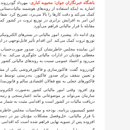
باشگاه‌ خبرنگاران جوان؛ محبوبه کباری
- مهرداد گودرزون
اشاره به اینکه استفاده از روندهای هوشمند مالیات‌ست
کمک می‌کند و دقت کارها را بالا می‌برد، تصریح کرد: شف
این امر به افزایش برابری در توزیع ثروت در کشور کمک 
مقابله با فرار مالیاتی فراهم می‌آورد.
وی ادامه داد: پیشبرد امور مالیاتی در بسترهای الکترونی
توزیع ثروت کمک می‌کند. این اقدام تأثیر قابل‌توجهی در
این نماینده مجلس خاطرنشان کرد: صدور صورت‌حساب ال
معطلی مؤدیان در ادارات مالیاتی جلوگیری می‌کند. به
می‌رود و اعتماد عمومی نسبت به روندهای مالیاتی کشور ا
گودرزوند گفت: فاکتورسازی و فاکتورفروشی یکی از مش
و تعیین سقف برای صدور فاکتور، به‌درستی توسط سا
فاکتورهای جعلی به نفع فعالان اقتصادی سالم و قانون‌مدا
وی افزود: وقتی امور مالیاتی کشور به‌صورت الکترونی
سازمان می‌تواند بر موضوعاتی مانند اعتبارسنجی و رتبه‌
دریافت مالیات در کشور است و اقدامی مثبت به شمار می
عضو کمیسیون برنامه، بودجه و محاسبات مجلس خاطرنشان
با فرار مالیاتی، حل‌وفصل مشکلات مؤدیان نیز در دستو
افزوده پس از تسویه نهایی فراهم شده است که اقدامی