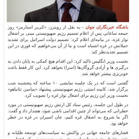
باشگاه خبرنگاران جوان
- به نقل از رویترز، «کی‌یر استارمر» روز
جمعه ساعاتی پس از اعلام تصمیم رژیم صهیونیستی مبنی بر اشغال
نوار غزه، در بیانیه‌ای اعلام کرد: تصمیم دولت اسرائیل برای تشدید
حملاتش در غزه اشتباه است و ما از آن می‌خواهیم که فوری در این
تصمیم تجدیدنظر کند.
نخست وزیر انگلیس تاکید کرد: این اقدام هیچ کمکی به پایان دادن به
درگیری ها و آزادی گروگان‌ها (اسرا) نخواهد کرد. این کار فقط باعث
خونریزی بیشتر خواهد شد.
گفتنی است که در یک جلسه نمایشی ۱۰ ساعته که پنجشنبه شب
برگزار شد، کابینه امنیتی رژیم صهیونیستی پیشنهاد «بنیامین نتانیاهو»
نخست وزیر این رژیم برای اشغال نوار غزه را تصویب کرد.
در طول این جلسه، رئیس ستاد کل ارتش رژیم صهیونیستی در مورد
خطراتی که می‌تواند از چنین اقدامی ناشی شود، هشدار داد و گفت:
اگر ما شروع به اشغال غزه کنیم، جان اسیران در غزه در خطر
خواهد بود.
فشارهای جامعه جهانی در واکنش به سیاست‌های توسعه طلبانه و
نقض حقوق بشردوستانه از سوی رژیم صهیونیستی که قحطی و