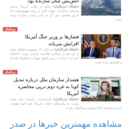
آتش‌بس لبنان سازنده بود
منابع در دولت آمریکا مدعی
«باشگاه خبرنگاران»
شده‌اند مذاکرات دولت لبنان و رژیم صهیونیستی که
امروز هفتمین دور آن به پایان رسید، سازنده بوده
است.
بین‌الملل
فشار‌ها بر وزیر جنگ آمریکا
افزایش می‌یابد
در حالی که جمهوری‌خواهان پیش
«باشگاه خبرنگاران»
از این هم از عملکرد هگست ناراضی بودند، اختلاف
اخیر او با ترامپ بر سر کمبود مهمات، فشار‌ها علیه او
را افزایش داده است.
بین‌الملل
هشدار سازمان ملل درباره تبدیل
کوبا به غزه دوم درپی محاصره
آمریکا
کارشناسان سازمان ملل متحد
«باشگاه خبرنگاران»
نسبت به پیامد‌های جنایات آمریکا علیه کوبا هشدار
داده و خواستار اقدام فوری بین‌المللی شدند.
مشاهده مهمترین خبرها در صدر