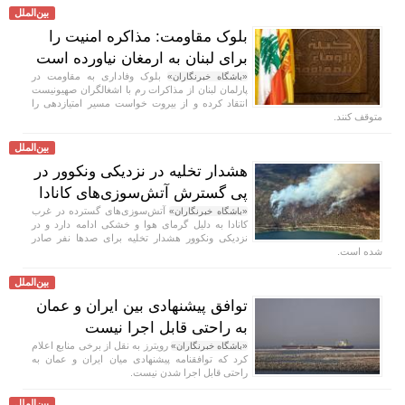
بین‌الملل
بلوک مقاومت: مذاکره امنیت را
برای لبنان به ارمغان نیاورده است
بلوک وفاداری به مقاومت در
«باشگاه خبرنگاران»
پارلمان لبنان از مذاکرات رم با اشغالگران صهیونیست
انتقاد کرده و از بیروت خواست مسیر امتیازدهی را
متوقف کنند.
بین‌الملل
هشدار تخلیه در نزدیکی ونکوور در
پی گسترش آتش‌سوزی‌های کانادا
آتش‌سوزی‌های گسترده در غرب
«باشگاه خبرنگاران»
کانادا به دلیل گرمای هوا و خشکی ادامه دارد و در
نزدیکی ونکوور هشدار تخلیه برای صد‌ها نفر صادر
شده است.
بین‌الملل
توافق پیشنهادی بین ایران و عمان
به راحتی قابل اجرا نیست
رویترز به نقل از برخی منابع اعلام
«باشگاه خبرنگاران»
کرد که توافقنامه پیشنهادی میان ایران و عمان به
راحتی قابل اجرا شدن نیست.
بین‌الملل