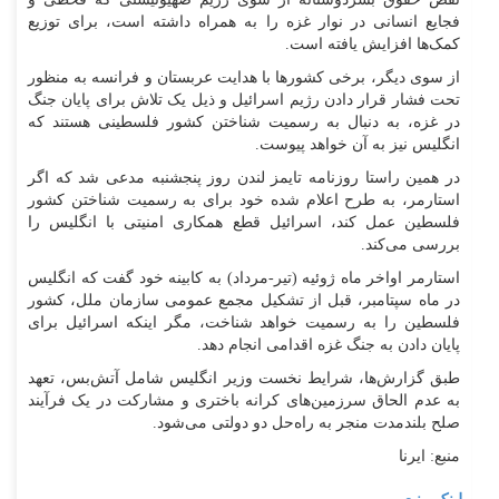
فجایع انسانی در نوار غزه را به همراه داشته است، برای توزیع
کمک‌ها افزایش یافته است.
از سوی دیگر، برخی کشورها با هدایت عربستان و فرانسه به منظور
تحت فشار قرار دادن رژیم اسرائیل و ذیل یک تلاش برای پایان جنگ
در غزه، به دنبال به رسمیت شناختن کشور فلسطینی هستند که
انگلیس نیز به آن خواهد پیوست.
در همین راستا روزنامه تایمز لندن روز پنجشنبه مدعی شد که اگر
استارمر، به طرح اعلام شده خود برای به رسمیت شناختن کشور
فلسطین عمل کند، اسرائیل قطع همکاری امنیتی با انگلیس را
بررسی می‌کند.
استارمر اواخر ماه ژوئیه (تیر-مرداد) به کابینه خود گفت که انگلیس
در ماه سپتامبر، قبل از تشکیل مجمع عمومی سازمان ملل، کشور
فلسطین را به رسمیت خواهد شناخت، مگر اینکه اسرائیل برای
پایان دادن به جنگ غزه اقدامی انجام دهد.
طبق گزارش‌ها، شرایط نخست وزیر انگلیس شامل آتش‌بس، تعهد
به عدم الحاق سرزمین‌های کرانه باختری و مشارکت در یک فرآیند
صلح بلندمدت منجر به راه‌حل دو دولتی می‌شود.
منبع: ایرنا
لینک منبع