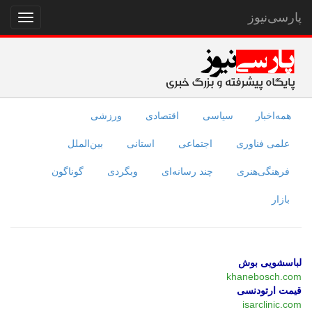
پارسی‌نیوز
نمایش
منو
همه‌اخبار
سیاسی
اقتصادی
ورزشی
علمی فناوری
اجتماعی
استانی
بین‌الملل
فرهنگی‌هنری
چند رسانه‌ای
وبگردی
گوناگون
بازار
لباسشویی بوش
khanebosch.com
قیمت ارتودنسی
isarclinic.com