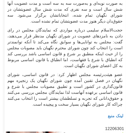
به صورت نوبه‌ای و به‌صورت سه به سه است و مدت عضویت آنها
شش سال است و سه نفری که مدت شش سال عضویتشان در
شورای نگهبان تمام شده، انتخاباتشان برگزار می‌شود. سه
حقوق‌دان دیگر هنوز مدت عضویتشان تمام نشده است.
‌حجت‌الاسلام سلیمی درباره مواردی که نمایندگان مجلس در رای
دادن به نامزدهای عضویت در شورای نگهبان مدنظر قرار می‌دهند،
گفت: مجلس به توانایی‌ها و سوابق نگاه می‌کند تا آنکه توانمندتر
است را انتخاب کند چون شورای محترم نگهبان باید مصوبات مجلس
را از حیث اینکه منطبق بر شرع و قانون اساسی باشد بررسی کند
که انطباق با شرع با فقهاست، اما انطباق با قانون اساسی مربوط
به کل اعضای شورای نگهبان است.
عضو هیئت‌رئیسه مجلس اظهار کرد: در قانون اساسی، شورای
نگهبان در فصل تقنین آمده چون شورای نگهبان یک زنجیره مهم
قانون‌گذاری در کشور است و تطبیق مصوبات مجلس با شرع و
قانون اساسی برعهده آنهاست لذا نمایندگان مجلس بررسی می‌کنند
و حقوق‌دانانی که تجربه و تسلطشان بیشتر است را انتخاب می‌کنند
چراکه کار شورای نگهبان بسیار سخت و پیچیده‌ است.
لینک منبع
12206301