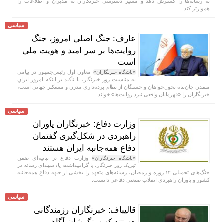
به رسانه‌ها را گسترش دهد و مسیر دسترسی خبرنگاران به مدیران و اطلاعات را
هموارتر کند.
سیاسی
عارف: جنگ اصلی امروز، جنگ
روایت‌ها بر سر امید و هویت ملی
است
معاون اول رئیس‌جمهور در پیامی
«باشگاه خبرنگاران»
به مناسبت روز خبرنگار، با تأکید بر اینکه امروز ایرانِ
متمدن جان‌پناه تحول‌خواهان و خستگان از نظام برده‌داری مدرن و مستکبر جهانی است،
خبرنگاران را «قهرمانان واقعی نبرد روایت‌ها» خواند.
سیاسی
وزارت دفاع: خبرنگاران یاوران
راهبردی در شکل‌گیری گفتمان
دفاع همه‌جانبه ایران هستند
وزارت دفاع در بیانیه‌ای ضمن
«باشگاه خبرنگاران»
تبریک روز خبرنگار، با گرامیداشت یاد شهدای رسانه در
جنگ‌های تحمیلی ۱۲ روزه و رمضان، رسانه‌های متعهد را بخشی از جبهه دفاع همه‌جانبه
کشور و یاوران راهبردی انقلاب صنعتی دفاعی دانست.
سیاسی
قالیباف: خبرنگاران رزمندگانی
هستند که سنگرشان آگاهی و