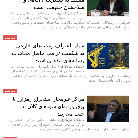
سلاحشان حقیقت است
رئیس مجلس در پیامی روز ۱۷
«باشگاه خبرنگاران»
مرداد را به خبرنگاران تبریک گفت و تاکید کرد که
خبرنگاران رزمندگانی هستند که سنگرشان آگاهی، سلاحشان حقیقت و مأموریت‌شان
دفاع از امنیت روانی، هویت ملی و اقتدار فرهنگی یک ملت است.
سیاسی
سپاه: اعتراف رسانه‌های خارجی
به شکست ترامپ حاصل مجاهدت
رسانه‌های انقلابی است
سپاه پاسداران انقلاب اسلامی به
«باشگاه خبرنگاران»
مناسبت ۱۷ مرداد، روز خبرنگار تاکید کرد که اعتراف
رسانه‌های خارجی به شکست ترامپ حاصل مجاهدت رسانه‌های انقلابی در مقابله با
دروغ پراکنی‌های دشمنان است.
سیاسی
مراکز غیرمجاز استخراج رمزارز با
برق یارانه‌ای سودهای کلان به
جیب می‌زنند
نماینده مجلس می‌گوید بخشی از
«باشگاه خبرنگاران»
مراکز غیرمجاز غیرمجاز استخراج رمزارز در واحدهای
صنعتی با استفاده از برق یارانه‌ای، سودهای کلانی به‌دست می‌آورند.