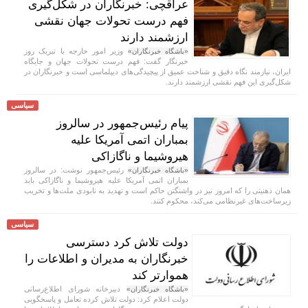
عراقچی: خبرنگاران در شکل‌گیری
فهم درست تحولات جهان نقشی
ارزشمند دارند
وزیر امور خارجه با تبریک روز
«باشگاه خبرنگاران»
خبرنگار گفت: فهم درست تحولات جهان و جایگاه
ایران، نیازمند نگاه دقیق و شناخت عمیق از پیچیدگی‌های دیپلماسی است و خبرنگاران در
شکل‌گیری این فهم نقشی ارزشمند دارند.
سیاسی
پیام رئیس‌جمهور در سالروز
بمباران اتمی آمریکا علیه
هیروشیما و ناگازاکی
رئیس‌جمهور نوشت: در سالروز
«باشگاه خبرنگاران»
بمباران اتمی آمریکا علیه هیروشیما و ناگازاکی باید
همان ذهنیتی را که امروز نیز در واشنگتن حاکم است و تهدید به نابودی ملت‌ها و تخریب
زیرساخت‌های غیرنظامی می‌کند، محکوم کنند.
سیاسی
دولت تلاش کرد دسترسی
خبرنگاران به مدیران و اطلاعات را
هموارتر کند
دبیرخانه شورای اطلاع‌رسانی
«باشگاه خبرنگاران»
دولت اعلام کرد: دولت تلاش کرده تعامل و پاسخگویی