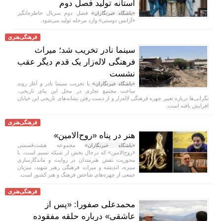
آستانه تولید فصل دوم
فصل دوم سریال خاطره‌انگیز
«باشگاه خبرنگاران»
«آژانس دوستی» وارد مرحله تولید می‌شود.
فرهنگی‌هنری
سینما نادر تخریب شد؛ میراث
فرهنگی لاله‌زار یک قدم دیگر عقب
نشست
با تخریب سینما نادر و آغاز روند
«باشگاه خبرنگاران»
ساخت مجتمع تجاری در محل این بنای تاریخی،
نگرانی‌ها درباره تغییر چهره فرهنگی لاله‌زار و از دست رفتن نشانه‌های تاریخی این خیابان
افزایش یافته است.
فرهنگی‌هنری
هنر در پناه «روح‌الامین»
مجموعه هشت‌قسمتی
«باشگاه خبرنگاران»
«روح‌الامین» که درحال پخش از شبکه نسیم است، با
محوریت نقش هنرمندان در روایت و ماندگارسازی
سیره، اندیشه و میراث فرهنگی رهبر شهید، میزبان
جمعی از چهره‌های شاخص فرهنگ و هنر کشور است.
فرهنگی‌هنری
محمدعلی صفورا: «پس از
عاشقی» درباره حلقه مفقوده