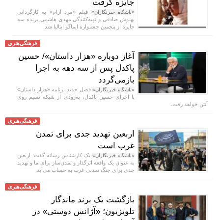
جایزه گرفت
فیلم «مرد آرام» به کارگردانی
«باشگاه خبرنگاران»
بهنوش صادقی و تهیه‌کنندگی مهدی هاشمی برنده سه
جایزه از پنجمین جشنواره ایماگو ایتالیا شد.
فرهنگی‌هنری
آغاز دوباره «هزار داستان»/ حسین
پاکدل پس از سه دهه به اجرا
بازمی‌گردد
فصل جدید برنامه «هزار داستان»
«باشگاه خبرنگاران»
با اجرای حسین پاکدل، به‌زودی از شبکه نسیم روی
آنتن خواهد رفت.
فرهنگی‌هنری
اربعین تهدید جدی برای تمدن
غرب است
یک کارشناس رسانه گفت: اربعین
«باشگاه خبرنگاران»
به عنوان یک واقعه اثرگذار و تمدن‌ساز برای ما و تهدید
جدی برای جنگ تمدنی غرب به حساب می‌آید.
فرهنگی‌هنری
بازگشت یک برند ماندگار
تلویزیون؛ «آژانس دوستی» در