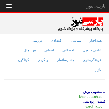
پارسی‌نیوز
نمایش
منو
همه‌اخبار
سیاسی
اقتصادی
ورزشی
علمی فناوری
اجتماعی
استانی
بین‌الملل
فرهنگی‌هنری
چند رسانه‌ای
وبگردی
گوناگون
بازار
لباسشویی بوش
khanebosch.com
قیمت ارتودنسی
isarclinic.com