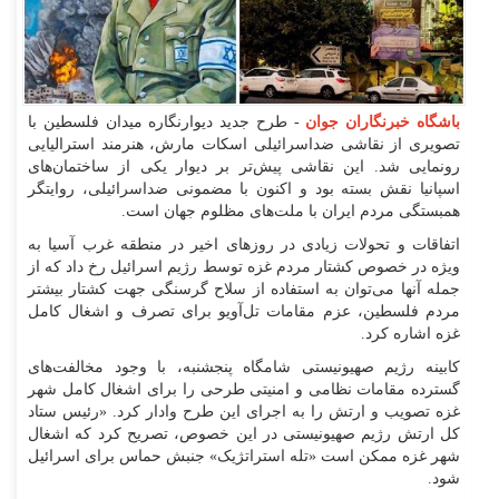
باشگاه خبرنگاران جوان
- طرح جدید دیوارنگاره میدان فلسطین با
تصویری از نقاشی ضداسرائیلی اسکات مارش، هنرمند استرالیایی
رونمایی شد. این نقاشی پیش‌تر بر دیوار یکی از ساختمان‌های
اسپانیا نقش بسته بود و اکنون با مضمونی ضداسرائیلی، روایتگر
همبستگی مردم ایران با ملت‌های مظلوم جهان است.
اتفاقات و تحولات زیادی در روز‌های اخیر در منطقه غرب آسیا به
ویژه در خصوص کشتار مردم غزه توسط رژیم اسرائیل رخ داد که از
جمله آنها می‌توان به استفاده از سلاح گرسنگی جهت کشتار بیشتر
مردم فلسطین، عزم مقامات تل‌آویو برای تصرف و اشغال کامل
غزه اشاره کرد.
کابینه رژیم صهیونیستی شامگاه پنجشنبه، با وجود مخالفت‌های
گسترده مقامات نظامی و امنیتی طرحی را برای اشغال کامل شهر
غزه تصویب و ارتش را به اجرای این طرح وادار کرد. «رئیس ستاد
کل ارتش رژیم صهیونیستی در این خصوص، تصریح کرد که اشغال
شهر غزه ممکن است «تله استراتژیک» جنبش حماس برای اسرائیل
شود.