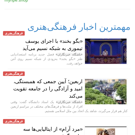
مهمترین اخبار فرهنگی‌هنری
فرهنگی‌هنری
«بگو بخند» با اجرای یوسف
تیموری به شبکه نسیم می‌آید
فصل جدید برنامه استعدادیابی
«باشگاه خبرنگاران»
طنز «بگو بخند» به‌زودی از شبکه نسیم روی آنتن
خواهد رفت.
فرهنگی‌هنری
اربعین؛ آیین جمعی که همبستگی،
امید و آزادگی را در جامعه تقویت
می‌کند
یک استاد دانشگاه گفت: وقتی
«باشگاه خبرنگاران»
افراد از ملت‌ها و فرهنگ‌های مختلف در مراسم اربعین
کنار هم قرار می‌گیرند، شاهد یک اتحاد بین ملل اسلامی هستیم.
فرهنگی‌هنری
«مرد آرام» از ایتالیایی‌ها سه