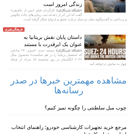
زندگی امروز است
کارگردان فیلم «پس از عاشقی»
«باشگاه خبرنگاران»
گفت که این اثر از دغدغه ثبت زیبایی‌های جاده چالوس
و پرداختن به گفت‌وگوی میان دو نسل درباره عشق و ازدواج شکل گرفته است.
فرهنگی‌هنری
داستان پایان نقش بریتانیا به
عنوان یک ابرقدرت با مستند
مستند جدید «سوئز: ۲۴ ساعتی
«باشگاه خبرنگاران»
که استعمار بریتانیا را در هم شکست» محصول سال
۲۰۲۶ انگلستان در روز پنجشنبه ۱۵ مرداد از شبکه
چهار به نمایش درخواهد آمد.
مشاهده مهمترین خبرها در صدر
رسانه‌ها
چوب مبل سلطنتی را چگونه تمیز کنیم؟
مرجع خرید تجهیزات کارشناسی خودرو؛ راهنمای انتخاب