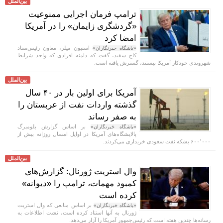
بین‌الملل
ترامپ فرمان اجرایی ممنوعیت
«گردشگری زایمان» را در آمریکا
امضا کرد
استیون میلر، معاون رئیس‌ستاد
«باشگاه خبرنگاران»
کاخ سفید، گفت که دامنه افرادی که واجد شرایط
شهروندی خودکار آمریکا نیستند، گسترش یافته است.
بین‌الملل
آمریکا برای اولین بار در ۴۰ سال
گذشته واردات نفت از عربستان را
به صفر رساند
بر اساس گزارش بلومبرگ
«باشگاه خبرنگاران»
پالایشگاه‌های آمریکا در اوایل امسال روزانه بیش از
۶۰۰٬۰۰۰ بشکه نفت سعودی خریداری می‌کردند.
بین‌الملل
وال استریت ژورنال: گزارش‌های
کمبود مهمات، ترامپ را «دیوانه»
کرده است
بر اساس منابعی که وال استریت
«باشگاه خبرنگاران»
ژورنال به آنها استناد کرده است، نشت اطلاعات به
رسانه‌ها چندین هفته است که رئیس‌جمهور آمریکا را آزار می‌دهد.