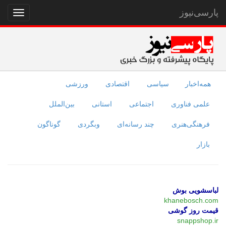
پارسی‌نیوز
نمایش
منو
همه‌اخبار
سیاسی
اقتصادی
ورزشی
علمی فناوری
اجتماعی
استانی
بین‌الملل
فرهنگی‌هنری
چند رسانه‌ای
وبگردی
گوناگون
بازار
لباسشویی بوش
khanebosch.com
قیمت روز گوشی
snappshop.ir