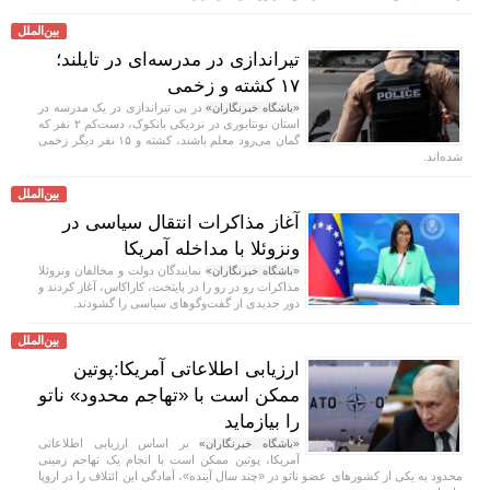
بین‌الملل
تیراندازی در مدرسه‌ای در تایلند؛
۱۷ کشته و زخمی
در پی تیراندازی در یک مدرسه در
«باشگاه خبرنگاران»
استان نونتابوری در نزدیکی بانکوک، دست‌کم ۲ نفر که
گمان می‌رود معلم باشند، کشته و ۱۵ نفر دیگر زخمی
شده‌اند.
بین‌الملل
آغاز مذاکرات انتقال سیاسی در
ونزوئلا با مداخله آمریکا
نمایندگان دولت و مخالفان ونزوئلا
«باشگاه خبرنگاران»
مذاکرات رو در رو را در پایتخت، کاراکاس، آغاز کردند و
دور جدیدی از گفت‌و‌گو‌های سیاسی را گشودند.
بین‌الملل
ارزیابی اطلاعاتی آمریکا:پوتین
ممکن است با «تهاجم محدود» ناتو
را بیازماید
بر اساس ارزیابی اطلاعاتی
«باشگاه خبرنگاران»
آمریکا، پوتین ممکن است با انجام یک تهاجم زمینی
محدود به یکی از کشور‌های عضو ناتو در «چند سال آینده»، آمادگی این ائتلاف را در اروپا