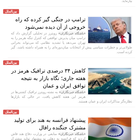
بیازماید.
بین‌الملل
ترامپ در جنگی گیر کرده که راه
خروجی از آن دیده نمی‌شود
رویترز در تحلیلی گزارش داد که
«باشگاه خبرنگاران»
ترامپ میان پذیرش توافقی که کنترل تنگه هرمز را به
تهران می‌دهد یا تشدید نظامی که می‌تواند بحرانی
طولانی‌تر و خطرات سیاسی پیش از انتخابات میان‌دوره‌ای را به همراه داشته باشد، گیر
کرده است.
بین‌الملل
کاهش ۳۴ درصدی ترافیک هرمز در
هفته جاری؛ نگاه بازار به نتیجه
توافق ایران و عمان
به نشته رویترز ترافیک کشتی‌ها در
«باشگاه خبرنگاران»
هرمز این هفته کاهش یافت، در حالی که بازار‌ها
نظاره‌گر مذاکرات ایران و عمان هستند.
بین‌الملل
پیشنهاد فرانسه به هند برای تولید
مشترک جنگنده رافال
منابعی در وزارت دفاع هند فاش
«باشگاه خبرنگاران»
کردند که فرانسه به دهلی نو پیشنهاد تولید مشترک