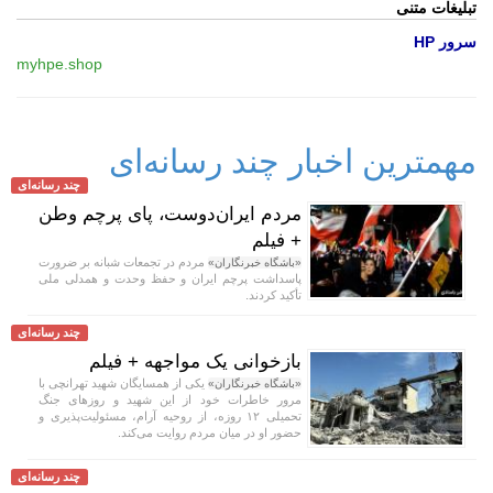
تبلیغات متنی
سرور HP
myhpe.shop
مهمترین اخبار چند رسانه‌ای
چند رسانه‌ای
مردم ایران‌دوست، پای پرچم وطن
+ فیلم
مردم در تجمعات شبانه بر ضرورت
«باشگاه خبرنگاران»
پاسداشت پرچم ایران و حفظ وحدت و همدلی ملی
تأکید کردند.
چند رسانه‌ای
بازخوانی یک مواجهه + فیلم
یکی از همسایگان شهید تهرانچی با
«باشگاه خبرنگاران»
مرور خاطرات خود از این شهید و روز‌های جنگ
تحمیلی ۱۲ روزه، از روحیه آرام، مسئولیت‌پذیری و
حضور او در میان مردم روایت می‌کند.
چند رسانه‌ای