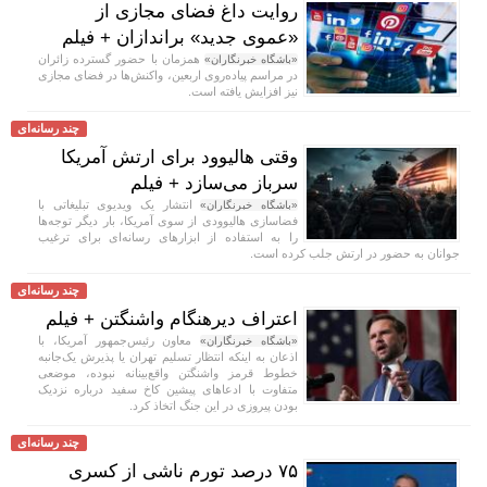
روایت داغ فضای مجازی از
«عموی جدید» براندازان + فیلم
همزمان با حضور گسترده زائران
«باشگاه خبرنگاران»
در مراسم پیاده‌روی اربعین، واکنش‌ها در فضای مجازی
نیز افزایش یافته است.
چند رسانه‌ای
وقتی هالیوود برای ارتش آمریکا
سرباز می‌سازد + فیلم
انتشار یک ویدیوی تبلیغاتی با
«باشگاه خبرنگاران»
فضاسازی هالیوودی از سوی آمریکا، بار دیگر توجه‌ها
را به استفاده از ابزار‌های رسانه‌ای برای ترغیب
جوانان به حضور در ارتش جلب کرده است.
چند رسانه‌ای
اعتراف دیرهنگام واشنگتن + فیلم
معاون رئیس‌جمهور آمریکا، با
«باشگاه خبرنگاران»
اذعان به اینکه انتظار تسلیم تهران یا پذیرش یک‌جانبه
خطوط قرمز واشنگتن واقع‌بینانه نبوده، موضعی
متفاوت با ادعا‌های پیشین کاخ سفید درباره نزدیک
بودن پیروزی در این جنگ اتخاذ کرد.
چند رسانه‌ای
۷۵ درصد تورم ناشی از کسری