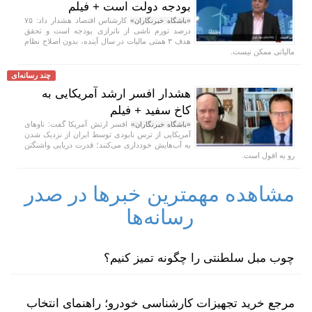
بودجه دولت است + فیلم
کارشناس اقتصاد هشدار داد: ۷۵
«باشگاه خبرنگاران»
درصد تورم ناشی از ناترازی بودجه است و تحقق
هدف ۳ همتی مالیات در سال آینده، بدون اصلاح نظام
مالیاتی ممکن نیست.
چند رسانه‌ای
هشدار افسر ارشد آمریکایی به
کاخ سفید + فیلم
افسر ارتش آمریکا گفت: ناو‌های
«باشگاه خبرنگاران»
آمریکایی از ترس نابودی توسط ایران از نزدیک شدن
به آب‌هایش خودداری می‌کنند؛ قدرت دریایی واشنگتن
رو به افول است.
مشاهده مهمترین خبرها در صدر
رسانه‌ها
چوب مبل سلطنتی را چگونه تمیز کنیم؟
مرجع خرید تجهیزات کارشناسی خودرو؛ راهنمای انتخاب