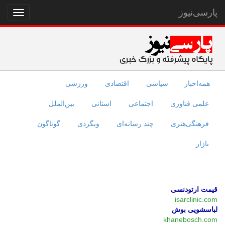
پارسی‌نیوز
نمایش
منو
همه‌اخبار
سیاسی
اقتصادی
ورزشی
علمی فناوری
اجتماعی
استانی
بین‌الملل
فرهنگی‌هنری
چند رسانه‌ای
وبگردی
گوناگون
بازار
قیمت ارتودنسی
isarclinic.com
لباسشویی بوش
khanebosch.com