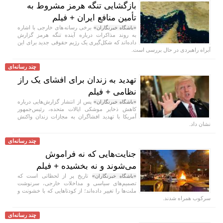
بازگشایی تنگه هرمز مشروط به
تأمین منافع ایران + فیلم
برخی رسانه‌های خارجی با اشاره
«باشگاه خبرنگاران»
به روند مذاکرات درباره آینده تنگه هرمز گزارش
داده‌اند که شکل‌گیری یک رژیم حقوقی جدید برای این
آبراه راهبردی در حال بررسی است.
چند رسانه‌ای
تهدید به زندان برای افشای یک راز
نظامی + فیلم
پس از انتشار گزارش‌هایی درباره
«باشگاه خبرنگاران»
کاهش ذخایر موشکی ایالات متحده، رئیس‌جمهور
آمریکا با تهدید افشاگران به مجازات زندان واکنش
نشان داد.
چند رسانه‌ای
جنایت‌هایی که نه فراموش
می‌شوند و نه بخشیده + فیلم
تاریخ پر از لحظاتی است که
«باشگاه خبرنگاران»
تصمیم‌های سیاسی و مداخلات خارجی، سرنوشت
ملت‌ها را تغییر داده‌اند؛ از کودتا‌هایی که با خشونت و
سرکوب همراه شدند.
چند رسانه‌ای