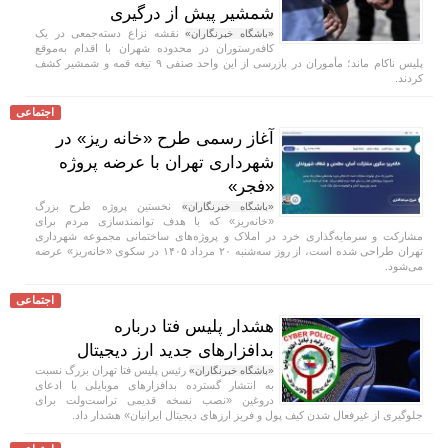
شمشیر پیش از درگیری
نقشه نزاع دسته‌جمعی در یک
«باشگاه خبرنگاران»
کافه‌رستوران در محدوده شهران با اقدام به‌موقع
پلیس ناکام ماند؛ مأموران در بازرسی از این واحد صنفی ۹ تیغه قمه و شمشیر کشف
کردند.
اجتماعی
آغاز رسمی طرح «خانه ریز» در
شهرداری تهران با عرضه پروژه
«فجر»
نخستین پروژه طرح بزرگ
«باشگاه خبرنگاران»
«خانه‌ریز» که با هدف توانمندسازی مردم برای
مشارکت و سرمایه‌گذاری خرد در املاک و پروژه‌های ساختمانی مجموعه شهرداری
تهران طراحی شده است، از روز سه‌شنبه ۲۰ مرداد ۱۴۰۵ در سکوی «خانه‌ریز» عرضه
می‌شود.
اجتماعی
هشدار پلیس فتا درباره
بدافزار‌های جدید ارز دیجیتال
رئیس پلیس فتا تهران بزرگ نسبت
«باشگاه خبرنگاران»
به انتشار گسترده بدافزار‌های موبایلی با ادعای
دروغین «نصب نسخه قدیمی تراست‌ولت برای
جلوگیری از غیرفعال شدن کیف پول و فریز ارز‌های دیجیتال ایرانیان» هشدار داد.