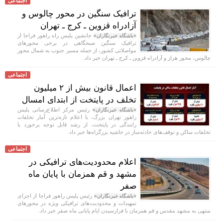
اجتماعی
ترافیک سنگین در محور چالوس و
آزادراه قزوین ـ کرج ـ تهران
جانشین پلیس راه راهور فراجا از
«باشگاه خبرنگاران»
ترافیک سنگین صبحگاهی در برخی محور‌های
مواصلاتی کشور، از جمله مسیر جنوب به شمال محور
چالوس، محور هراز و آزادراه قزوین ـ کرج ـ تهران خبر داد.
اجتماعی
اعمال قانون بیش از ۲ میلیون
تخلف در پایتخت از ابتدای امسال
رئیس مرکز اطلاع‌رسانی پلیس
«باشگاه خبرنگاران»
راهور تهران بزرگ، با اعلام تازه‌ترین آمار تخلفات
رانندگی در پایتخت، از رشد قابل توجه برخورد با
تخلفات ساکن و توقف‌های حادثه‌ساز در حاشیه بزرگراه‌ها خبر داد.
اجتماعی
اعلام محدودیت‌های ترافیکی در
مشهد و قم همزمان با پایان ماه
صفر
رئیس پلیس راهور فراجا از اجرای
«باشگاه خبرنگاران»
تمهیدات و محدودیت‌های ترافیکی ویژه در محور‌های
منتهی به مشهد مقدس و قم همزمان با فرارسیدن ایام پایانی ماه صفر خبر داد.