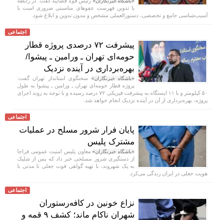
رئیس قوه قضاییه گفت: در رابطه
«باشگاه خبرنگاران»
با تدوین فهرست عفوهای مناسبتی ضروری است با
آسیب‌شناسی جامع و تخصصی، دستورالعملی مشخص و مدون تدوین و ابلاغ شود.
اجتماعی
پیشرفت ۷۲ درصدی پروژه قطار
حومه‌ای تهران ـ ورامین ـ پیشوا/
بهره‌برداری در آینده نزدیک
سخنگوی استاندار تهران گفت:
«باشگاه خبرنگاران»
پروژه قطار حومه‌ای تهران ـ ورامین ـ پیشوا به طول
۵۰ کیلومتر و با ۱۱ ایستگاه به پیشرفت فیزیکی ۷۲ درصد رسیده و با توجه به روند اجرای
پروژه، بهره‌برداری از آن در آینده نزدیک انجام خواهد شد.
اجتماعی
پایان فرار شرور مسلح در عملیات
مشترک پلیس
معاون پلیس امنیت عمومی فراجا
«باشگاه خبرنگاران»
از دستگیری شرور مسلحی خبر داد که پس از شلیک
به یک شهروند، با تهیه گواهی فوت جعلی تا مدتی با
هویت جعلی در ایران زندگی می‌کرد.
اجتماعی
نزاع خونین در کافه‌رستوران
شهران ناکام ماند؛ کشف ۹ قمه و