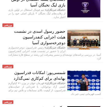
بازی لیگ نخبگان آسیا
تیم فوتبال استقلال در اولین بازی
«باشگاه خبرنگاران»
از رقابت‌های لیگ نخبگان ۳ بازیکن اصلی خود را در
اختیار ندارد.
ورزشی
حضور رسول اسدی در نشست
هیئت اجرایی کنفدراسیون
دوچرخه‌سواری آسیا
رئیس فدراسیون دوچرخه‌سواری
«باشگاه خبرنگاران»
ایران با حضور در نشست هیئت اجرایی کنفدراسیون
آسیا، در بررسی برنامه‌های توسعه‌ای و مسیر پیشرفت این رشته در سطح قاره مشارکت
کرد.
ورزشی
شمسی‌پور: امکانات فدراسیون
بهانه‌ای برای کم‌کاری نمی‌گذارد
قهرمان جهان در وزن ۷۱ کیلوگرم
«باشگاه خبرنگاران»
کشتی آزاد نوجوانان، با قدردانی از حمایت‌های
فدراسیون، از کیفیت بالای مسابقات و تلاش تیم برای
کسب قهرمانی تیمی خبر داد.
ورزشی