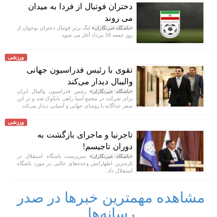
دختران فوتبال از فردا به میدان
می روند
لیگ برتر فوتبال دختران نوجوان از
«باشگاه خبرنگاران»
روز جمعه 16 مرداد آغاز می شود.
ورزشی
تقوی با رئیس فدراسیون جهانی
والیبال دیدار می‌کند
رئیس فدراسیون والیبال ایران
«باشگاه خبرنگاران»
برای شرکت در مجمع آسیا راهی بانکوک شد و در این
سفر جداگانه با روسای جهانی و آسیایی دیدار می‌کند.
ورزشی
تاجرنیا و ماجرای بازگشت به
دوران تاجیسم!
سرپرست باشگاه استقلال در
«باشگاه خبرنگاران»
تازه‌ترین اظهاراتش وعده‌های جالبی در مورد باشگاه
استقلال داد.
مشاهده مهمترین خبرها در صدر
رسانه‌ها