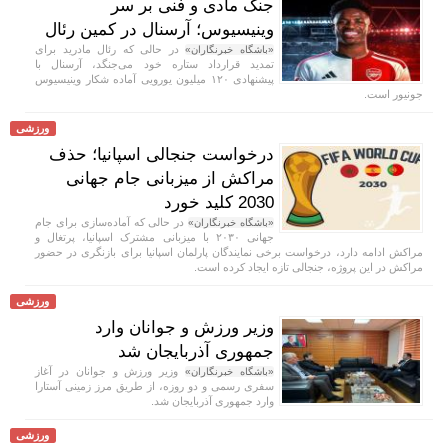
جنگ مادی و فنی بر سر
وینیسیوس؛ آرسنال در کمین رئال
در حالی که رئال مادرید برای
«باشگاه خبرنگاران»
تمدید قرارداد ستاره خود می‌جنگد، آرسنال با
پیشنهادی ۱۲۰ میلیون یورویی آماده شکار وینیسیوس
جونیور است.
ورزشی
درخواست جنجالی اسپانیا؛ حذف
مراکش از میزبانی جام جهانی
2030 کلید خورد
در حالی که آماده‌سازی برای جام
«باشگاه خبرنگاران»
جهانی ۲۰۳۰ با میزبانی مشترک اسپانیا، پرتغال و
مراکش ادامه دارد، درخواست برخی نمایندگان پارلمان اسپانیا برای بازنگری در حضور
مراکش در این پروژه، جنجالی تازه ایجاد کرده است.
ورزشی
وزیر ورزش و جوانان وارد
جمهوری آذربایجان شد
وزیر ورزش و جوانان در آغاز
«باشگاه خبرنگاران»
سفری رسمی و دو روزه، از طریق مرز زمینی آستارا
وارد جمهوری آذربایجان شد.
ورزشی