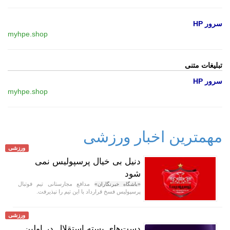
سرور HP
myhpe.shop
تبلیغات متنی
سرور HP
myhpe.shop
مهمترین اخبار ورزشی
ورزشی
دنیل بی خیال پرسپولیس نمی
شود
مدافع مجارستانی تیم فوتبال
«باشگاه خبرنگاران»
پرسپولیس فسخ قرارداد با این تیم را نپذیرفت.
ورزشی
دست‌های بسته استقلال در اولین