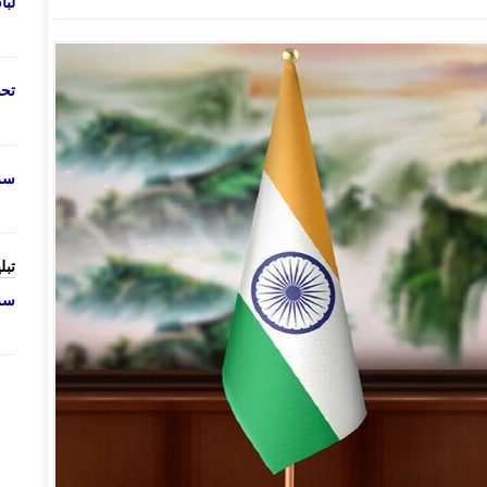
لب
تحص
سرو
تبل
سرو