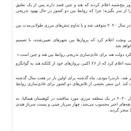
ز پنج‌شنبه اعلام کردند که هند و چین قصد دارند پس از یک تعلیق
را از سر بگیرند؛ چرا که روابط بین دو کشور در حال بهبود تدریجی
پرواز‌های مستقیم بین دو کشور در جریان همه‌گیری کرونا در سال ۲۰۲۰ متوقف شد و با تداوم تنش‌های مرزی طولانی‌مدت بین
ویچت اعلام کرد که پرواز‌ها بین شهر‌های تعیین‌شده، با تصمیم
خواهد شد.
کرد دولت هند برای عادی‌سازی تدریجی روابط بین هند و چین است.»
ایندیگو، بزرگترین شرکت حمل‌ونقل هوایی هند، روز پنج‌شنبه اعلام کرد که از ۲۶ اکتبر، پرواز‌های خود از کلکته هند به گوانگژو
ند، نارندرا مودی، ماه گذشته برای اولین بار در هفت سال گذشته
ت کند. این سفر بخشی از تلاش‌های دو کشور برای عادی‌سازی روابط
روابط چین و هند پس از درگیری نیرو‌های امنیتی در سال ۲۰۲۰ در یک منطقه مرزی مورد مناقشه در کوهستان هیمالیا، به
هه‌های اخیر محسوب می‌شد، چهار سرباز چینی و بیست سرباز هندی
 منجر گردید.