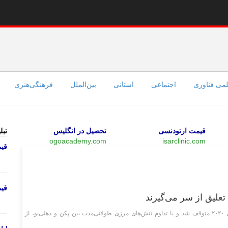
می فناوری
اجتماعی
استانی
بین‌الملل
فرهنگی‌هنری
قیمت ارتودنسی
تحصیل در انگلیس
تبل
ogoacademy.com
isarclinic.com
قی
بین‌الملل
قی
پرواز‌های مستقیم بین دو کشور در جریان همه‌گیری کرونا در سال ۲۰۲۰ متوقف شد و با تداوم تنش‌های مرزی طولانی‌مدت بین پکن و دهلی‌نو، از