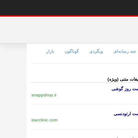
چند رسانه‌ای
وبگردی
گوناگون
بازار
یغات متنی (ویژه)
مت روز گوشی
snappshop.ir
مت ارتودنسی
isarclinic.com