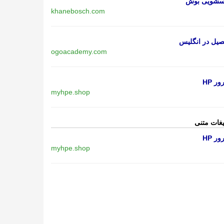
اسشویی بوش
khanebosch.com
یل در انگلیس
ogoacademy.com
ر HP
myhpe.shop
یغات متنی
ر HP
myhpe.shop