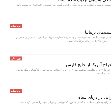
یت روسیه با اشاره به روند جنگ اوکراین گفت که زلنسکی «فعالانه» به سمت پایان
بین‌الملل
ت‌های بریتانیا
داشتی نوشت اسناد منتشرشده در وب‌سایت سفارت آمریکا در لندن، ادعا‌هایی را مبنی بر
نبش ماگا)» به بریتانیا برانگیخته است.
بین‌الملل
راج آمریکا از خلیج فارس
ژورنال» در یادداشتی نوشت تهران در جریان مذاکرات پیرامون بازگشایی تنگه هرمز،
کا شده است.
بین‌الملل
نی در دریای سیاه
ترکیه به دلیل حملات به کشتی‌هایش، کشتیرانی در دریای سیاه را محدود کرده است.