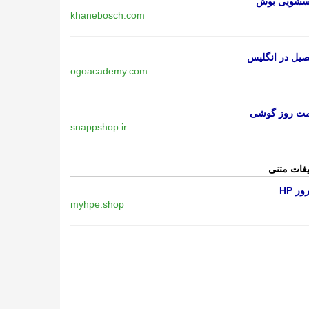
اسشویی بوش
khanebosch.com
یل در انگلیس
ogoacademy.com
مت روز گوشی
snappshop.ir
یغات متنی
ر HP
myhpe.shop