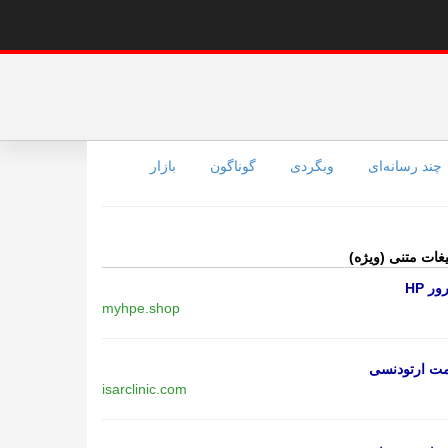
چند رسانه‌ای
وبگردی
گوناگون
بازار
یغات متنی (ویژه)
ر HP
myhpe.shop
مت ارتودنسی
isarclinic.com