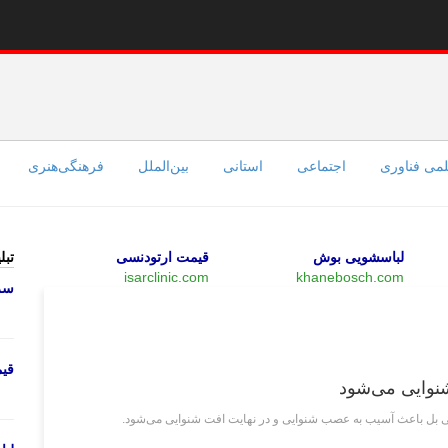
می فناوری
اجتماعی
استانی
بین‌الملل
فرهنگی‌هنری
لباسشویی بوش
قیمت ارتودنسی
تبل
isarclinic.com
khanebosch.com
سرو
علمی فناوری
قی