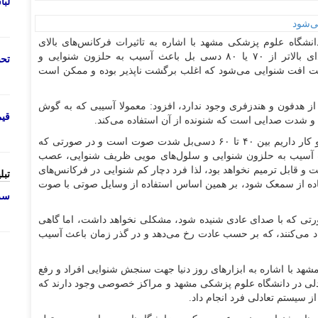
لب
نشگاه علوم پزشکی مشهد با اشاره به تاثیرات فرکانس‌های بالای
صوتی در کاهش قدرت شنوایی افراد گفت: شدت صدای بالاتر از ۷۰ یا ۸۰ دسی بل باعث آسیب به حلزون شنوایی و
تحص
ت افت شنوایی می‌شود که اغلب برگشت ناپذیر بوده و ممکن است
 از هدفون و هندزفری وجود ندارد، افزود: معمولا آسیبی که به گوش
قی
 و شدت صدایی است که شنونده از آن استفاده می‌کند.
وی افزود: معمولا شدت صدایی که ما روزمره با آن سرو کار داریم بین ۴۰ تا ۶۰ دسی‌بل شدت صوت است و در صورتی که
یا ۸۰ دسی بل برسد، باعث آسیب به حلزون شنوایی و سلول‌های مویی ظریف شنوایی، عصب
و قابل ترمیم نخواهد بود، لذا فرد دچار کم شنوایی در فرکانس‌های
تبل
ده از سمعک شود، بر همین اساس استفاده از وسایل صوتی با صوت
سرو
تی که با صدای عادی شنیده شود، مشکلی نخواهد داشت، اما گاهی
اد می‌کنند، که بر حسب عادت رخ می‌دهد و در گذر زمان باعث آسیب
هد با اشاره به ابزار‌های روز دنیا جهت سنجش شنوایی افراد و رفع
دلی در دانشگاه علوم پزشکی مشهد و مراکز خصوصی وجود دارند که
از سیستم تعادلی فرد انجام داد.