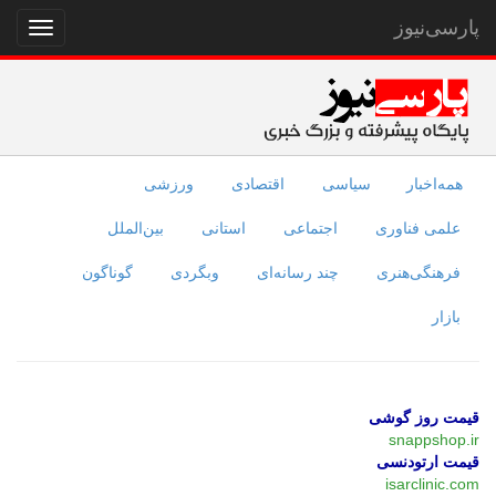
پارسی‌نیوز
نمایش
منو
همه‌اخبار
سیاسی
اقتصادی
ورزشی
علمی فناوری
اجتماعی
استانی
بین‌الملل
فرهنگی‌هنری
چند رسانه‌ای
وبگردی
گوناگون
بازار
قیمت روز گوشی
snappshop.ir
قیمت ارتودنسی
isarclinic.com