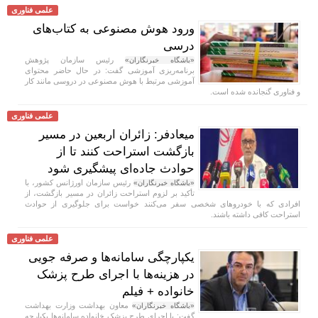
علمی فناوری
ورود هوش مصنوعی به کتاب‌های
درسی
رئیس سازمان پژوهش
«باشگاه خبرنگاران»
برنامه‌ریزی آموزشی گفت: در حال حاضر محتوای
آموزشی مرتبط با هوش مصنوعی در دروسی مانند کار
و فناوری گنجانده شده است.
علمی فناوری
میعادفر: زائران اربعین در مسیر
بازگشت استراحت کنند تا از
حوادث جاده‌ای پیشگیری شود
رئیس سازمان اورژانس کشور، با
«باشگاه خبرنگاران»
تأکید بر لزوم استراحت زائران در مسیر بازگشت، از
افرادی که با خودروهای شخصی سفر می‌کنند خواست برای جلوگیری از حوادث
استراحت کافی داشته باشند.
علمی فناوری
یکپارچگی سامانه‌ها و صرفه جویی
در هزینه‌ها با اجرای طرح پزشک
خانواده + فیلم
معاون بهداشت وزارت بهداشت
«باشگاه خبرنگاران»
گفت: با اجرای طرح پزشک خانواده سامانه‌ها یکپارچه