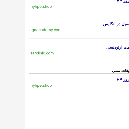
ر HP
myhpe.shop
یل در انگلیس
ogoacademy.com
مت ارتودنسی
isarclinic.com
یغات متنی
ر HP
myhpe.shop