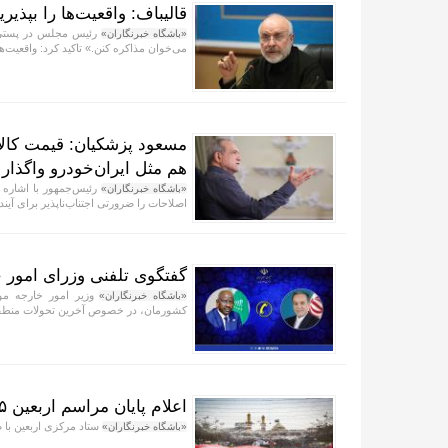
قالیباف: واقعیت‌ها را بپذیر
رئیس مجلس در پستی با 
«باشگاه خبرنگاران»
می‌خوان مذاکره کنن.» تاکید کرد: واقعیت‌ها 
مسعود پزشکیان: قیمت کالا
هم مثل ایران‌خودرو واگذار
رئیس‌جمهور با اشاره 
«باشگاه خبرنگاران»
اصلاحات را ضرورتی اجتناب‌ناپذیر برای آیند
گفتگوی تلفنی وزرای امور خ
وزیر امور خارجه مور
«باشگاه خبرنگاران»
کشورمان، در خصوص آخرین تحولات منطقه و 
اعلام پایان مراسم اربعین ۱۴۰۵
ستاد مرکزی اربعین با صدور اطلاعیه شماره ۱۵، پای
«باشگاه خبرنگاران»