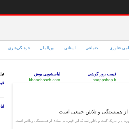
می فناوری
اجتماعی
استانی
بین‌الملل
فرهنگی‌هنری
قیمت روز گوشی
لباسشویی بوش
تبل
khanebosch.com
snappshop.ir
قی
سیاسی
لب
ی از همبستگی و تلاش جمعی است
مان را تبریک گفت و یادآور شد که این قهرمانی نمادی از همبستگی و تلاش است.