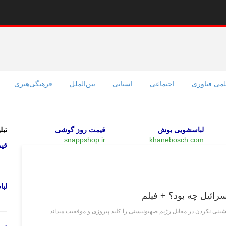
می فناوری
اجتماعی
استانی
بین‌الملل
فرهنگی‌هنری
لباسشویی بوش
قیمت روز گوشی
تبل
snappshop.ir
khanebosch.com
قی
چند رسانه‌ای
لب
سرائیل چه بود؟ + فیلم
ی نکردن در مقابل رژیم صهیونیستی را کلید پیروزی و موفقیت میداند.