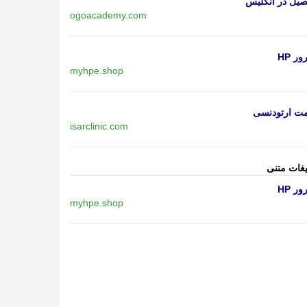
یل در انگلیس
ogoacademy.com
ر HP
myhpe.shop
مت ارتودنسی
isarclinic.com
یغات متنی
ر HP
myhpe.shop