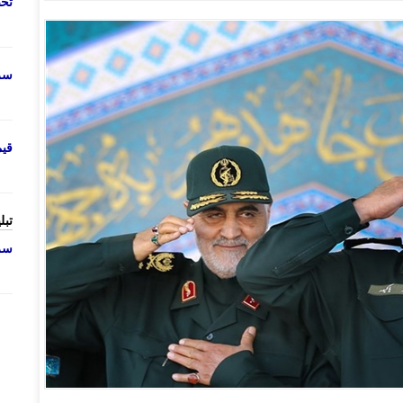
تحص
سرو
قی
تبل
سرو