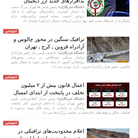
بدافزار‌های جدید ارز دیجیتال
رئیس پلیس فتا تهران بزرگ نسبت
«باشگاه خبرنگاران»
به انتشار گسترده بدافزار‌های موبایلی با ادعای
دروغین «نصب نسخه قدیمی تراست‌ولت برای
جلوگیری از غیرفعال شدن کیف پول و فریز ارز‌های دیجیتال ایرانیان» هشدار داد.
اجتماعی
ترافیک سنگین در محور چالوس و
آزادراه قزوین ـ کرج ـ تهران
جانشین پلیس راه راهور فراجا از
«باشگاه خبرنگاران»
ترافیک سنگین صبحگاهی در برخی محور‌های
مواصلاتی کشور، از جمله مسیر جنوب به شمال محور
چالوس، محور هراز و آزادراه قزوین ـ کرج ـ تهران خبر داد.
اجتماعی
اعمال قانون بیش از ۲ میلیون
تخلف در پایتخت از ابتدای امسال
رئیس مرکز اطلاع‌رسانی پلیس
«باشگاه خبرنگاران»
راهور تهران بزرگ، با اعلام تازه‌ترین آمار تخلفات
رانندگی در پایتخت، از رشد قابل توجه برخورد با
تخلفات ساکن و توقف‌های حادثه‌ساز در حاشیه بزرگراه‌ها خبر داد.
اجتماعی
اعلام محدودیت‌های ترافیکی در