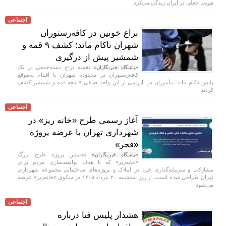
هویت جعلی در ایران زندگی می‌کرد.
اجتماعی
نزاع خونین در کافه‌رستوران
شهران ناکام ماند؛ کشف ۹ قمه و
شمشیر پیش از درگیری
نقشه نزاع دسته‌جمعی در یک
«باشگاه خبرنگاران»
کافه‌رستوران در محدوده شهران با اقدام به‌موقع
پلیس ناکام ماند؛ مأموران در بازرسی از این واحد صنفی ۹ تیغه قمه و شمشیر کشف
کردند.
اجتماعی
آغاز رسمی طرح «خانه ریز» در
شهرداری تهران با عرضه پروژه
«فجر»
نخستین پروژه طرح بزرگ
«باشگاه خبرنگاران»
«خانه‌ریز» که با هدف توانمندسازی مردم برای
مشارکت و سرمایه‌گذاری خرد در املاک و پروژه‌های ساختمانی مجموعه شهرداری
تهران طراحی شده است، از روز سه‌شنبه ۲۰ مرداد ۱۴۰۵ در سکوی «خانه‌ریز» عرضه
می‌شود.
اجتماعی
هشدار پلیس فتا درباره