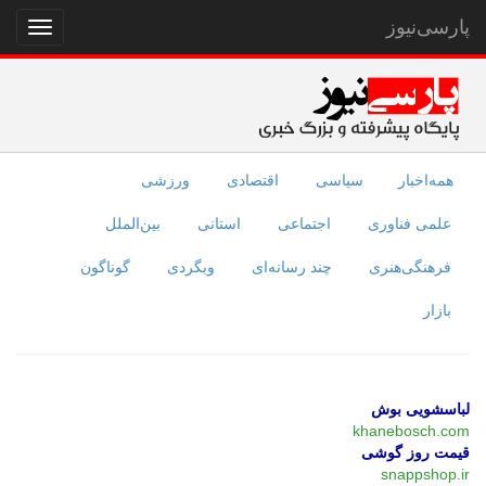
پارسی‌نیوز
نمایش
منو
همه‌اخبار
سیاسی
اقتصادی
ورزشی
علمی فناوری
اجتماعی
استانی
بین‌الملل
فرهنگی‌هنری
چند رسانه‌ای
وبگردی
گوناگون
بازار
لباسشویی بوش
khanebosch.com
قیمت روز گوشی
snappshop.ir