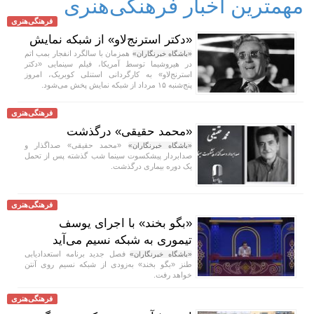
مهمترین اخبار فرهنگی‌هنری
فرهنگی‌هنری
«دکتر استرنج‌لاو» از شبکه نمایش
همزمان با سالگرد انفجار بمب اتم
«باشگاه خبرنگاران»
در هیروشیما توسط آمریکا، فیلم سینمایی «دکتر
استرنج‌لاو» به کارگردانی استنلی کوبریک، امروز
پنج‌شنبه ۱۵ مرداد از شبکه نمایش پخش می‌شود.
فرهنگی‌هنری
«محمد حقیقی» درگذشت
«محمد حقیقی» صداگذار و
«باشگاه خبرنگاران»
صدابردار پیشکسوت سینما شب گذشته پس از تحمل
یک دوره بیماری درگذشت.
فرهنگی‌هنری
«بگو بخند» با اجرای یوسف
تیموری به شبکه نسیم می‌آید
فصل جدید برنامه استعدادیابی
«باشگاه خبرنگاران»
طنز «بگو بخند» به‌زودی از شبکه نسیم روی آنتن
خواهد رفت.
فرهنگی‌هنری