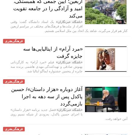
اربعین؛ آیین جمعی که همبستگی،
امید و آزادگی را در جامعه تقویت
می‌کند
یک استاد دانشگاه گفت: وقتی
«باشگاه خبرنگاران»
افراد از ملت‌ها و فرهنگ‌های مختلف در مراسم اربعین
کنار هم قرار می‌گیرند، شاهد یک اتحاد بین ملل اسلامی هستیم.
فرهنگی‌هنری
«مرد آرام» از ایتالیایی‌ها سه
جایزه گرفت
فیلم «مرد آرام» به کارگردانی
«باشگاه خبرنگاران»
بهنوش صادقی و تهیه‌کنندگی مهدی هاشمی برنده سه
جایزه از پنجمین جشنواره ایماگو ایتالیا شد.
فرهنگی‌هنری
آغاز دوباره «هزار داستان»/ حسین
پاکدل پس از سه دهه به اجرا
بازمی‌گردد
فصل جدید برنامه «هزار داستان»
«باشگاه خبرنگاران»
با اجرای حسین پاکدل، به‌زودی از شبکه نسیم روی
آنتن خواهد رفت.
فرهنگی‌هنری