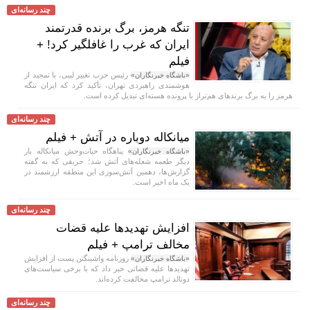
چند رسانه‌ای
تنگه هرمز، برگ برنده قدرتمند
ایران که غرب را غافلگیر کرد! +
فیلم
رئیس حزب تغییر لیبی، با تمجید از
«باشگاه خبرنگاران»
هوشمندی راهبردی تهران، تأکید کرد که ایران تنگه
هرمز را به برگ برند‌های هم‌تراز با پرونده هسته‌ای تبدیل کرده است.
چند رسانه‌ای
میانکاله دوباره در آتش + فیلم
پناهگاه حیات‌وحش میانکاله بار
«باشگاه خبرنگاران»
دیگر طعمه شعله‌های آتش شد؛ حریقی که به گفته
گزارش‌ها، دهمین آتش‌سوزی این منطقه ارزشمند در
یک ماه اخیر است.
چند رسانه‌ای
افزایش تهدید‌ها علیه قضات
مخالف ترامپ + فیلم
روزنامه واشینگتن پست از افزایش
«باشگاه خبرنگاران»
تهدید‌ها علیه قضاتی خبر داد که با برخی سیاست‌های
دونالد ترامپ مخالفت کرده‌اند.
چند رسانه‌ای