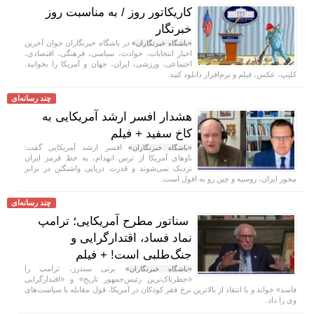
کاریکاتور روز / به مناسبت روز
خبرنگار
در باشگاه خبرنگاران جوان آخرین
«باشگاه خبرنگاران»
اخبار انتخابات، حوادث، سیاسی، فرهنگی، اقتصادی،
اجتماعی، ورزشی، ایران، جهان و آمریکا را بخوانید.
کلیپ، عکس، فیلم و نرم‌افزار دانلود کنید.
چند رسانه‌ای
هشدار افسر ارشد آمریکایی به
کاخ سفید + فیلم
افسر ارشد آمریکایی گفت:
«باشگاه خبرنگاران»
ناو‌های آمریکا از ترس انهدام، به خط قرمز ایران
نزدیک نمی‌شوند و قدرت دریایی واشنگتن در برابر
محور ایران، روسیه و چین رو به افول است.
چند رسانه‌ای
سناتور مطرح آمریکایی؛ ترامپ
نماد فساد، اقتدارگرایی و
جنگ‌طلبی است! + فیلم
برنی سندرز، ترامپ را
«باشگاه خبرنگاران»
«خطرناک‌ترین رئیس‌جمهور تاریخ» و «اقتدارگرایی
فاسد» خواند و با انتقاد از بالاترین نرخ فقر کودکان در آمریکا، قول مقابله با سیاست‌های
وی را داد.