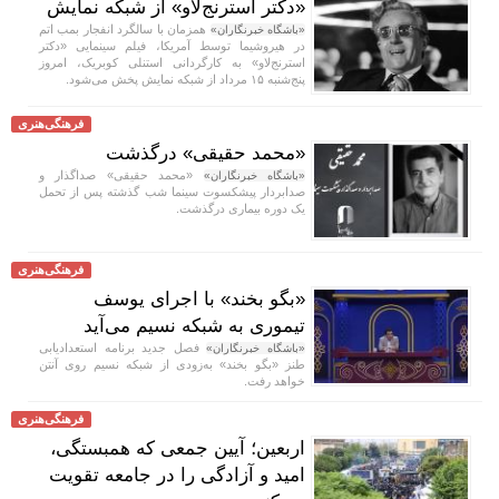
«دکتر استرنج‌لاو» از شبکه نمایش
همزمان با سالگرد انفجار بمب اتم
«باشگاه خبرنگاران»
در هیروشیما توسط آمریکا، فیلم سینمایی «دکتر
استرنج‌لاو» به کارگردانی استنلی کوبریک، امروز
پنج‌شنبه ۱۵ مرداد از شبکه نمایش پخش می‌شود.
فرهنگی‌هنری
«محمد حقیقی» درگذشت
«محمد حقیقی» صداگذار و
«باشگاه خبرنگاران»
صدابردار پیشکسوت سینما شب گذشته پس از تحمل
یک دوره بیماری درگذشت.
فرهنگی‌هنری
«بگو بخند» با اجرای یوسف
تیموری به شبکه نسیم می‌آید
فصل جدید برنامه استعدادیابی
«باشگاه خبرنگاران»
طنز «بگو بخند» به‌زودی از شبکه نسیم روی آنتن
خواهد رفت.
فرهنگی‌هنری
اربعین؛ آیین جمعی که همبستگی،
امید و آزادگی را در جامعه تقویت