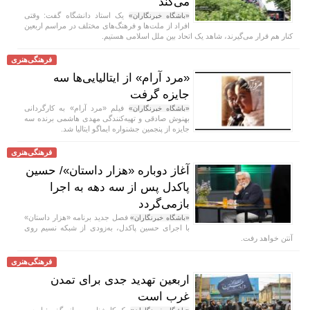
می‌کند
یک استاد دانشگاه گفت: وقتی
«باشگاه خبرنگاران»
افراد از ملت‌ها و فرهنگ‌های مختلف در مراسم اربعین
کنار هم قرار می‌گیرند، شاهد یک اتحاد بین ملل اسلامی هستیم.
فرهنگی‌هنری
«مرد آرام» از ایتالیایی‌ها سه
جایزه گرفت
فیلم «مرد آرام» به کارگردانی
«باشگاه خبرنگاران»
بهنوش صادقی و تهیه‌کنندگی مهدی هاشمی برنده سه
جایزه از پنجمین جشنواره ایماگو ایتالیا شد.
فرهنگی‌هنری
آغاز دوباره «هزار داستان»/ حسین
پاکدل پس از سه دهه به اجرا
بازمی‌گردد
فصل جدید برنامه «هزار داستان»
«باشگاه خبرنگاران»
با اجرای حسین پاکدل، به‌زودی از شبکه نسیم روی
آنتن خواهد رفت.
فرهنگی‌هنری
اربعین تهدید جدی برای تمدن
غرب است
یک کارشناس رسانه گفت: اربعین