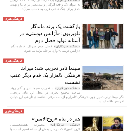
«باشگاه خبرنگاران»
به عنوان یک واقعه اثرگذار و تمدن‌ساز برای ما و تهدید
جدی برای جنگ تمدنی غرب به حساب می‌آید.
فرهنگی‌هنری
بازگشت یک برند ماندگار
تلویزیون؛ «آژانس دوستی» در
آستانه تولید فصل دوم
فصل دوم سریال خاطره‌انگیز
«باشگاه خبرنگاران»
«آژانس دوستی» وارد مرحله تولید می‌شود.
فرهنگی‌هنری
سینما نادر تخریب شد؛ میراث
فرهنگی لاله‌زار یک قدم دیگر عقب
نشست
با تخریب سینما نادر و آغاز روند
«باشگاه خبرنگاران»
ساخت مجتمع تجاری در محل این بنای تاریخی،
نگرانی‌ها درباره تغییر چهره فرهنگی لاله‌زار و از دست رفتن نشانه‌های تاریخی این خیابان
افزایش یافته است.
فرهنگی‌هنری
هنر در پناه «روح‌الامین»
مجموعه هشت‌قسمتی
«باشگاه خبرنگاران»
«روح‌الامین» که درحال پخش از شبکه نسیم است، با