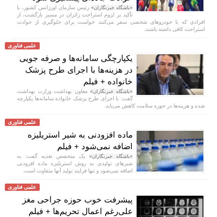
رئیس سازمان اورژانس کشور، با
«باشگاه خبرنگاران»
تأکید بر لزوم استراحت زائران در مسیر بازگشت، از
افرادی که با خودروهای شخصی سفر می‌کنند خواست برای جلوگیری از حوادث
استراحت کافی داشته باشند.
علمی فناوری
یکپارچگی سامانه‌ها و صرفه جویی
در هزینه‌ها با اجرای طرح پزشک
خانواده + فیلم
معاون بهداشت وزارت بهداشت
«باشگاه خبرنگاران»
گفت: با اجرای طرح پزشک خانواده سامانه‌ها یکپارچه
شده و هزینه‌ها در حوزه سلامت کاهش می‌یابد.
علمی فناوری
ماده افزودنی به شیر استریلیزه
اضافه نمی‌شود + فیلم
یک متخصص تغذیه گفت: به
«باشگاه خبرنگاران»
شیر‌های تولیدی به روش استریلیزه ماده افزودنی
اضافه نمی‌شود و تنها فرایند تولید آنها متفاوت است.
علمی فناوری
پیشرفت خوب حوزه جراحی مغز
علی‌رغم اعمال تحریم‌ها + فیلم