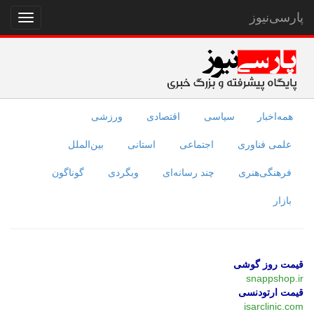
پارسی‌نیوز
نمایش
منو
همه‌اخبار
سیاسی
اقتصادی
ورزشی
علمی فناوری
اجتماعی
استانی
بین‌الملل
فرهنگی‌هنری
چند رسانه‌ای
وبگردی
گوناگون
بازار
قیمت روز گوشی
snappshop.ir
قیمت ارتودنسی
isarclinic.com