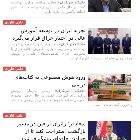
معاون بهداشت وزارت بهداشت
«باشگاه خبرنگاران»
گفت: در حال حاضر با پیش‌بینی‌های انجام شده ذخایر
۶ ماهه واکسن در انبار‌ها داریم.
علمی فناوری
تجربه ایران در توسعه آموزش
عالی در اختیار عراق قرار می‌گیرد
دیدار وزیر علوم کشورمان با وزیر
«باشگاه خبرنگاران»
بهداشت و سرپرست وزارت آموزش عالی عراق با
محوریت اجرای تفاهم‌نامه‌های علمی و توسعه
همکاری‌های فناورانه ایران و عراق برگزار شد.
علمی فناوری
ورود هوش مصنوعی به کتاب‌های
درسی
رئیس سازمان پژوهش
«باشگاه خبرنگاران»
برنامه‌ریزی آموزشی گفت: در حال حاضر محتوای
آموزشی مرتبط با هوش مصنوعی در دروسی مانند کار
و فناوری گنجانده شده است.
علمی فناوری
میعادفر: زائران اربعین در مسیر
بازگشت استراحت کنند تا از
حوادث جاده‌ای پیشگیری شود