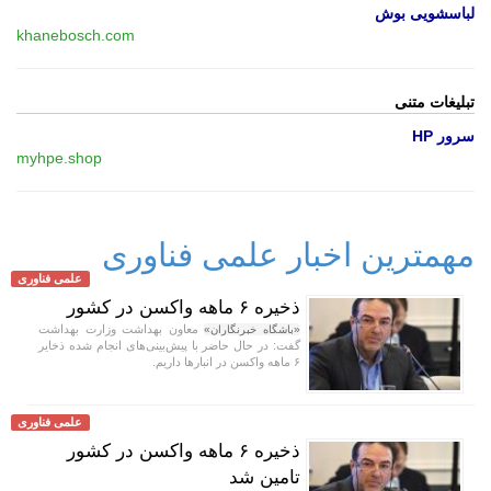
لباسشویی بوش
khanebosch.com
تبلیغات متنی
سرور HP
myhpe.shop
مهمترین اخبار علمی فناوری
علمی فناوری
ذخیره ۶ ماهه واکسن در کشور
معاون بهداشت وزارت بهداشت
«باشگاه خبرنگاران»
گفت: در حال حاضر با پیش‌بینی‌های انجام شده ذخایر
۶ ماهه واکسن در انبار‌ها داریم.
علمی فناوری
ذخیره ۶ ماهه واکسن در کشور
تامین شد