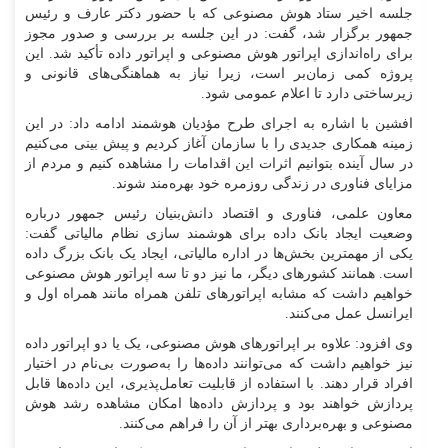
جلسه اخیر ستاد هوش مصنوعی که با حضور دکتر عارف و رئیس
جمهور برگزار شد، گفت: در این جلسه بر بررسی و صدور مجوز
برای راه‌اندازی اپراتور هوش مصنوعی و اپراتور داده تأکید شد. این
پروژه کمی زمان‌بر است، زیرا نیاز به هماهنگی‌های قانونی و
زیرساختی دارد تا اعلام عمومی شود.
افشین با اشاره به اجرای طرح مؤدیان هوشمند ادامه داد: در این
زمینه همکاری جدیدی را با سازمان آغاز کردیم و پیش بینی می‌کنیم
در سال آینده بتوانیم اثرات این اقدامات را مشاهده کنیم و مردم از
مزایای فناوری در زندگی روزمره خود بهره‌مند شوند.
معاون علمی، فناوری و اقتصاد دانش‌بنیان رئیس جمهور درباره
وضعیت ایجاد بانک داده برای هوشمند سازی نظام مالیاتی گفت:
یکی از مهمترین بخش‌ها در اداره مالیاتی، ایجاد یک بانک بزرگ داده
است. همانند کشور‌های دیگر، ما نیز دو تا سه اپراتور هوش مصنوعی
خواهیم داشت که مشابه اپراتور‌های تلفن همراه مانند همراه اول و
ایرانسل عمل می‌کنند.
وی افزود: علاوه بر اپراتور‌های هوش مصنوعی، یک یا دو اپراتور داده
نیز خواهیم داشت که می‌توانند داده‌ها را به‌صورت بی‌نام در اختیار
افراد قرار دهند. با استفاده از قابلیت تعامل‌پذیری، این داده‌ها قابل
پردازش خواهند بود و پردازش داده‌ها امکان مشاهده رشد هوش
مصنوعی و بهره‌برداری بهتر از آن را فراهم می‌کنند.