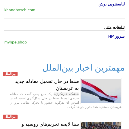
لباسشویی بوش
khanebosch.com
تبلیغات متنی
سرور HP
myhpe.shop
مهمترین اخبار بین‌الملل
بین‌الملل
صنعا در حال تحمیل معادله جدید
به عربستان
یک منبع یمنی گفت که معادله
«باشگاه خبرنگاران»
جدیدی توسط صنعا در حال شکل‌گیری است که بر
اساس آن هرگونه حضور یا تحرک نظامی نیرو از
عربستان مستقیما هدف قرار خواهد گرفت.
بین‌الملل
سنا لایحه تحریم‌های روسیه و