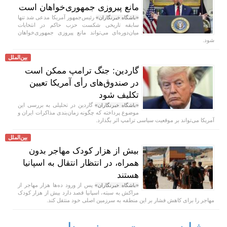
مانع پیروزی جمهوری‌خواهان است
رئیس‌جمهور آمریکا مدعی شد تنها
«باشگاه خبرنگاران»
سابقه تاریخی شکست حزب حاکم در انتخابات
میان‌دوره‌ای می‌تواند مانع پیروزی جمهوری‌خواهان
شود.
بین‌الملل
گاردین: جنگ ترامپ ممکن است
در صندوق‌های رأی آمریکا تعیین
تکلیف شود
گاردین در تحلیلی به بررسی این
«باشگاه خبرنگاران»
موضوع پرداخته که چگونه زمان‌بندی مذاکرات ایران و
آمریکا می‌تواند بر موقعیت سیاسی ترامپ اثر بگذارد.
بین‌الملل
بیش از هزار کودک مهاجر بدون
همراه، در انتظار انتقال به اسپانیا
هستند
پس از ورود ده‌ها هزار مهاجر از
«باشگاه خبرنگاران»
مراکش به سبته، اسپانیا قصد دارد بیش از هزار کودک
مهاجر را برای کاهش فشار بر این منطقه به سرزمین اصلی خود منتقل کند.