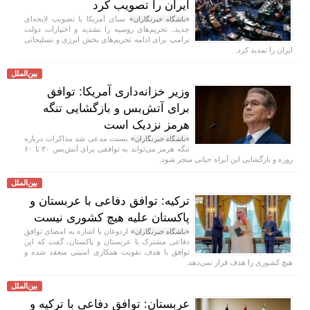
ایران را تصویب کرد
سنای آمریکا با تصویب لایحه‌ای
«باشگاه خبرنگاران»
جدید، تحریم‌های روسیه را تشدید و اختیارات دولت
ترامپ برای ادامه تحریم‌های بخش انرژی و تسلیحاتی
ایران را تمدید کرد.
بین‌الملل
وزیر خزانه‌داری آمریکا: توافق
برای آتش‌بس و بازگشایی تنگه
هرمز نزدیک است
بسنت مدعی شد مذاکرات درباره
«باشگاه خبرنگاران»
تنگه هرمز می‌تواند به توافقی برای آتش‌بس ۳۰ تا ۶۰
روزه و بازگشایی این آبراه حیاتی منجر شود.
بین‌الملل
ترکیه: توافق دفاعی با عربستان و
پاکستان علیه هیچ کشوری نیست
اردوغان با اشاره به امضای توافق
«باشگاه خبرنگاران»
دفاعی مشترک با عربستان و پاکستان، گفت که این
توافق با هدف تقویت همکاری امنیتی منعقد شده و
هیچ کشوری را هدف قرار نمی‌دهد.
بین‌الملل
عربستان: توافق دفاعی با ترکیه و