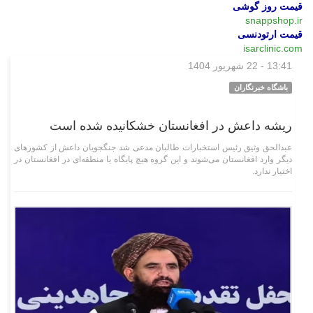
قیمت روز گوشی
snappshop.ir
قیمت ارتودنسی
isarclinic.com
13:41 - 22 شهریور 1404
بین‌الملل
باشگاه خبرنگاران
ریشه داعش در افغانستان خشکانیده شده است
عبدالحق وثیق رئیس استخبارات طالبان مدعی شد جنگجویان داعش از کشورهای
دیگر وارد افغانستان می‌شوند و این گروه هیچ پایگاه یا منطقه‌ای در افغانستان در
اختیار ندارد.