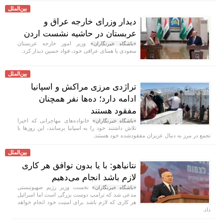
بین‌الملل
دیدار وزرای خارجه عراق و
عربستان در حاشیه نشست اردن
وزیر امور خارجه عربستان
«باشگاه خبرنگاران»
سعودی با همتای عراقی خود، فواد حسین دیدار کرد.
بین‌الملل
تراژدی مرزی مراکش و اسپانیا
ادامه دارد؛ ده‌ها نفر همچنان
مفقود هستند
خانواده‌های مهاجرانی که اخیرا
«باشگاه خبرنگاران»
تلاش داشتند خود را به اسپانیا برسانند، این روز‌ها با
تجمع در مرز به دنبال عزیزان مفقودشده خود هستند.
بین‌الملل
نتانیاهو: با یا بدون توافق هر کاری
لازم باشد انجام می‌دهیم
نخست وزیر رژیم صهیونیستی
«باشگاه خبرنگاران»
مدعی شد که ترامپ دوست بزرگی است اما اسرائیل
هر کاری که لازم باشد برای امنیت خود انجام خواهد
داد.