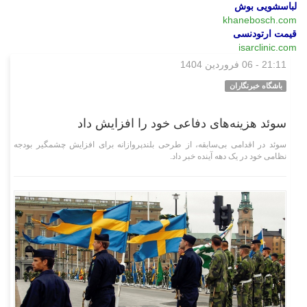
لباسشویی بوش
khanebosch.com
قیمت ارتودنسی
isarclinic.com
21:11 - 06 فروردین 1404
بین‌الملل
باشگاه خبرنگاران
سوئد هزینه‌های دفاعی خود را افزایش داد
سوئد در اقدامی بی‌سابقه، از طرحی بلندپروازانه برای افزایش چشمگیر بودجه
نظامی خود در یک دهه آینده خبر داد.