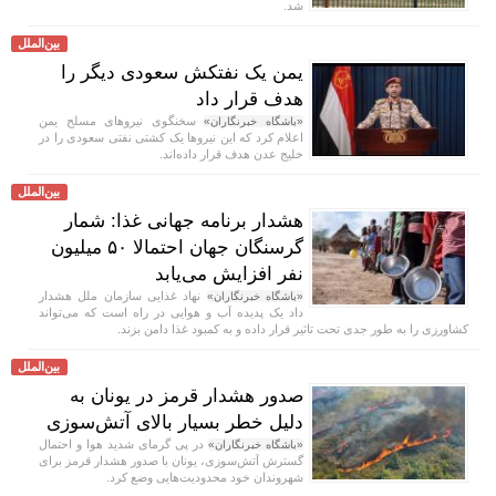
شد.
بین‌الملل
یمن یک نفتکش سعودی دیگر را
هدف قرار داد
سخنگوی نیروهای مسلح یمن
«باشگاه خبرنگاران»
اعلام کرد که این نیروها یک کشتی نفتی سعودی را در
خلیج عدن هدف قرار داده‌اند.
بین‌الملل
هشدار برنامه جهانی غذا: شمار
گرسنگان جهان احتمالا ۵۰ میلیون
نفر افزایش می‌یابد
نهاد غذایی سازمان ملل هشدار
«باشگاه خبرنگاران»
داد یک پدیده آب و هوایی در راه است که می‌تواند
کشاورزی را به طور جدی تحت تاثیر قرار داده و به کمبود غذا دامن بزند.
بین‌الملل
صدور هشدار قرمز در یونان به
دلیل خطر بسیار بالای آتش‌سوزی
در پی گرمای شدید هوا و احتمال
«باشگاه خبرنگاران»
گسترش آتش‌سوزی، یونان با صدور هشدار قرمز برای
شهروندان خود محدودیت‌هایی وضع کرد.