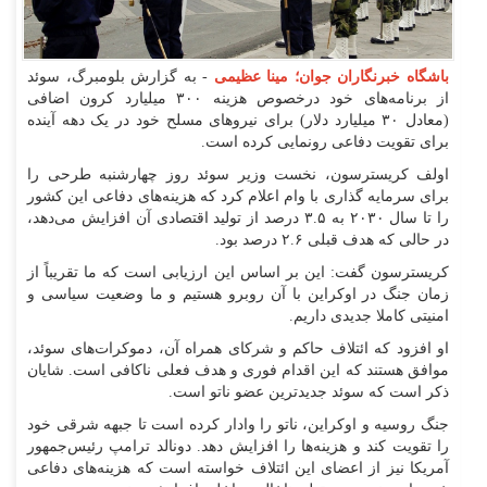
باشگاه خبرنگاران جوان؛ مینا عظیمی
- به گزارش بلومبرگ، سوئد
از برنامه‌های خود درخصوص هزینه ۳۰۰ میلیارد کرون اضافی
(معادل ۳۰ میلیارد دلار) برای نیرو‌های مسلح خود در یک دهه آینده
برای تقویت دفاعی رونمایی کرده است.
اولف کریسترسون، نخست وزیر سوئد روز چهارشنبه طرحی را
برای سرمایه گذاری با وام اعلام کرد که هزینه‌های دفاعی این کشور
را تا سال ۲۰۳۰ به ۳.۵ درصد از تولید اقتصادی آن افزایش می‌دهد،
در حالی که هدف قبلی ۲.۶ درصد بود.
کریسترسون گفت: این بر اساس این ارزیابی است که ما تقریباً از
زمان جنگ در اوکراین با آن روبرو هستیم و ما وضعیت سیاسی و
امنیتی کاملا جدیدی داریم.
او افزود که ائتلاف حاکم و شرکای همراه آن، دموکرات‌های سوئد،
موافق هستند که این اقدام فوری و هدف فعلی ناکافی است. شایان
ذکر است که سوئد جدیدترین عضو ناتو است.
جنگ روسیه و اوکراین، ناتو را وادار کرده است تا جبهه شرقی خود
را تقویت کند و هزینه‌ها را افزایش دهد. دونالد ترامپ رئیس‌جمهور
آمریکا نیز از اعضای این ائتلاف خواسته است که هزینه‌های دفاعی