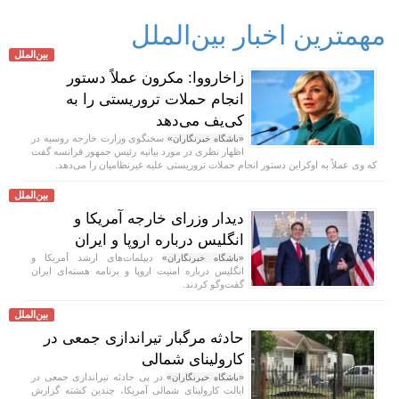
مهمترین اخبار بین‌الملل
بین‌الملل
زاخارووا: مکرون عملاً دستور
انجام حملات تروریستی را به
کی‌یف می‌دهد
سخنگوی وزارت خارجه روسیه در
«باشگاه خبرنگاران»
اظهار نظری در مورد بیانیه رئیس جمهور فرانسه گفت
که وی عملاً به اوکراین دستور انجام حملات تروریستی علیه غیرنظامیان را می‌دهد.
بین‌الملل
دیدار وزرای خارجه آمریکا و
انگلیس درباره اروپا و ایران
دیپلمات‌های ارشد آمریکا و
«باشگاه خبرنگاران»
انگلیس درباره امنیت اروپا و برنامه هسته‌ای ایران
گفت‌و‌گو کردند.
بین‌الملل
حادثه مرگبار تیراندازی جمعی در
کارولینای شمالی
در پی حادثه تیراندازی جمعی در
«باشگاه خبرنگاران»
ایالت کارولینای شمالی آمریکا، چندین کشته گزارش