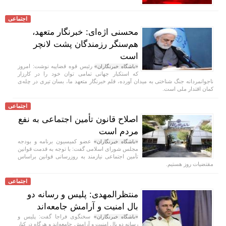
اجتماعی
محسنی اژه‌ای: خبرنگار متعهد،
هم‌سنگر رزمندگان پشت لانچر
است
رئیس قوه قضاییه نوشت: امروز
«باشگاه خبرنگاران»
که استکبار جهانی تمامی توان خود را در کارزار
ناجوانمردانه جنگ شناختی به میدان آورده، قلم خبرنگار متعهد ما، بسان تیری در چله‌ی
کمان اقتدار ملی است.
اجتماعی
اصلاح قانون تأمین اجتماعی به نفع
مردم است
عضو کمیسیون برنامه و بودجه
«باشگاه خبرنگاران»
مجلس شورای اسلامی گفت: با توجه به قدمت قوانین
تأمین اجتماعی نیازمند به روزرسانی قوانین براساس
مقتضیات روز هستیم.
اجتماعی
منتظرالمهدی: پلیس و رسانه دو
بال امنیت و آرامش جامعه‌اند
سخنگوی فراجا گفت: پلیس و
«باشگاه خبرنگاران»
رسانه دو بال امنیت و آرامش جامعه‌اند و هرگاه در کنار