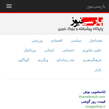
پارسی‌نیوز
نمایش
منو
همه‌اخبار
سیاسی
اقتصادی
ورزشی
علمی فناوری
اجتماعی
استانی
بین‌الملل
فرهنگی‌هنری
چند رسانه‌ای
وبگردی
گوناگون
بازار
لباسشویی بوش
khanebosch.com
قیمت روز گوشی
snappshop.ir