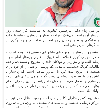
در متن پیام دکتر پیرحسین کولیوند به مناسبت فرارسیدن روز
پرستار آمده است: بی‌شک منزلت پرستار و پرستاری همپایه با نجات
و نجاتگری بوده و ترجمان روح امداد و نجات در جبهه دیگری از
سنگر‌های بشردوستی است.
ریشه روز پرستار در مقوله‌های عاشورای حسینی (ع) نهفته است و
حضرت زینب کبری (سلام الله علیها) به عنوان پرستار امام سجاد
(علیه السلام) و نیز زنان و کودکان داغدار، مجروح و ستمدیده واقعه
ظالمانه کربلا، شخصیت بی‌بدیل یک پرستار واقعی را از خود برای
همیشه در تاریخ ثبت کرد تا امروز شاهد باشیم که پرستاران
کشورمان با سیره و اندیشه‌ای زینب گونه تمامی سختی‌های حرفه
پرستاری را تحمل می‌کنند و چنان دلسوزانه بر بالین بیماران انجام
وظیفه می‌کنند که باید پذیرفت پرستاری حرفه‌ای در ردیف اعمال
اولیاء الله است.
مفتخریم که پرستاران کادر و داوطلب جمعیت هلال‌احمر نیز در
مراکز درمانی جمعیت و مناسبت‌های مختلف به ویژه در پیاده روی
اربعین حسینی و موسم حج، تصویرگر شکوه سلامت برای مردم