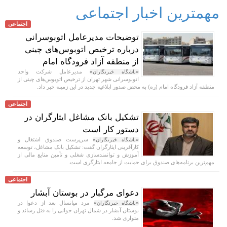
مهمترین اخبار اجتماعی
اجتماعی
توضیحات مدیرعامل اتوبوسرانی
درباره ترخیص اتوبوس‌های چینی
از منطقه آزاد فرودگاه امام
مدیرعامل شرکت واحد
«باشگاه خبرنگاران»
اتوبوسرانی شهر تهران از ترخیص اتوبوس‌های چینی از
منطقه آزاد فرودگاه امام (ره) به محض صدور ابلاغیه جدید در این زمینه خبر داد.
اجتماعی
تشکیل بانک مشاغل ایثارگران در
دستور کار است
سرپرست صندوق اشتغال و
«باشگاه خبرنگاران»
کارآفرینی ایثارگران گفت: تشکیل بانک مشاغل، توسعه
آموزش و توانمندسازی شغلی و تأمین منابع مالی از
مهم‌ترین برنامه‌های صندوق برای حمایت از جامعه ایثارگری است.
اجتماعی
دعوای مرگبار در بوستان آبشار
مرد میانسال بعد از دعوا در
«باشگاه خبرنگاران»
بوستان آبشار در شمال تهران جوانی را به قتل رساند و
متواری شد.