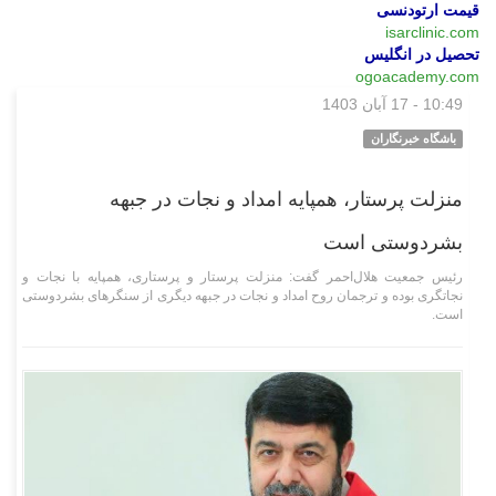
قیمت ارتودنسی
isarclinic.com
تحصیل در انگلیس
ogoacademy.com
10:49 - 17 آبان 1403
اجتماعی
باشگاه خبرنگاران
منزلت پرستار، همپایه امداد و نجات در جبهه
بشردوستی است
رئیس جمعیت هلال‌احمر گفت: منزلت پرستار و پرستاری، همپایه با نجات و
نجاتگری بوده و ترجمان روح امداد و نجات در جبهه دیگری از سنگر‌های بشردوستی
است.