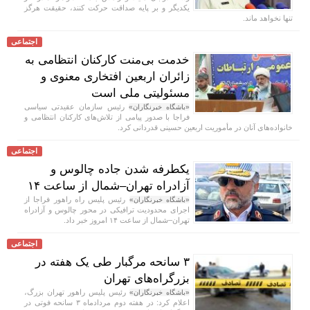
یکدیگر و بر پایه صداقت حرکت کنند، حقیقت هرگز
تنها نخواهد ماند.
اجتماعی
خدمت بی‌منت کارکنان انتظامی به
زائران اربعین افتخاری معنوی و
مسئولیتی ملی است
رئیس سازمان عقیدتی سیاسی
«باشگاه خبرنگاران»
فراجا با صدور پیامی از تلاش‌های کارکنان انتظامی و
خانواده‌های آنان در مأموریت اربعین حسینی قدردانی کرد.
اجتماعی
یکطرفه شدن جاده چالوس و
آزادراه تهران–شمال از ساعت ۱۴
رئیس پلیس راه راهور فراجا از
«باشگاه خبرنگاران»
اجرای محدودیت ترافیکی در محور چالوس و آزادراه
تهران–شمال از ساعت ۱۴ امروز خبر داد.
اجتماعی
۳ سانحه مرگبار طی یک هفته در
بزرگراه‌های تهران
رئیس پلیس راهور تهران بزرگ،
«باشگاه خبرنگاران»
اعلام کرد: در هفته دوم مردادماه ۳ سانحه فوتی در