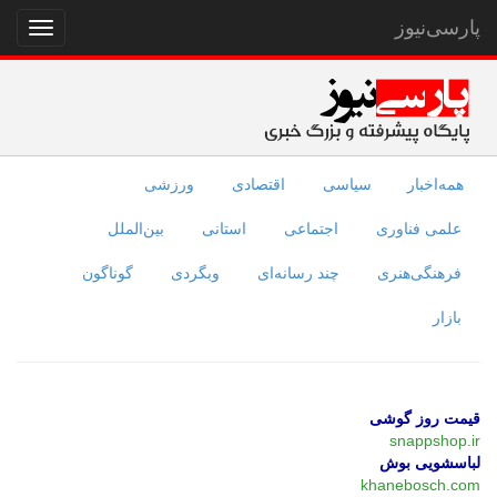
پارسی‌نیوز
نمایش
منو
همه‌اخبار
سیاسی
اقتصادی
ورزشی
علمی فناوری
اجتماعی
استانی
بین‌الملل
فرهنگی‌هنری
چند رسانه‌ای
وبگردی
گوناگون
بازار
قیمت روز گوشی
snappshop.ir
لباسشویی بوش
khanebosch.com