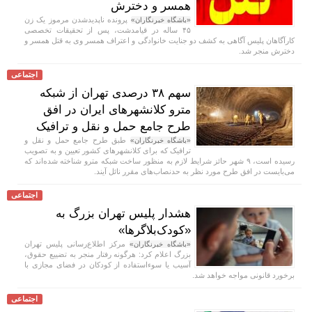
همسر و دخترش
پرونده ناپدیدشدن مرموز یک زن
«باشگاه خبرنگاران»
۴۵ ساله در قیامدشت، پس از تحقیقات تخصصی
کارآگاهان پلیس آگاهی به کشف دو جنایت خانوادگی و اعتراف همسر وی به قتل همسر و
دخترش منجر شد.
اجتماعی
سهم ۳۸ درصدی تهران از شبکه
مترو کلانشهر‌های ایران در افق
طرح جامع حمل و نقل و ترافیک
طبق طرح جامع حمل و نقل و
«باشگاه خبرنگاران»
ترافیک که برای کلانشهر‌های کشور تعیین و به تصویب
رسیده است، ۹ شهر حائز شرایط لازم به منظور ساخت شبکه مترو شناخته شده‌اند که
می‌بایست در افق طرح مورد نظر به حدنصاب‌های مقرر نائل آیند.
اجتماعی
هشدار پلیس تهران بزرگ به
«کودک‌بلاگرها»
مرکز اطلاع‌رسانی پلیس تهران
«باشگاه خبرنگاران»
بزرگ اعلام کرد: هرگونه رفتار منجر به تضییع حقوق،
آسیب یا سوءاستفاده از کودکان در فضای مجازی با
برخورد قانونی مواجه خواهد شد.
اجتماعی