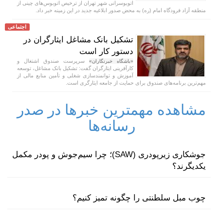
اتوبوسرانی شهر تهران از ترخیص اتوبوس‌های چینی از
منطقه آزاد فرودگاه امام (ره) به محض صدور ابلاغیه جدید در این زمینه خبر داد.
اجتماعی
تشکیل بانک مشاغل ایثارگران در
دستور کار است
سرپرست صندوق اشتغال و
«باشگاه خبرنگاران»
کارآفرینی ایثارگران گفت: تشکیل بانک مشاغل، توسعه
آموزش و توانمندسازی شغلی و تأمین منابع مالی از
مهم‌ترین برنامه‌های صندوق برای حمایت از جامعه ایثارگری است.
مشاهده مهمترین خبرها در صدر
رسانه‌ها
جوشکاری زیرپودری (SAW)؛ چرا سیم‌جوش و پودر مکمل
یکدیگرند؟
چوب مبل سلطنتی را چگونه تمیز کنیم؟