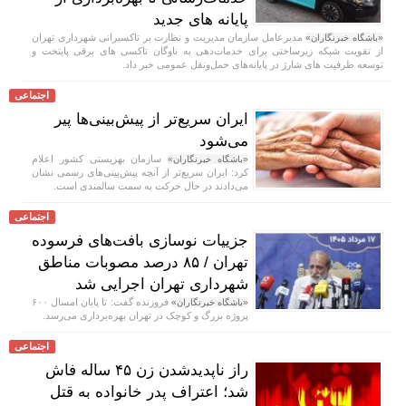
پایانه‌ های جدید
مدیرعامل سازمان مدیریت و نظارت بر تاکسیرانی شهرداری تهران
«باشگاه خبرنگاران»
از تقویت شبکه زیرساختی برای خدمات‌دهی به ناوگان تاکسی‌ های برقی پایتخت و
توسعه ظرفیت‌ های شارژ در پایانه‌های حمل‌ونقل عمومی خبر داد.
اجتماعی
ایران سریع‌تر از پیش‌بینی‌ها پیر
می‌شود
سازمان بهزیستی کشور اعلام
«باشگاه خبرنگاران»
کرد: ایران سریع‌تر از آنچه پیش‌بینی‌های رسمی نشان
می‌دادند در حال حرکت به سمت سالمندی است.
اجتماعی
جزییات نوسازی بافت‌های فرسوده
تهران / ۸۵ درصد مصوبات مناطق
شهرداری تهران اجرایی شد
فروزنده گفت: تا پایان امسال ۶۰۰
«باشگاه خبرنگاران»
پروژه بزرگ و کوچک در تهران بهره‌برداری می‌رسد.
اجتماعی
راز ناپدیدشدن زن ۴۵ ساله فاش
شد؛ اعتراف پدر خانواده به قتل