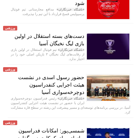
شود
مدافع مجارستانی تیم فوتبال
«باشگاه خبرنگاران»
پرسپولیس فسخ قرارداد با این تیم را نپذیرفت.
ورزشی
دست‌های بسته استقلال در اولین
بازی لیگ نخبگان آسیا
تیم فوتبال استقلال در اولین بازی
«باشگاه خبرنگاران»
از رقابت‌های لیگ نخبگان ۳ بازیکن اصلی خود را در
اختیار ندارد.
ورزشی
حضور رسول اسدی در نشست
هیئت اجرایی کنفدراسیون
دوچرخه‌سواری آسیا
رئیس فدراسیون دوچرخه‌سواری
«باشگاه خبرنگاران»
ایران با حضور در نشست هیئت اجرایی کنفدراسیون
آسیا، در بررسی برنامه‌های توسعه‌ای و مسیر پیشرفت این رشته در سطح قاره مشارکت
کرد.
ورزشی
شمسی‌پور: امکانات فدراسیون