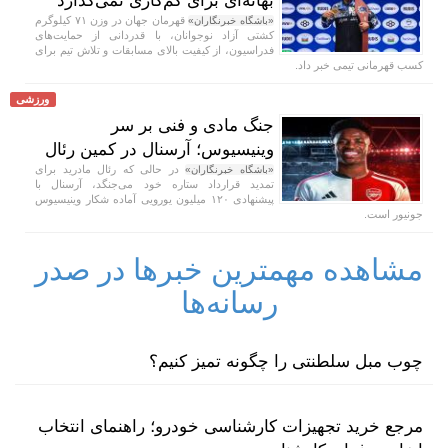
بهانه‌ای برای کم‌کاری نمی‌گذارد
قهرمان جهان در وزن ۷۱ کیلوگرم
«باشگاه خبرنگاران»
کشتی آزاد نوجوانان، با قدردانی از حمایت‌های
فدراسیون، از کیفیت بالای مسابقات و تلاش تیم برای
کسب قهرمانی تیمی خبر داد.
ورزشی
جنگ مادی و فنی بر سر
وینیسیوس؛ آرسنال در کمین رئال
در حالی که رئال مادرید برای
«باشگاه خبرنگاران»
تمدید قرارداد ستاره خود می‌جنگد، آرسنال با
پیشنهادی ۱۲۰ میلیون یورویی آماده شکار وینیسیوس
جونیور است.
مشاهده مهمترین خبرها در صدر
رسانه‌ها
چوب مبل سلطنتی را چگونه تمیز کنیم؟
مرجع خرید تجهیزات کارشناسی خودرو؛ راهنمای انتخاب