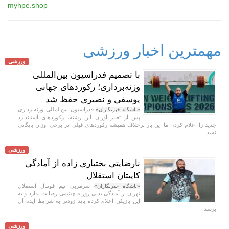
myhpe.shop
مهمترین اخبار ورزشی
ورزشی
با تصمیم فدراسیون بین‌المللی
وزنه‌برداری؛ رکورد‌های جهانی
یوسفی و نصیری حفظ شد
فدراسیون بین‌المللی وزنه‌برداری
«باشگاه خبرنگاران»
پس از تغییر اوزان این رشته، رکورد‌های استاندارد
جدید را اعلام کرد، اما این بار برخلاف همیشه رکورد‌های قبلی در برخی اوزان بایگانی
نشد.
ورزشی
نارضایتی بختیاری زاده از آمادگی
کاپیتان استقلال
سرمربی تیم فوتبال استقلال
«باشگاه خبرنگاران»
تهران از آمادگی بدنی روزبه چشمی رضایت ندارد و به
این بازیکن اعلام کرده باید زودتر به شرایط ایده آل
برسد.
ورزشی