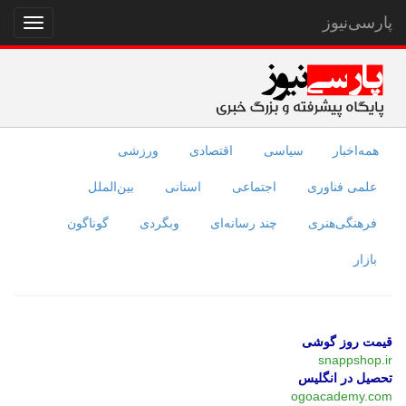
پارسی‌نیوز
نمایش
منو
همه‌اخبار
سیاسی
اقتصادی
ورزشی
علمی فناوری
اجتماعی
استانی
بین‌الملل
فرهنگی‌هنری
چند رسانه‌ای
وبگردی
گوناگون
بازار
قیمت روز گوشی
snappshop.ir
تحصیل در انگلیس
ogoacademy.com