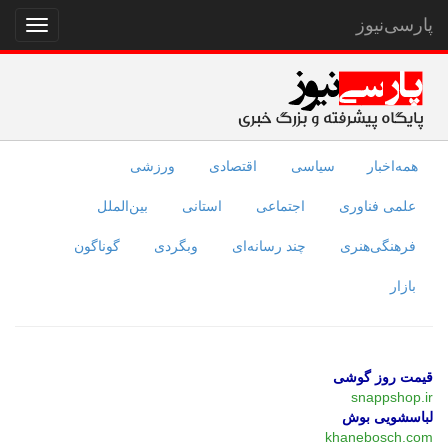
پارسی‌نیوز
نمایش
منو
همه‌اخبار
سیاسی
اقتصادی
ورزشی
علمی فناوری
اجتماعی
استانی
بین‌الملل
فرهنگی‌هنری
چند رسانه‌ای
وبگردی
گوناگون
بازار
قیمت روز گوشی
snappshop.ir
لباسشویی بوش
khanebosch.com