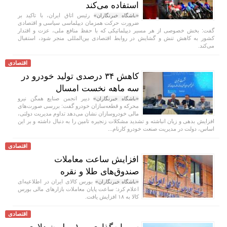
استفاده می‌کند
رئیس اتاق ایران، با تاکید بر
«باشگاه خبرنگاران»
ضرورت حرکت همزمان دیپلماسی سیاسی و اقتصادی
گفت: بخش خصوصی از هر مسیر دیپلماتیکی که با حفظ منافع ملی، عزت و اقتدار
کشور به کاهش تنش و گشایش در روابط اقتصادی بین‌المللی منجر شود، استقبال
می‌کند.
اقتصادی
کاهش ۳۴ درصدی تولید خودرو در
سه ماهه نخست امسال
دبیر انجمن صنایع همگن نیرو
«باشگاه خبرنگاران»
محرکه و قطعه‌سازان خودرو گفت: بررسی صورت‌های
مالی خودروسازان نشان می‌دهد تداوم مدیریت دولتی،
افزایش بدهی و زیان انباشته و تشدید مشکلات زنجیره تامین را به دنبال داشته و بر این
اساس، دولت در مدیریت صنعت خودرو کارنام...
اقتصادی
افزایش ساعت معاملات
صندوق‌های طلا و نقره
بورس کالای ایران در اطلاعیه‌ای
«باشگاه خبرنگاران»
اعلام کرد: ساعت پایان معاملات بازار‌های مالی بورس
کالا به ۱۸ افزایش یافت.
اقتصادی