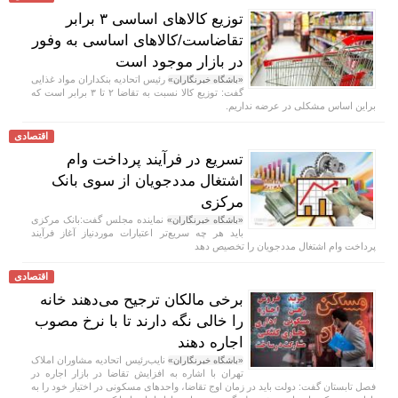
توزیع کالاهای اساسی ۳ برابر
تقاضاست/کالاهای اساسی به وفور
در بازار موجود است
رئیس اتحادیه بنکداران مواد غذایی
«باشگاه خبرنگاران»
گفت: توزیع کالا نسبت به تقاضا ۲ تا ۳ برابر است که
براین اساس مشکلی در عرضه نداریم.
اقتصادی
تسریع در فرآیند پرداخت وام
اشتغال مددجویان از سوی بانک
مرکزی
نماینده مجلس گفت:بانک مرکزی
«باشگاه خبرنگاران»
باید هر چه سریع‌تر اعتبارات موردنیاز آغاز فرآیند
پرداخت وام اشتغال مددجویان را تخصیص دهد
اقتصادی
برخی مالکان ترجیح می‌دهند خانه
را خالی نگه دارند تا با نرخ مصوب
اجاره دهند
نایب‌رئیس اتحادیه مشاوران املاک
«باشگاه خبرنگاران»
تهران با اشاره به افزایش تقاضا در بازار اجاره در
فصل تابستان گفت: دولت باید در زمان اوج تقاضا، واحد‌های مسکونی در اختیار خود را به