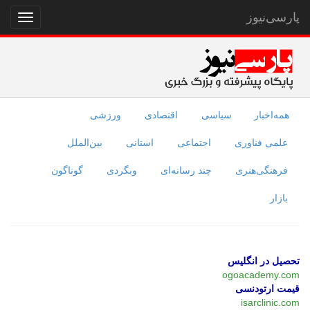
پارسی‌نیوز
نمایش
منو
همه‌اخبار
سیاسی
اقتصادی
ورزشی
علمی فناوری
اجتماعی
استانی
بین‌الملل
فرهنگی‌هنری
چند رسانه‌ای
وبگردی
گوناگون
بازار
تحصیل در انگلیس
ogoacademy.com
قیمت ارتودنسی
isarclinic.com