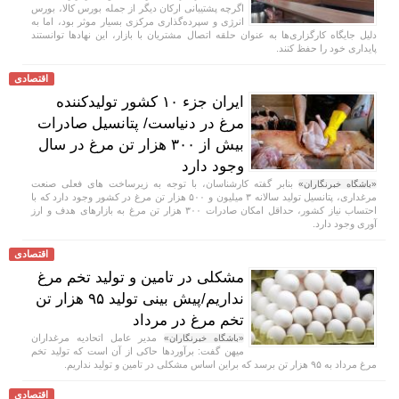
اگرچه پشتیبانی ارکان دیگر از جمله بورس کالا، بورس
انرژی و سپرده‌گذاری مرکزی بسیار موثر بود، اما به
دلیل جایگاه کارگزاری‌ها به عنوان حلقه اتصال مشتریان با بازار، این نهاد‌ها توانستند
پایداری خود را حفظ کنند.
اقتصادی
ایران جزء ۱۰ کشور تولیدکننده
مرغ در دنیاست/ پتانسیل صادرات
بیش از ۳۰۰ هزار تن مرغ در سال
وجود دارد
بنابر گفته کارشناسان، با توجه به زیرساخت های فعلی صنعت
«باشگاه خبرنگاران»
مرغداری، پتانسیل تولید سالانه ۳ میلیون و ۵۰۰ هزار تن‌ مرغ در کشور وجود دارد که با
احتساب نیاز کشور، حداقل امکان صادرات ۳۰۰ هزار تن مرغ به بازارهای هدف و ارز
آوری وجود دارد.
اقتصادی
مشکلی در تامین و تولید تخم مرغ
نداریم/پیش بینی تولید ۹۵ هزار تن
تخم مرغ در مرداد
مدیر عامل اتحادیه مرغداران
«باشگاه خبرنگاران»
میهن گفت: برآوردها حاکی از آن است که تولید تخم
مرغ مرداد به ۹۵ هزار تن برسد که براین اساس مشکلی در تامین و تولید نداریم.
اقتصادی