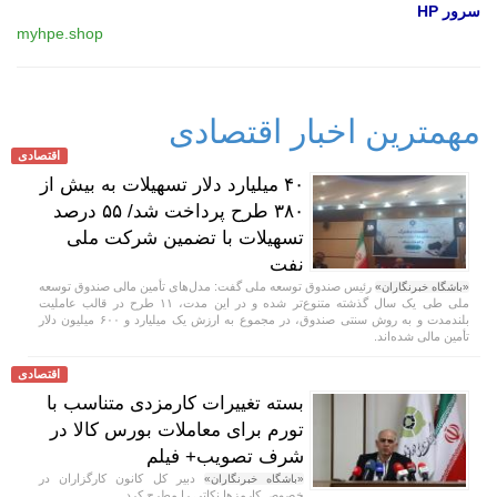
سرور HP
myhpe.shop
مهمترین اخبار اقتصادی
اقتصادی
۴۰ میلیارد دلار تسهیلات به بیش از
۳۸۰ طرح پرداخت شد/ ۵۵ درصد
تسهیلات با تضمین شرکت ملی
نفت
رئیس صندوق توسعه ملی گفت: مدل‌های تأمین مالی صندوق توسعه
«باشگاه خبرنگاران»
ملی طی یک سال گذشته متنوع‌تر شده و در این مدت، ۱۱ طرح در قالب عاملیت
بلندمدت و به روش سنتی صندوق، در مجموع به ارزش یک میلیارد و ۶۰۰ میلیون دلار
تأمین مالی شده‌اند.
اقتصادی
بسته تغییرات کارمزدی متناسب با
تورم برای معاملات بورس کالا در
شرف تصویب+ فیلم
دبیر کل کانون کارگزاران در
«باشگاه خبرنگاران»
خصوص کارمزها نکاتی را مطرح کرد.