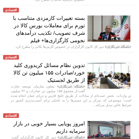
اقتصادی
بسته تغییرات کارمزدی متناسب با
تورم برای معاملات بورس کالا در
شرف تصویب/ تکذیب درآمدهای
نجومی کارگزاری‌ها+ فیلم
دبیر کل کانون کارگزاران در خصوص کارمزها نکاتی را مطرح کرد.
«باشگاه خبرنگاران»
اقتصادی
تدوین نظام مسائل کریدوری کلید
خورد/صادرات ۱۵۵ میلیون تن کالا
از طریق لجستیک
معاون سازمان توسعه تجارت
«باشگاه خبرنگاران»
گفت:از مجموع ۱۵۵ میلیون تن صادرات و ۴۲ میلیون
تن واردات، بخش عمده‌ای از مبادلات از طریق خلیج فارس و دریای عمان انجام شده
است؛ موضوعی که تمرکز بر این مسیر‌ها را به عاملی برای آسیب‌پذیری کشور در
شرایط خاص تبدیل می‌کند...
اقتصادی
امروز پویایی بسیار خوبی در بازار
سرمایه داریم
دبیر کل کانون کارگزاران گفت:
«باشگاه خبرنگاران»