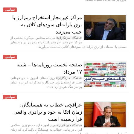
سیاسی
مراکز غیرمجاز استخراج رمزارز با
برق یارانه‌ای سودهای کلان به
جیب می‌زنند
نماینده مجلس می‌گوید بخشی از
«باشگاه خبرنگاران»
مراکز غیرمجاز غیرمجاز استخراج رمزارز در واحدهای
صنعتی با استفاده از برق یارانه‌ای، سودهای کلانی به‌دست می‌آورند.
سیاسی
صفحه نخست روزنامه‌ها – شنبه
۱۷ مرداد
روزنامه‌های امروز به موضوعاتی
«باشگاه خبرنگاران»
نظیر فرارسیدن روز خبرنگار و مذاکرات ایران و عمان
بر سر تنگه هرمز پرداختند.
سیاسی
عراقچی خطاب به همسایگان:
زمان اتکا به خود و برادری واقعی
فرا رسیده است
وزیر امور خارجه جمهوری اسلامی
«باشگاه خبرنگاران»
ایران در پیامی خطاب به همسایگان تاکید کرد که زمان