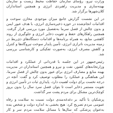
وزارت نیرو، رؤسای سازمان حفاظت محیط زیست و سازمان
بهینه‌سازی و مدیریت راهبردی انرژی و همچنین استانداران
کلان‌شهر‌ها برگزار شد.
در این نشست گزارش جامع میزان موجودی مخازن سوخت و
اقدامات انجام‌شده در حوزه ذخیره‌سازی انرژی، با هدف عبور ایمن
و بدون چالش از فصل سرما به‌تفصیل مورد بررسی قرار گرفت.
همچنین راهکار‌های حفظ و تقویت ذخایر انرژی و جلوگیری از روند
کاهشی منابع، به همراه برنامه‌ها و اقدامات دستگاه‌های ذی‌ربط در
زمینه مدیریت ناترازی انرژی، تأمین پایدار سوخت نیروگاه‌ها و کنترل
و کاهش مصرف انرژی، به‌صورت تفکیکی و کارشناسی بررسی
شد.
رئیس‌جمهور در این جلسه با قدردانی از عملکرد و اقدامات
وزارتخانه‌های کشور، نفت و نیرو و همچنین استانداران در مدیریت
بهینه منابع و مصارف انرژی برای عبور بدون چالش از فصل سرما،
این هماهنگی و عملکرد را مطلوب توصیف کرد و گفت: آنچه در
درجه نخست برای دولت اهمیت دارد، پایداری ثبات در تأمین انرژی و
تقویت مستمر ذخایر است تا بتوان فصل سرد سال را بدون بروز
کوچک‌ترین مشکل برای مردم پشت سر گذاشت.
پزشکیان با تأکید بر دغدغه‌مندی دولت نسبت به سلامت و رفاه
عمومی مردم تصریح کرد: هیچ بخشی به اندازه دولت و شخص بنده
به‌عنوان پزشکی که سال‌ها با مسائل سلامت مردم سر و کار