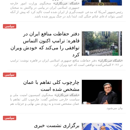
سخنگوی وزارت امور خارجه
«باشگاه خبرنگاران»
جمهوری اسلامی ایران در پیامی در واکنش به سخنان
رئیس‌جمهور آمریکا که مدعی غنیمت‌گیری از ایران شده است تاکید کرد که پیش از آنکه
کسی بتواند ادعای غنائم جنگی کند، ابتدا باید در جنگ پیروز شده باشد.
سیاسی
دفتر حفاظت منافع ایران در
قاهره: ترامپ اکنون التماس
توافقی را می‌کند که خودش ویران
کرد
دفتر حفاظت منافع جمهوری اسلامی ایران در قاهره نوشت: ترامپ
«باشگاه خبرنگاران»
در ۲۰۲۶ التماس‌کننده توافقی است که خود ویران کرد.
سیاسی
چارچوب کلی تفاهم با عمان
مشخص شده است
سخنگوی کمیسیون امنیت ملی و
«باشگاه خبرنگاران»
سیاست خارجی مجلس گفت: چارچوب کلی تفاهم با
عمان مشخص شده و به زودی متن نهایی و جزئیات هم
بیان می‌شود.
سیاسی
برگزاری نشست خبری