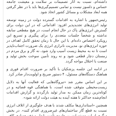
داشته‌ام، نسبت به آثار تصمیمات بر سلامت و معیشت جامعه
حساس و دلسوز نیست و تمامی تصمیم‌گیری‌ها باید با در نظر گرفتن
همه ابعاد مشکلات و مسائل کشور اتخاذ شود.
رئیس‌جمهور با اشاره به اقدامات گسترده دولت در زمینه توسعه
تولید انرژی‌های تجدیدپذیر افزود: اقداماتی که در این دولت برای
گسترش انرژی‌های پاک در حال انجام است، در هیچ مقطعی سابقه
نداشته و شخصاً جلسات متعددی را برای پیگیری و تسریع این
رویکرد اختصاص داده‌ام. با این حال تا زمان تحقق کامل اهداف در
حوزه انرژی‌های نو، مدیریت ناترازی انرژی یک ضرورت اجتناب‌ناپذیر
است تا نه به محیط زیست آسیب وارد شود، نه گاز و برق مردم در
زمستان دچار قطعی شود و نه روند تأمین سوخت بخش تولید و
صنعت با اختلال مواجه گردد.
در ادامه این جلسه پزشکیان با تأکید بر ضرورت اقدام فوری و
هماهنگ دستگاه‌های مسئول، ۴ دستور صریح و اولویت‌دار صادر کرد.
بر این اساس مقرر شد «نیروگاه‌هایی که فعالیت آنها به دلایل
زیست‌محیطی متوقف شده است، با هماهنگی قوه قضائیه و در
کوتاه‌ترین زمان ممکن به مدار تولید بازگردند و گزارش اقدامات
انجام‌شده حداکثر تا هفته آینده به هیئت دولت ارائه شود».
همچنین «استانداری‌ها مکلف شدند با هدف جلوگیری از اتلاف انرژی
نسبت به قطع گاز ساختمان‌های غیرضروری اقدام کنند». در بخش
دیگری از این دستورات، بر «لزوم تأمین پایدار و ذخیره‌سازی کافی