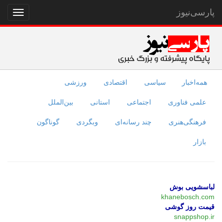
پارسی‌نیوز
نمایش
منو
همه‌اخبار
سیاسی
اقتصادی
ورزشی
علمی فناوری
اجتماعی
استانی
بین‌الملل
فرهنگی‌هنری
چند رسانه‌ای
وبگردی
گوناگون
بازار
لباسشویی بوش
khanebosch.com
قیمت روز گوشی
snappshop.ir