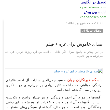
تحصیل در انگلیس
ogoacademy.com
لباسشویی بوش
khanebosch.com
23:39 - 22 شهریور 1404
چند رسانه‌ای
باشگاه خبرنگاران
صدای خاموش برای غزه + فیلم
در این ویدئو به پاسخ سوال اگر جلال آل احمد بود این روز‌ها درباره غزه چه
می‌نوشت؟ پرداخته‌ایم.
باشگاه خبرنگاران جوان
- سید جلال‌الدین سادات آل احمد علارغم
زندگی کوتاهی که داشت، تاثیر زیادی بر جریان‌های روشنفکری
ایران در سده گذشته داشته است.
گفته‌ها در مورد آل احمد و زندگی او نیز چندان واضح و یکدست
نیستند. نگاه‌ها به آل احمد و هنر و تفکرات او، همیشه دارای نوعی
چندگانگی بوده است. به هر حال، گذشته از سوگیری‌های متفاوت،