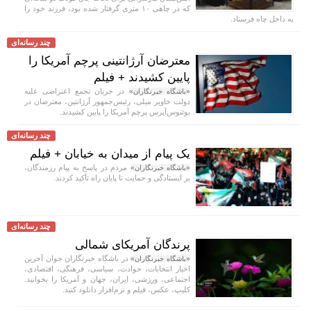
که در چاهی ۱۰ متری گرفتار شده بود، فرزند خود را
به داخل چاه فرستاد.
چند رسانه‌ای
معترضان آرژانتینی پرچم آمریکا را
پایین کشیدند + فیلم
در جریان تجمع اعتراضی علیه
«باشگاه خبرنگاران»
دولت خاویر میلی، رئیس‌جمهور آرژانتین، معترضان در
بوئنوس‌آیرس پرچم آمریکا را پایین کشیدند.
چند رسانه‌ای
یک پیام از میدان به خیابان + فیلم
مردم در پاسخ به پیام رزمندگان،
«باشگاه خبرنگاران»
بر ایستادگی و حمایت تا پایان راه تأکید کردند.
چند رسانه‌ای
پرندگان آمریکای شمالی
در باشگاه خبرنگاران جوان آخرین
«باشگاه خبرنگاران»
اخبار انتخابات، حوادث، سیاسی، فرهنگی، اقتصادی،
اجتماعی، ورزشی، ایران، جهان و آمریکا را بخوانید.
کلیپ، عکس، فیلم و نرم‌افزار دانلود کنید.