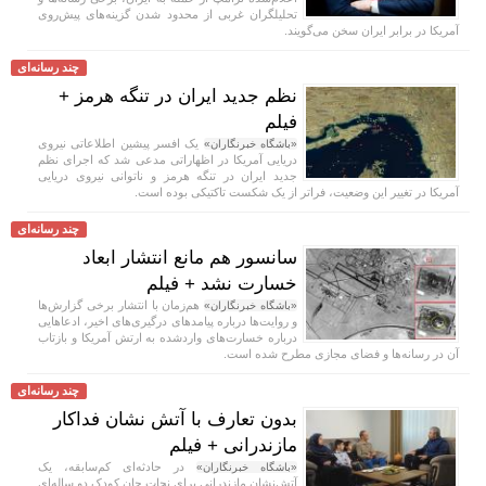
تحلیلگران غربی از محدود شدن گزینه‌های پیش‌روی
آمریکا در برابر ایران سخن می‌گویند.
چند رسانه‌ای
نظم جدید ایران در تنگه هرمز +
فیلم
یک افسر پیشین اطلاعاتی نیروی
«باشگاه خبرنگاران»
دریایی آمریکا در اظهاراتی مدعی شد که اجرای نظم
جدید ایران در تنگه هرمز و ناتوانی نیروی دریایی
آمریکا در تغییر این وضعیت، فراتر از یک شکست تاکتیکی بوده است.
چند رسانه‌ای
سانسور هم مانع انتشار ابعاد
خسارت نشد + فیلم
هم‌زمان با انتشار برخی گزارش‌ها
«باشگاه خبرنگاران»
و روایت‌ها درباره پیامد‌های درگیری‌های اخیر، ادعا‌هایی
درباره خسارت‌های واردشده به ارتش آمریکا و بازتاب
آن در رسانه‌ها و فضای مجازی مطرح شده است.
چند رسانه‌ای
بدون تعارف با آتش نشان فداکار
مازندرانی + فیلم
در حادثه‌ای کم‌سابقه، یک
«باشگاه خبرنگاران»
آتش‌نشان مازندرانی برای نجات جان کودک دو ساله‌ای