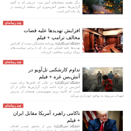
دیگر طعمه شعله‌های آتش شد؛ حریقی که به گفته
گزارش‌ها، دهمین آتش‌سوزی این منطقه ارزشمند در
یک ماه اخیر است.
چند رسانه‌ای
افزایش تهدید‌ها علیه قضات
مخالف ترامپ + فیلم
روزنامه واشینگتن پست از افزایش
«باشگاه خبرنگاران»
تهدید‌ها علیه قضاتی خبر داد که با برخی سیاست‌های
دونالد ترامپ مخالفت کرده‌اند.
چند رسانه‌ای
تداوم کارشکنی تل‌آویو در
آتش‌بس غزه + فیلم
در حالی که تلاش‌ها برای تثبیت
«باشگاه خبرنگاران»
آتش‌بس در غزه ادامه دارد، گزارش‌ها حاکی از آن
است که کابینه رژیم صهیونیستی همچنان از پذیرش
تعهدات مربوط به توافق خودداری می‌کند.
چند رسانه‌ای
ناکامی راهبرد آمریکا مقابل ایران
+ فیلم
پس از محقق نشدن اهداف
«باشگاه خبرنگاران»
اعلام‌شده ترامپ از حمله به ایران، برخی رسانه‌ها و