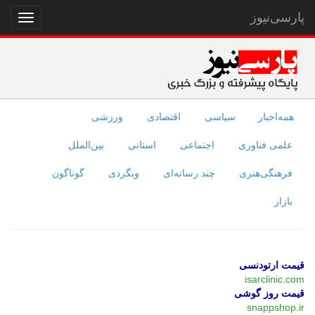
پارسی‌نیوز
نمایش
منو
همه‌اخبار
سیاسی
اقتصادی
ورزشی
علمی فناوری
اجتماعی
استانی
بین‌الملل
فرهنگی‌هنری
چند رسانه‌ای
وبگردی
گوناگون
بازار
قیمت ارتودنسی
isarclinic.com
قیمت روز گوشی
snappshop.ir