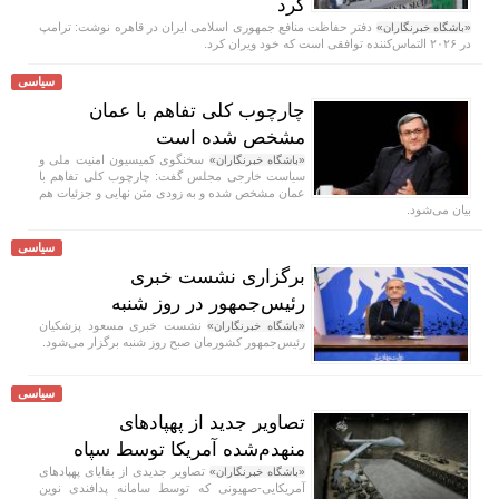
کرد
دفتر حفاظت منافع جمهوری اسلامی ایران در قاهره نوشت: ترامپ
«باشگاه خبرنگاران»
در ۲۰۲۶ التماس‌کننده توافقی است که خود ویران کرد.
سیاسی
چارچوب کلی تفاهم با عمان
مشخص شده است
سخنگوی کمیسیون امنیت ملی و
«باشگاه خبرنگاران»
سیاست خارجی مجلس گفت: چارچوب کلی تفاهم با
عمان مشخص شده و به زودی متن نهایی و جزئیات هم
بیان می‌شود.
سیاسی
برگزاری نشست خبری
رئیس‌جمهور در روز شنبه
نشست خبری مسعود پزشکیان
«باشگاه خبرنگاران»
رئیس‌جمهور کشورمان صبح روز شنبه برگزار می‌شود.
سیاسی
تصاویر جدید از پهپادهای
منهدم‌شده آمریکا توسط سپاه
تصاویر جدیدی از بقایای پهپادهای
«باشگاه خبرنگاران»
آمریکایی-صهیونی که توسط سامانه‌ پدافندی نوین