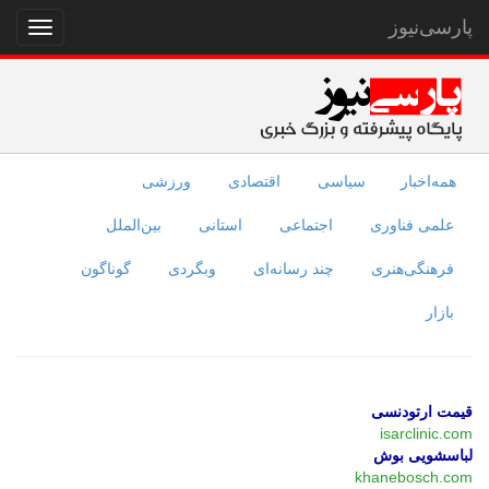
پارسی‌نیوز
نمایش
منو
همه‌اخبار
سیاسی
اقتصادی
ورزشی
علمی فناوری
اجتماعی
استانی
بین‌الملل
فرهنگی‌هنری
چند رسانه‌ای
وبگردی
گوناگون
بازار
قیمت ارتودنسی
isarclinic.com
لباسشویی بوش
khanebosch.com