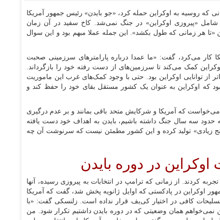
ی که روسیه به اوکراین حمله کرد، «جو بایدن» رئیس جمهور آمریکا
 شامل «پیروزی اوکراین» در جنگ نمی‌شد. کاخ سفید در آن زمان
 «تا هر زمانی که طول بکشد». این جمله عملا مبهم بود و این سوال
 کار می‌کرد، گفت: «ما عمدا درباره پارامتر‌های سرزمینی صحبت
اوکراین کمک می‌کند تا سرزمین‌های از دست رفته خود را بازگرداند.
تر از توانایی اوکراین بود. حتی با وجود کمک‌های غرب این ماموریت
ود که اوکراین به عنوان یک کشور مستقل بقای خود را حفظ کند و
 می‌خواست که آمریکا و شرکایش متحد باقی بمانند و بر عدم درگیری
به حدود سه سال جنگ داشته باشیم، بایدن به اهداف خود دست یافته
رنج زیادی» تولید کرده و این کشور مطمئن نیست که سرنوشت آن چه
اوکراین در دوره بایدن
ربه کردند. از زمانی که ترامپ در انتخابات به پیروزی رسیده، آنها
مهور اوکراین در پادکستی که اوایل ژانویه پخش شد، گفت که آمریکا
 تسلیحات کافی در اختیار کی‌یف قرار نداده است. زلنسکی گفت: «با
 نمی‌خواهم همان وضعیتی که در دوره بایدن داشتیم تکرار شود. من