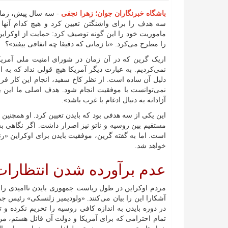
باشگاه خبرنگاران جوان؛ زهرا نجفی
- سه سال پیش، زمان
سه هدف را برای واشنگتن تعیین کرد و هیچ کدام آنها
ماموریت خود را این گونه توصیف کرد: حمایت از اوکراین
را مطرح می‌کرد: «تا زمانی که دقیقا چه اتفاقی بیفتد»؟
اریک گرین که در آن زمان در شورای امنیت ملی آمریکا
نمی‌کردیم. به عبارت دیگر آمریکا هیچ قولی نداد که به 
دلیل آن ساده است. از نظر کاخ سفید، انجام این کار فرا
نمی‌توانست با موفقیت انجام شود. هدف اصلی ما این ب
آزادانه به دنبال ادغام با غرب باشد».
این یکی از سه هدفی بود که بایدن تعیین کرد. او همچنین
مستقیم بین روسیه و ناتو نیز اصرار داشت. اگر نگاهی 
است. اما به گفته گرین، موفقیت بایدن برای اوکراین «
خواهد شد.
عدم برآورده شدن انتظارات 
مردم اوکراین در طول ریاست جمهوری بایدن ناامیدی را تج
آشکارا این را بیان می‌کنند. «ولودیمیر زلنسکی» رئیس ج
در دوره بایدن به اندازه کافی روسیه را تحریم نکرده و
تمام احترامی که برای آمریکا و دولت آن قائل هستم، من