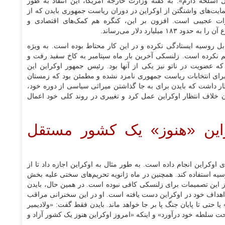
اسلحه دارم». به گفته وزارت خارجه آمریکا، این انتقاد به طور
مایت‌های واشنگتن از اوکراین در دوران ریاست جمهوری بایدن که از
د دلار رسیده، اظهارات عجیبی است. افزون بر این، کنگره هم کمک‌های اقتصادی و
لیارد دلار می‌رساند.
بل روسیه ایستادگی نکرده و در این کار محتاط بوده است. به ویژه
 نکرده است. زلنسکی آخرین بار ماه سپتامبر به کاخ سفید رفت و
ه عضویت در ناتو نیز یکی از آنها بود. رئیس جمهور اوکراین این
 برای انتخابات ریاست جمهوری نامزد نشده و مطمئن بود که زمستان
ظار داشت که بایدن برای به جا گذاشتن میراثی سیاسی از دوره خود،
ن خلاف انتظار اوکراین عمل کرد و تغییری در روند کلی خود اعمال
راین «هنوز» یک کشور مستقل
اوکراین انجام داده است. به طور مثال به اوکراین اجازه داد تا از
یه استفاده کند. همچنین در ماه ژانویه تحریم‌های سختی علیه بخش
ز این تصمیمات برای زلنسکی کافی نبوده است. در همین حال، بایدن
اهداف خود در اوکراین دست یافته است. او در این سخنرانی مراقب
ا حتی تا پایان جنگ پا بر جا خواهد ماند. بایدن فقط گفت: «ولادیمیر
حت سلطه خود درآورد» و اینکه «امروز اوکراین هنوز یک کشور آزاد و