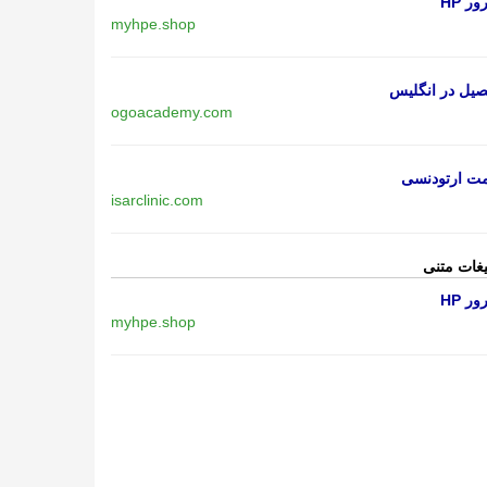
ر HP
myhpe.shop
یل در انگلیس
ogoacademy.com
مت ارتودنسی
isarclinic.com
یغات متنی
ر HP
myhpe.shop