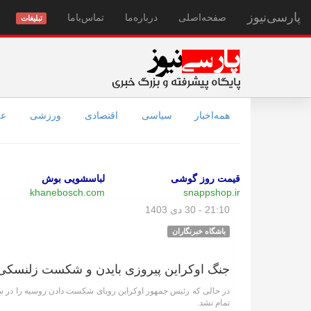
پارسی‌نیوز
صفحه‌اصلی
درباره‌ما
تماس‌با‌ما
تبلیغات
همه‌اخبار
سیاسی
اقتصادی
ورزشی
عل
قیمت روز گوشی
لباسشویی بوش
khanebosch.com
snappshop.ir
21:10 - 30 دی 1403
باشگاه خبرنگاران
جنگ اوکراین پیروزی بایدن و شکست زلنسکی 
در حالی که رئیس جمهور اوکراین رویای شکست دادن روسیه را در سر م
تمام نشد.