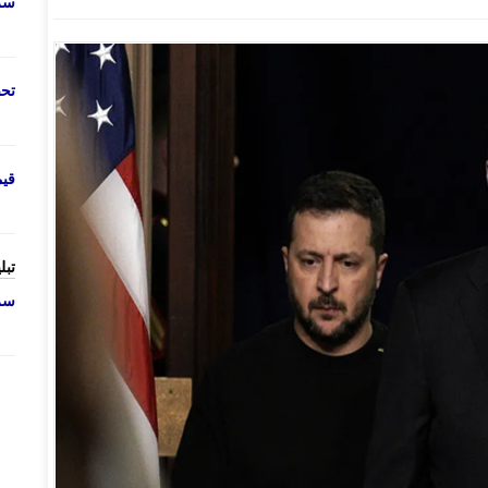
سرو
تحص
قی
تبل
سرو