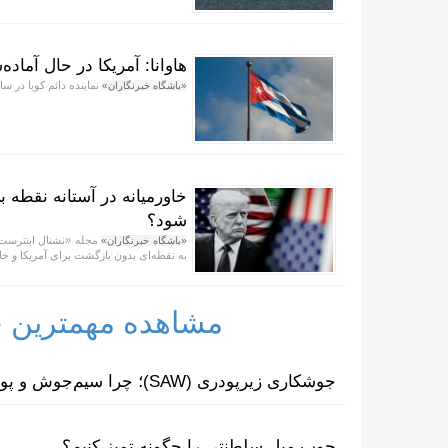
هاوانا: آمریکا در حال آماد
نماینده دائم کوبا در س
«باشگاه خبرنگاران»
خاورمیانه در آستانه نقطه ب
شود؟
مجله «نشنال اینترست» 
«باشگاه خبرنگاران»
به نقطه‌ای بدون بازگشت برای آمریکا و خاو
مشاهده مهمترین خب
جوشکاری زیرپودری (SAW)؛ چرا سیم‌جوش و پودر مکمل یکدیگرند؟
چوب مبل سلطنتی را چگونه تمیز کنیم؟