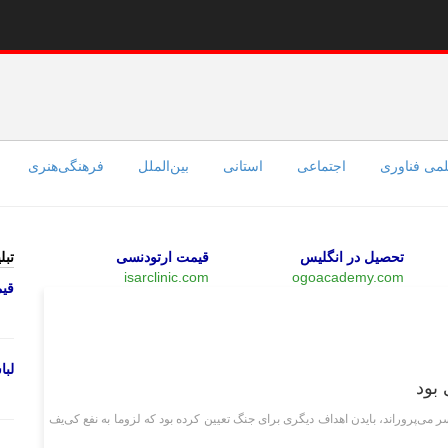
می فناوری
اجتماعی
استانی
بین‌الملل
فرهنگی‌هنری
تحصیل در انگلیس
قیمت ارتودنسی
تبل
isarclinic.com
ogoacademy.com
قی
بین‌الملل
لب
بود
ی‌پروراند، بایدن اهداف دیگری برای جنگ تعیین کرده بود که لزوما به نفع کی‌یف