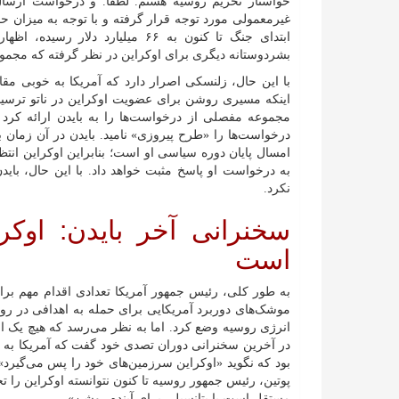
خواستار تحریم روسیه هستم. لطفا. و درخواست ارسال 
غیرمعمولی مورد توجه قرار گرفته و با توجه به میزان ح
ابتدای جنگ تا کنون به ۶۶ میلیار
بشردوستانه دیگری برای اوکراین در نظر گرفته که مجموع آن را به حدود ۱۸۳ می
با این حال، زلنسکی اصرار دارد که آمریکا به خوبی مقا
اینکه مسیری روشن برای عضویت اوکراین در ناتو ترسیم
مجموعه مفصلی از درخواست‌ها را به بایدن ارائه کرد ک
درخواست‌ها را «طرح پیروزی» نامید. بایدن در آن زمان
امسال پایان دوره سیاسی او است؛ بنابراین اوکراین انت
به درخواست او پاسخ مثبت خواهد داد. با این حال، باید
نکرد.
سخنرانی آخر بایدن: اوک
است
به طور کلی، رئیس جمهور آمریکا تعدادی اقدام مهم برای 
موشک‌های دوربرد آمریکایی برای حمله به اهدافی در روس
انرژی روسیه وضع کرد. اما به نظر می‌رسد که هیچ یک ا
در آخرین سخنرانی دوران تصدی خود گفت که آمریکا به 
بود که نگوید «اوکراین سرزمین‌های خود را پس می‌گیرد» ی
پوتین، رئیس جمهور روسیه تا کنون نتوانسته اوکراین را ت
مستقل است با پتانسیلی برای آینده روشن».