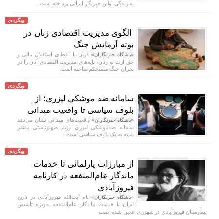
به زندگی اولین خبرنگار ایرانی پرداخته است.
وبگردی
الگوی مدیریت اقتصادی زنان در
بوته آزمایش جنگ
قرآن با اعطای استقلال مالی و
«باشگاه خبرنگاران»
حق ارث به زنان، پایه‌های مدیریت اقتصادی آنان را در
بحران جنگ مستحکم ساخته است.
وبگردی
سامانه ضد موشکی لیزری؛ از
بلوف سیاسی تا واقعیت میدانی
واقعیت‌های میدانی نشان می‌دهد
«باشگاه خبرنگاران»
سامانه ضدموشکی لیزری رژیم صهیونیستی بیشتر
شبیه به یک بلوف سیاسی است.
وبگردی
از مبارزات پارلمانی تا خدمات
ماندگار عام‌المنفعه در کارنامه
فیروزآبادی
نام آیت‌الله فیروزآبادی در تاریخ
«باشگاه خبرنگاران»
ایران با خدمات ماندگار عام‌المنفعه به‌ویژه تأسیس
بیمارستان فیروزآبادی در شهرری عجین شده است.