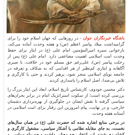
باشگاه خبرنگاران جوان
- در روزهایی که جهان اسلام خود را برای
گرامیداشت میلاد پیامبر اعظم (ص) و هفته وحدت آماده می‌کند،
بازخوانی سیره امیرالمؤمنین امام علی (ع) در ایثار برای حفظ
وحدت امت اسلامی اهمیت مضاعفی دارد. امام علی (ع) پس از
رحلت پیامبر (ص)، علی‌رغم حق مسلم خود در خلافت، با صبری
آگاهانه و ایثاری کم‌نظیر از هر اقدامی که به شکاف و تفرقه در
جامعه نوپای اسلامی منجر شود، پرهیز کردند و حتی با کارگری و
تلاش بی‌صدا، اصل اسلام را پاسداری کردند.
دکتر محسن جودوی، کارشناس تاریخ اسلام، ابعاد این ایثار بزرگ را
بررسی کرده است؛ از سکوت استراتژیک امام در برابر بحران‌های
سیاسی گرفته تا نقش ایشان در جلوگیری از بهره‌برداری دشمنان
خارجی، و در نهایت، پیام امروزین این رفتار برای امت اسلامی در
آستانه هفته وحدت.
در برخی منابع اشاره شده که حضرت علی (ع) در همان سال‌های
نخست، به جای مقابله نظامی یا آشکار سیاسی، مشغول کارگری و
کشاورزی شدند. این انتخاب چه معنایی داشت و چه پیام سیاسی و