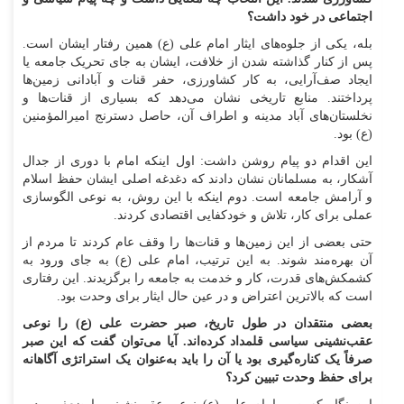
اجتماعی در خود داشت؟
بله، یکی از جلوه‌های ایثار امام علی (ع) همین رفتار ایشان است.
پس از کنار گذاشته شدن از خلافت، ایشان به جای تحریک جامعه یا
ایجاد صف‌آرایی، به کار کشاورزی، حفر قنات و آبادانی زمین‌ها
پرداختند. منابع تاریخی نشان می‌دهد که بسیاری از قنات‌ها و
نخلستان‌های آباد مدینه و اطراف آن، حاصل دسترنج امیرالمؤمنین
(ع) بود.
این اقدام دو پیام روشن داشت: اول اینکه امام با دوری از جدال
آشکار، به مسلمانان نشان دادند که دغدغه اصلی ایشان حفظ اسلام
و آرامش جامعه است. دوم اینکه با این روش، به نوعی الگوسازی
عملی برای کار، تلاش و خودکفایی اقتصادی کردند.
حتی بعضی از این زمین‌ها و قنات‌ها را وقف عام کردند تا مردم از
آن بهره‌مند شوند. به این ترتیب، امام علی (ع) به جای ورود به
کشمکش‌های قدرت، کار و خدمت به جامعه را برگزیدند. این رفتاری
است که بالاترین اعتراض و در عین حال ایثار برای وحدت بود.
بعضی منتقدان در طول تاریخ، صبر حضرت علی (ع) را نوعی
عقب‌نشینی سیاسی قلمداد کرده‌اند. آیا می‌توان گفت که این صبر
صرفاً یک کناره‌گیری بود یا آن را باید به‌عنوان یک استراتژی آگاهانه
برای حفظ وحدت تبیین کرد؟