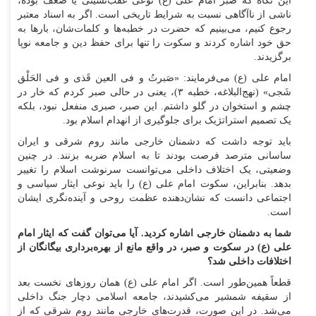
این نگاه که صبر امام علی (ع) نوعی عقب‌نشینی یا ضعف بوده،
ناشی از ناآگاهی نسبت به شرایط تاریخی است. اگر به اسناد معتبر
رجوع کنیم، می‌بینیم که حضرت در خطبه‌ها و کلمات‌شان، بارها به
حق خود اشاره کردند و سکوت را تنها برای حفظ دین و جامعه نوپا
برگزیدند.
امام علی (ع) می‌فرمایند: «صَبرتُ و فی العین قَذی و فی الحَلْق
شَجی» (نهج‌البلاغه، خطبه ۳)، یعنی در حالی صبر کردم که خار در
چشم و استخوان در گلو داشتم. این صبر، صبری منفعل نبود، بلکه
یک تصمیم استراتژیک برای جلوگیری از انهدام اسلام بود.
باید توجه داشت که دشمنان خارجی مانند روم شرقی و ایران
ساسانی مترصد فرصت بودند تا به اسلام ضربه بزنند. در چنین
وضعیتی، یک اختلاف داخلی می‌توانست سرنوشت اسلام را تغییر
بدهد. بنابراین، سکوت امام علی (ع) را باید نوعی ایثار سیاسی و
اجتماعی دانست که نشان‌دهنده عظمت روحی و آینده‌نگری ایشان
است.
شما به دشمنان خارجی اشاره کردید. آیا می‌توان گفت که ایثار امام
علی (ع) در سکوت و صبر، در واقع مانع از بهره‌برداری بیگانگان از
اختلافات داخلی شد؟
قطعاً همین‌طور است. اگر امام علی (ع) همان روزهای نخست بعد
از سقیفه شمشیر می‌کشیدند، جامعه اسلامی دچار جنگ داخلی
می‌شد. در این صورت، قدرت‌های خارجی مانند روم شرقی که از