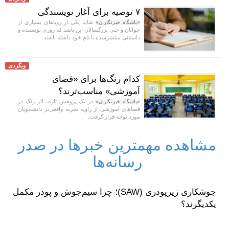
۷ توصیه برای آغاز نویسندگی
شاید یکی از رویا‌های بسیاری از
«باشگاه خبرنگاران»
جوانان و حتی بزرگسالان این باشد که روزی نویسنده و
داستانی منتشرشده با نام خود داشته باشند.
وبگردی
کدام رنگ‌ها برای «فضای
آموزشی» مناسب‌ترند؟
در یک پژوهش تازه، اثر رنگ در
«باشگاه خبرنگاران»
فضا‌های آموزشی از زاویه تجربه واقعی‌تر دانشجویان
مورد توجه قرار گرفت.
مشاهده مهمترین خبرها در صدر
رسانه‌ها
جوشکاری زیرپودری (SAW)؛ چرا سیم‌جوش و پودر مکمل
یکدیگرند؟