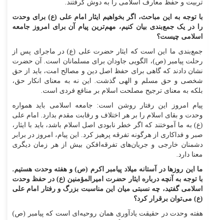
تربیت و حفظ معارف اسلامی را به دوش گرفتند.
با توجه به این مباحث، اگر بخواهیم ایثار امام علی (ع) برای وحدت
را در یک جمع‌بندی بیان کنیم، مهم‌ترین پیام آن برای امروز جامعه
اسلامی چیست؟
جمع‌بندی ما این است که ایثار حضرت علی (ع) در ماجرای پس از
رحلت پیامبر (ص)، الگویی جاودان برای مسلمانان است. آن حضرت
نشان دادند که گاهی برای حفظ اصل دین و مصالح امت، باید از حق
شخصی و حق مسلم و الهی گذشت. این نه به معنای انکار حق،
بلکه به معنای ترجیح مصلحت اسلام بر منافع فردی است.
پیام امروز این رفتار روشن است: جامعه اسلامی باید همواره
وحدت و بقای اسلام را بر هر اختلاف و رقابت مقدم بدارد. امام علی
(ع) به ما آموختند که اگر خطر نابودی اصل اسلام باشد، باید با ایثار،
صبر و فداکاری از هرگونه تفرقه پرهیز کرد. این پیام، امروز در برابر
دشمنان خارجی و جریان‌های تفرقه‌افکن بیش از هر زمان دیگری
معنا دارد.
ما این روزها در آستانه میلاد پیامبر اکرم (ص) و هفته وحدت هستیم.
با توجه به آنچه درباره ایثار حضرت امیرالمؤمنین (ع) در حفظ وحدت
اسلامی گفتید، چه نسبتی میان این مناسبت بزرگ و رفتار امام علی
(ع) می‌توان برقرار کرد؟
هفته وحدت در حقیقت یادآوری همان روحیه‌ای است که پیامبر (ص)