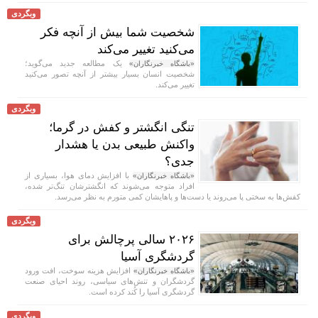
وبگردی
شخصیت شما بیش از آنچه فکر
می‌کنید تغییر می‌کند
یک مطالعه جدید می‌گوید؛
«باشگاه خبرنگاران»
شخصیت انسان بسیار بیشتر از آنچه تصور می‌کنید
تغییر می‌کند.
وبگردی
تنگی انگشتر و کفش در گرما؛
واکنش طبیعی بدن یا هشدار
جدی؟
با افزایش دمای هوا، بسیاری از
«باشگاه خبرنگاران»
افراد متوجه می‌شوند که انگشترشان تنگ‌تر شده،
کفش‌ها به سختی پا می‌روند یا دست‌ها و پاهایشان کمی متورم به نظر می‌رسد.
وبگردی
۲۰۲۶ سالی پرچالش برای
گردشگری آسیا
افزایش هزینه سوخت، افت ورود
«باشگاه خبرنگاران»
گردشگران و تنش‌های سیاسی، روند احیای صنعت
گردشگری آسیا را کُند کرده است.
وبگردی