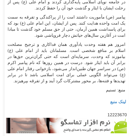
در جامعه نوپای اسلامی پایه‌گذاری کردند و امام علی (ع) پس از
رحلت ایشان با ایثار و گذشت خود آن را حفظ کردند.
پیامبر (ص) مأموریت داشتند امت را از پراکندگی و تفرقه به سمت
یک امت واحده هدایت کنند. پس از ایشان، این امام علی (ع) بود که
برای پاسداشت همین آرمان، حتی از حق مسلم خود گذشت تا مبادا
امت در آغازین سال‌های حیاتش دچار فروپاشی شود.
امروز هم هفته وحدت یادآوری همان فداکاری و ترجیح مصلحت
اسلام بر منافع شخصی است. مسلمانان باید از امام علی (ع)
بیاموزند که وحدت، سرمایه‌ای است که حتی گران‌ترین حق‌ها در
برابر آن باید ایثار شود. درست در همین روزها که نام پیامبر اکرم
(ص) در سراسر جهان طنین‌انداز می‌شود، بازخوانی رفتار امام علی
(ع) می‌تواند الگویی عملی برای امت اسلامی باشد تا در برابر
تهدیدها و فتنه‌ها، بر محور مشترکات گرد آیند و از تفرقه بپرهیزند.
منبع: تسنیم
لینک منبع
12223670