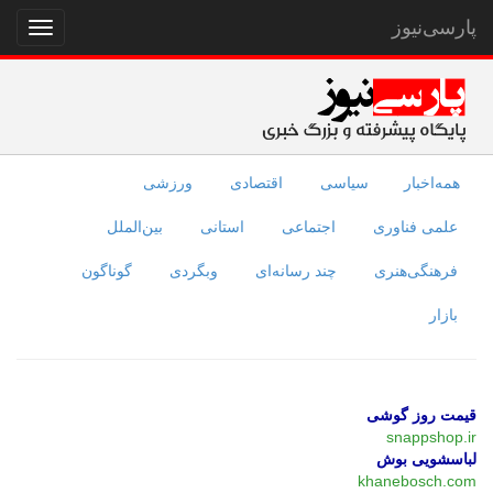
پارسی‌نیوز
نمایش
منو
همه‌اخبار
سیاسی
اقتصادی
ورزشی
علمی فناوری
اجتماعی
استانی
بین‌الملل
فرهنگی‌هنری
چند رسانه‌ای
وبگردی
گوناگون
بازار
قیمت روز گوشی
snappshop.ir
لباسشویی بوش
khanebosch.com