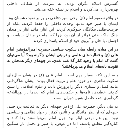
گسترش اسلام نگران بودند، به سرعت از شکاف داخلی
بهره‌برداری می‌کردند و اسلام در نطفه خفه می‌شد.
در واقع تصمیم امام (ع) نوعی سپر دفاعی در برابر نفوذ دشمنان بود.
ایشان با صبر خود نه‌تنها وحدت داخلی را حفظ کردند، بلکه از
فرصت‌طلبی بیگانگان جلوگیری کردند. این ایثار، مانند ایثار در میدان
جنگ، بلکه حتی فراتر از آن بود، چرا که امام در میدان سیاست و
اجتماع، با جان و آبروی خود از اسلام پاسداری کردند.
در این میان، رابطه میان سکوت سیاسی حضرت امیرالمؤمنین امام
علی (ع) و فعالیت‌های علمی و تربیتی ایشان چگونه بود؟ آیا می‌توان
گفت که امام با وجود کنار گذاشته شدن، در جبهه‌ای دیگر همچنان به
تقویت پایه‌های اسلام می‌پرداختند؟
بله، این نکته بسیار مهم است. امام علی (ع) در همان سال‌های
سکوت ظاهری، در حوزه علم و تربیت فعال بودند. ایشان شاگردانی
مانند کمیل و بسیاری دیگر را پرورش دادند و علوم اسلامی را تبیین
کردند. خطبه‌ها، نامه‌ها و حکمت‌های امام که بعدها در نهج‌البلاغه
گردآوری شد، حاصل همین دوران است.
به بیان دیگر، حضرت علی (ع) در جبهه‌ای دیگر به فعالیت پرداختند،
جبهه‌ای که از نظر ماندگاری و تأثیر، کمتر از جهاد نظامی و سیاسی
نبود. این هم نوعی ایثار بود چون امام می‌توانستند رها کنند و
کناره‌گیر مطلق باشند، اما در عوض، با صبر و تحمل بار سنگین