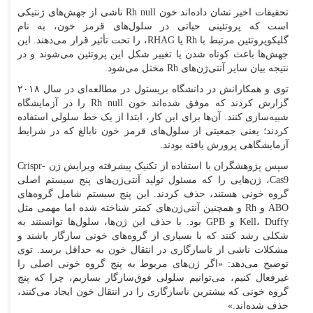
تحقیقات اخیر نشان داده‌اند خون Rh null ناشی از جهش‌های ژنتیکی
است که پروتئینی حیاتی در سلول‌های قرمز خون، به نام
گلیکوپروتئین مرتبط با Rh یا RHAG، را تحت تأثیر قرار می‌دهند. این
جهش‌ها باعث کوتاه شدن یا تغییر شکل این پروتئین می‌شوند و در
نتیجه بیان سایر آنتی‌ژن‌های Rh مختل می‌شود.
توی و همکارانش در دانشگاه بریستول در مطالعه‌ای در سال ۲۰۱۸
گزارش کردند که موفق شده‌اند خون Rh null را در آزمایشگاه
شبیه‌سازی کنند. آن‌ها برای این کار، ابتدا از یک خط سلولی استفاده
کردند؛ یعنی جمعیتی از سلول‌های قرمز خون نابالغ که در شرایط
آزمایشگاهی پرورش یافته بودند.
سپس پژوهشگران با استفاده از تکنیک پیشرفته ویرایش ژن Crispr-
Cas9، ژن‌هایی را که مسئول تولید آنتی‌ژن‌های پنج سیستم اصلی
گروه خونی هستند، حذف کردند. این پنج سیستم شامل گروه‌های
ABO و Rh و همچنین آنتی‌ژن‌های کمتر شناخته شده اما مهمی مثل
Kell، Duffy و GPB بود. با حذف این ژن‌ها، سلول‌ها توانستند به
شکلی رشد کنند که با بسیاری از گروه‌های خونی سازگار باشند و
مشکلات ناشی از ناسازگاری در انتقال خون به حداقل برسد. توی
توضیح می‌دهد: «اگر ژن‌های مربوط به پنج گروه خونی اصلی را
غیرفعال کنیم، می‌توانیم سلولی فوق‌سازگار بسازیم، چرا که پنج
گروه خونی که بیشترین ناسازگاری را در انتقال خون ایجاد می‌کنند،
حذف شده‌اند.»