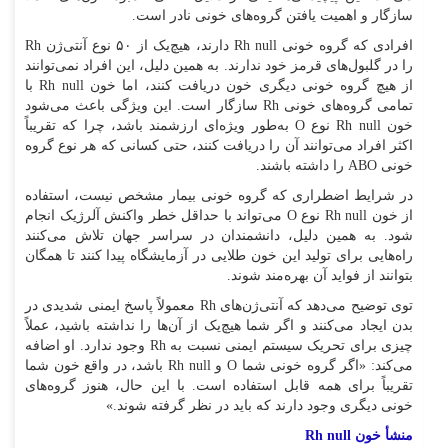
سازگار و اهمیت یافتن گروه‌های خونی نادر است.
افرادی که گروه خونی Rh null دارند، هیچ‌یک از ۵۰ نوع آنتی‌ژن Rh
را در گلبول‌های قرمز خود ندارند. به همین دلیل، این افراد نمی‌توانند
از هیچ گروه خونی دیگری خون دریافت کنند، اما خون Rh null با
تمامی گروه‌های خونی Rh سازگار است. این ویژگی باعث می‌شود
خون Rh null نوع O به‌طور ویژه‌ای ارزشمند باشد، چرا که تقریباً
اکثر افراد می‌توانند آن را دریافت کنند، حتی کسانی که هر نوع گروه
خونی ABO را داشته باشند.
در شرایط اضطراری که گروه خونی بیمار مشخص نیست، استفاده
از خون Rh null نوع O می‌تواند با حداقل خطر واکنش آلرژیک انجام
شود. به همین دلیل، دانشمندان در سراسر جهان تلاش می‌کنند
راه‌هایی برای تولید این خون طلایی در آزمایشگاه پیدا کنند تا همگان
بتوانند از فواید آن بهره‌مند شوند.
توی توضیح می‌دهد که آنتی‌ژن‌های Rh معمولاً پاسخ ایمنی شدیدی در
بدن ایجاد می‌کنند و اگر شما هیچ‌یک از آن‌ها را نداشته باشید، عملاً
چیزی برای تحریک سیستم ایمنی نسبت به Rh وجود ندارد. او اضافه
می‌کند: «اگر گروه خونی شما O و Rh null باشد، در واقع خون شما
تقریباً برای همه قابل استفاده است. با این حال، هنوز گروه‌های
خونی دیگری وجود دارند که باید در نظر گرفته شوند.»
منشأ خون Rh null