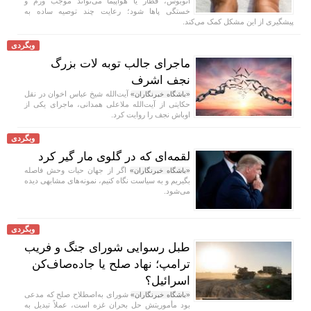
اتوبوس، قطار یا هواپیما می‌تواند موجب ورم و
خستگی پا‌ها شود؛ رعایت چند توصیه ساده به
پیشگیری از این مشکل کمک می‌کند.
وبگردی
ماجرای جالب توبه لات بزرگ
نجف اشرف
آیت‌الله شیخ عباس اخوان در نقل
«باشگاه خبرنگاران»
حکایتی از آیت‌الله ملاعلی همدانی، ماجرای یکی از
اوباش نجف را روایت کرد.
وبگردی
لقمه‌ای که در گلوی مار گیر کرد
اگر از جهان حیات وحش فاصله
«باشگاه خبرنگاران»
بگیریم و به سیاست نگاه کنیم، نمونه‌های مشابهی دیده
می‌شود.
وبگردی
طبل رسوایی شورای جنگ و فریب
ترامپ؛ نهاد صلح یا جاده‌صاف‌کن
اسرائیل؟
شورای به‌اصطلاح صلح که مدعی
«باشگاه خبرنگاران»
بود مأموریتش حل بحران غزه است، عملاً تبدیل به