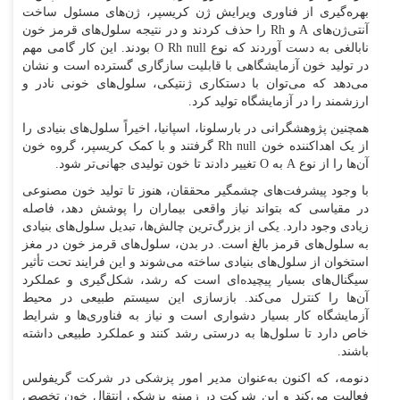
بهره‌گیری از فناوری ویرایش ژن کریسپر، ژن‌های مسئول ساخت
آنتی‌ژن‌های A و Rh را حذف کردند و در نتیجه سلول‌های قرمز خون
نابالغی به دست آوردند که نوع O Rh null بودند. این کار گامی مهم
در تولید خون آزمایشگاهی با قابلیت سازگاری گسترده است و نشان
می‌دهد که می‌توان با دستکاری ژنتیکی، سلول‌های خونی نادر و
ارزشمند را در آزمایشگاه تولید کرد.
همچنین پژوهشگرانی در بارسلونا، اسپانیا، اخیراً سلول‌های بنیادی را
از یک اهداکننده خون Rh null گرفتند و با کمک کریسپر، گروه خون
آن‌ها را از نوع A به O تغییر دادند تا خون تولیدی جهانی‌تر شود.
با وجود پیشرفت‌های چشمگیر محققان، هنوز تا تولید خون مصنوعی
در مقیاسی که بتواند نیاز واقعی بیماران را پوشش دهد، فاصله
زیادی وجود دارد. یکی از بزرگ‌ترین چالش‌ها، تبدیل سلول‌های بنیادی
به سلول‌های قرمز بالغ است. در بدن، سلول‌های قرمز خون در مغز
استخوان از سلول‌های بنیادی ساخته می‌شوند و این فرایند تحت تأثیر
سیگنال‌های بسیار پیچیده‌ای است که رشد، شکل‌گیری و عملکرد
آن‌ها را کنترل می‌کند. بازسازی این سیستم طبیعی در محیط
آزمایشگاه کار بسیار دشواری است و نیاز به فناوری‌ها و شرایط
خاص دارد تا سلول‌ها به درستی رشد کنند و عملکرد طبیعی داشته
باشند.
دنومه، که اکنون به‌عنوان مدیر امور پزشکی در شرکت گریفولس
فعالیت می‌کند و این شرکت در زمینه پزشکی انتقال خون تخصص