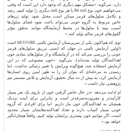
دارد، می‌گوید: «مشکل مهم دیگری که وجود دارد این است که وقتی
می‌خواهیم خون نوع Rh null یا هر نوع null دیگری را تولید کنیم، رشد
و تکامل سلول‌های قرمز ممکن است مختل شود. تولید ژن‌های
خاص مربوط به گروه خونی می‌تواند باعث شود غشای سلول‌ها
آسیب ببیند یا سلول‌ها در محیط آزمایشگاه نتوانند به‌طور مؤثر
گلبول‌های قرمز سالم تولید کنند.»
توی که هم‌اکنون یکی از سرپرستان آزمایش بالینی RESTORE است
(اولین آزمایش بالینی در جهان که ایمنی تزریق سلول‌های قرمز
خونی را بررسی می‌کند که در آزمایشگاه و از سلول‌های بنیادی خون
اهداکنندگان تولید شده‌اند)، می‌گوید: «خون مصنوعی که در این
آزمایش استفاده شد، هیچ‌گونه ویرایش یا تغییر ژنتیکی نداشت، اما
رسیدن به مرحله‌ای که بتوان آن را به طور ایمن روی انسان‌ها
آزمایش کرد، به بیش از ده سال تحقیق، آزمایش و تلاش مستمر تیم
پژوهشی نیاز داشت.»
او ادامه می‌دهد: «در حال حاضر گرفتن خون از بازوی یک نفر بسیار
کارآمدتر و مقرون‌به‌صرفه‌تر است و بنابراین برای آینده نزدیک
همچنان به اهداکنندگان خون نیاز داریم. اما برای افرادی که گروه
خونی بسیار کمیاب دارند و تعداد اهداکننده‌هایشان بسیار محدود
است، اگر بتوانیم خون بیشتری برایشان تولید کنیم، واقعاً هیجان‌انگیز
خواهد بود.»
منبع: زومیت