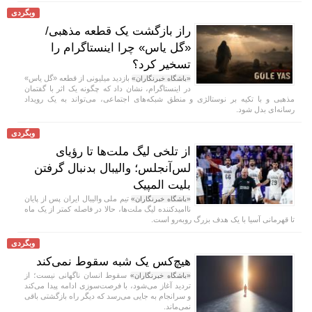
وبگردی
راز بازگشت یک قطعه مذهبی/
«گل یاس» چرا اینستاگرام را
تسخیر کرد؟
بازدید میلیونی از قطعه «گل یاس»
«باشگاه خبرنگاران»
در اینستاگرام، نشان داد که چگونه یک اثر با گفتمان
مذهبی و با تکیه بر نوستالژی و منطق شبکه‌های اجتماعی، می‌تواند به یک رویداد
رسانه‌ای بدل شود.
وبگردی
از تلخی لیگ ملت‌ها تا رؤیای
لس‌آنجلس؛ والیبال بدنبال گرفتن
بلیت المپیک
تیم ملی والیبال ایران پس از پایان
«باشگاه خبرنگاران»
ناامیدکننده لیگ ملت‌ها، حالا در فاصله کمتر از یک ماه
تا قهرمانی آسیا با یک هدف بزرگ روبه‌رو است.
وبگردی
هیچ‌کس یک شبه سقوط نمی‌کند
سقوط انسان ناگهانی نیست؛ از
«باشگاه خبرنگاران»
تردید آغاز می‌شود، با فرصت‌سوزی ادامه پیدا می‌کند
و سرانجام به جایی می‌رسد که دیگر راه بازگشتی باقی
نمی‌ماند.