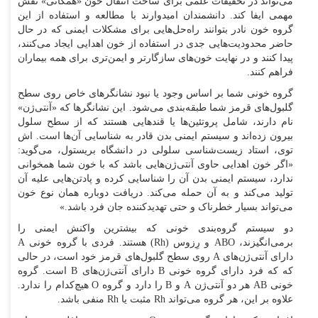
می‌تواند در تحقیقات علمی برای ساخت انتقال خون «همگانی» نقش
مهمی ایفا کند. دانشمندان امیدوارند با مطالعه و استفاده از این
گروه خون نادر بتوانند راه‌حل‌هایی برای مشکلات ایمنی که در حال
حاضر محدودیت‌هایی جدی در استفاده از خون اهدایی ایجاد می‌کنند،
پیدا کنند و در نهایت خون‌های سازگارتر و ایمن‌تری برای همه بیماران
فراهم کنند.
گروه خونی شما بر اساس وجود یا نبود نشانگرهای خاص روی سطح
گلبول‌های قرمز شما طبقه‌بندی می‌شود. این نشانگرها که «آنتی‌ژن»
نام دارند، شامل پروتئین‌ها یا قندهایی هستند که از سطح سلول
بیرون زده‌اند و سیستم ایمنی بدن قادر به شناسایی آن‌ها است. اش
توی، استاد زیست‌شناسی سلولی در دانشگاه بریستول، می‌گوید:
«اگر خون اهدایی حاوی آنتی‌ژن‌هایی باشد که با خون شما همخوانی
ندارد، سیستم ایمنی بدن آن را شناسایی کرده و پادتن‌هایی علیه آن
تولید می‌کند و به آن حمله می‌کند. دریافت دوباره همان نوع خون
می‌تواند بسیار خطرناک و حتی تهدیدکننده جان فرد باشد.»
دو سیستم گروه‌بندی خونی که بیشترین واکنش ایمنی را
برمی‌انگیزند، ABO و رِزوس (Rh) هستند. فردی با گروه خونی A
دارای آنتی‌ژن‌های A روی سطح گلبول‌های قرمز خود است، در حالی
که که فرد دارای گروه خونی B دارای آنتی‌ژن‌های B است. گروه
خونی AB هر دو آنتی‌ژن A و B را دارد و گروه O هیچ‌کدام را ندارد.
علاوه بر این، هر گروه می‌تواند Rh مثبت یا Rh منفی باشد.