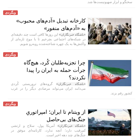
سخنگو و ابزار صهیونیست‌ها شد.
وبگردی
کارخانه تبدیل «آدم‌های محبوب»
به «آدم‌های منفور»
این روز‌ها کافی است چند دقیقه‌ای
«باشگاه خبرنگاران»
در شبکه‌های اجتماعی بچرخیم تا با موج تازه‌ای از
واکنش‌ها به یک چهره شناخته‌شده روبه‌رو شویم.
وبگردی
چرا تجزیه‌طلبان کُرد، هیچ‌گاه
جرأت حمله به ایران را پیدا
نکردند؟
گروه‌های تروریستی کُردی
«باشگاه خبرنگاران»
می‌دانند ایران می‌تواند مرصادی دیگر را در غرب
کشور رقم بزند.
وبگردی
از ویتنام تا ایران؛ امپراتوریِ
جنگ‌های بی‌حاصل
آمریکا پول، سلاح و ارتشی
«باشگاه خبرنگاران»
کم‌رقیب دارد؛ آنچه ندارد، کارنامه‌ای موفق در
جنگ‌های چند دهه اخیر است.