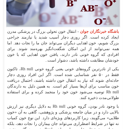
باشگاه خبرنگاران جوان
- انتقال خون تحولی بزرگ در پزشکی مدرن
ایجاد کرده است. اگر روزی دچار آسیب شدید یا نیازمند جراحی
بزرگ شویم، خون اهدایی دیگران می‌تواند جان ما را نجات دهد. اما
همه نمی‌توانند از این امکان شگفت‌انگیز بهره‌مند شوند. برای
افرادی که گروه خونی نادر دارند، یافتن خون اهدایی که با خون
خودشان مطابقت داشته باشد، دشوار است..
یکی از نادرترین گروه‌های خونی یعنی گروه خونی Rh null، تاکنون
فقط در ۵۰ نفر شناسایی شده است. اگر این افراد روزی دچار
حادثه‌ای شوند که نیاز به انتقال خون داشته باشند، احتمال دریافت
خون مناسب برای آن‌ها بسیار کم است. به همین دلیل به دارندگان
Rh null توصیه می‌شود خون خود را منجمد کرده و برای استفاده
طولانی‌مدت ذخیره کنند.
با وجود نادر بودن، گروه خونی Rh null به دلایل دیگری نیز ارزش
بالایی دارد و در میان جامعه پزشکی و پژوهشی، گاهی به آن «خون
طلایی» می‌گویند، زیرا کاربردهای ویژه‌ای دارد. این نوع خون کمیاب
نه تنها در شرایط اضطراری می‌تواند جان بیماران را نجات دهد، بلکه