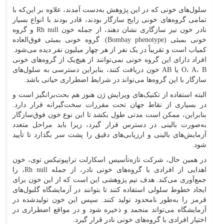
سلول‌های خونی که در این پژوهش به‌دست آمدند، علاوه بر این‌که با
تمامی گروه‌های خونی رایج سازگار بودند، قادر بودند با انواع بسیار
نادر خون نیز سازگاری نشان دهند، از جمله خون Rh null و گروه
خونی بمبئی (Bombay phenotype). گروه خونی بمبئی فوق‌العاده
کمیاب است و تقریباً در یک نفر از هر چهار میلیون نفر دیده می‌شود.
افراد دارای این گروه خونی نمی‌توانند از هیچ‌یک از گروه‌های خونی
O، A، B یا AB خون دریافت کنند، بنابراین دسترسی به سلول‌های
سازگار با این گروه‌ها می‌تواند در شرایط اضطراری حیاتی باشد.
البته استفاده از تکنیک‌های ویرایش ژن هنوز هم بحث‌برانگیز است و
در بسیاری از نقاط جهان تحت مقررات سخت‌گیرانه قرار دارد.
بنابراین، ممکن است مدتی طول بکشد تا این نوع خون فوق‌سازگار
به‌صورت بالینی در دسترس قرار گیرد، زیرا باید مراحل متعدد
آزمایش‌های بالینی و ارزیابی‌های دقیق را پشت سر بگذارد تا تأیید
شود.
در همین حال، شرکت تازه‌تأسیس اسکارلت تراپیوتیکس توی، خون
اهدایی از افرادی با گروه‌های خونی نادر، از جمله Rh null، را
جمع‌آوری می‌کند. هدف تیم پژوهشی این است که از این خون برای
ایجاد خطوط سلولی استفاده کنند تا بتوانند در آزمایشگاه گلبول‌های
قرمز را به‌طور نامحدود تولید کنند. سپس این خون تولیدشده در
آزمایشگاه می‌تواند منجمد و ذخیره شود و در مواقع اضطراری در
اختیار افرادی با گروه‌های خونی نادر قرار گیرد.