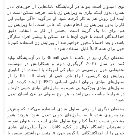
توی امیدوار است بتواند در آزمایشگاه بانک‌هایی از خون‌های نادر
بسازد، بدون اینکه نیازی به ویرایش ژن باشد، هرچند ممکن است در
آینده این روش هم به کار گرفته شود. او می‌گوید: «اگر بتوانیم این
کار را بدون ویرایش ژن انجام دهیم، که عالی است، اما ویرایش ژن
هم برای ما یک گزینه است. بخشی از کار ما انتخاب دقیق
اهداکنندگان است تا خون آن‌ها تا حد ممکن با بیشتر افراد سازگار
باشد، و بعد احتمالاً مجبور خواهیم شد از ویرایش ژن استفاده کنیم تا
خون برای همه کاملاً قابل استفاده شود.»
محققان دیگری نیز در تلاشند تا خون Rh null را در آزمایشگاه تولید
کنند. در سال ۲۰۲۱، گریگوری دنوم و همکارانش در مؤسسه
تحقیقاتی خون ورسی‌تی در میلواکی آمریکا، با استفاده از فناوری
ویرایش ژن کریسپر، انواع نادر خون از جمله Rh null را از
سلول‌های بنیادی پرتوان القایی انسانی (hiPSC) ایجاد کردند. این
سلول‌های بنیادی ویژگی‌هایی شبیه به سلول‌های بنیادی جنینی دارند و
در شرایط مناسب می‌توانند به هر نوع سلولی در بدن انسان تبدیل
شوند.
محققان دیگری از نوعی سلول بنیادی استفاده می‌کنند که پیش‌تر
برنامه‌ریزی شده تا به سلول‌های خونی تبدیل شود، هرچند هنوز
مشخص نیست دقیقاً کدام نوع سلول بنیادی است. به عنوان نمونه،
دانشمندان دانشگاه لاوال در کبک، کانادا، اخیراً سلول‌های بنیادی
خونی را از اهداکنندگانی با گروه خون A مثبت برداشتند. سپس با