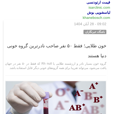
قیمت ارتودنسی
isarclinic.com
لباسشویی بوش
khanebosch.com
09:02 - 28 آبان 1404
وبگردی
باشگاه خبرنگاران
خون طلایی؛ فقط ۵۰ نفر صاحب نادرترین گروه خونی
دنیا هستند
گروه خون بسیار نادر و ارزشمند طلایی یا Rh null که فقط در ۵۰ نفر در جهان
یافت می‌شود، می‌تواند تقریبا برای همه گروه‌های خونی دیگر قابل استفاده باشد.