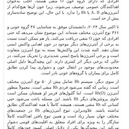
افرادی که دارای گروه خون O منفی هستند، اغلب به‌عنوان
اهداکنندگان عمومی توصیف می‌شوند، زیرا خون آن‌ها هیچ‌کدام از
آنتی‌ژن‌های A، B یا Rh را ندارد. با این حال، این توضیح ساده‌سازی
بیش از حد است.
تا اکتبر سال ۲۰۲۴، دانشمندان موفق به شناسایی ۴۷ گروه خونی و
۳۶۶ نوع آنتی‌ژن مختلف شده‌اند. این موضوع نشان می‌دهد که حتی
افرادی که خون O منفی دریافت می‌کنند، باز هم ممکن است نسبت
به برخی از آنتی‌ژن‌های دیگر موجود در خون اهدایی واکنش ایمنی
نشان دهند. البته شدت این واکنش‌ها بسته به نوع آنتی‌ژن متفاوت
است و برخی آنتی‌ژن‌ها پاسخ ایمنی شدیدتری را تحریک می‌کنند، در
حالی که برخی دیگر اثر کمتری دارند. این پیچیدگی‌ها دلیل اصلی
محدودیت‌های موجود در انتقال خون و دشواری پیدا کردن تطابق
کامل برای بیماران با گروه‌های خونی نادر است.
از سوی دیگر، سیستم Rh شامل بیش از ۵۰ نوع آنتی‌ژن مختلف
است. زمانی که گفته می‌شود فردی Rh منفی است، معمولاً منظور
آنتی‌ژن Rh(D) است، اما گلبول‌های قرمز او همچنان ممکن است
حاوی پروتئین‌های دیگر Rh باشند. این مسئله باعث می‌شود حتی
کسانی که Rh منفی هستند، همیشه کاملاً با همه اهداکنندگان تطابق
نداشته باشند. علاوه‌براین، تنوع آنتی‌ژن‌های Rh در جمعیت‌های
مختلف جهان بسیار زیاد است و همین تنوع یافتن اهداکننده کاملاً
سازگار را به ویژه برای افراد متعلق به اقلیت‌های قومی دشوار
می‌کند. این پیچیدگی‌ها یکی از دلایل اصلی کمبود خون‌های کاملاً