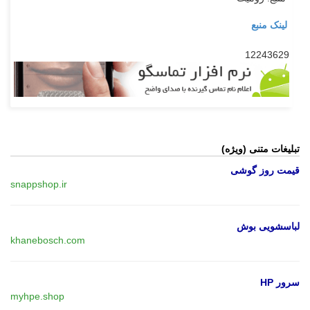
لینک منبع
12243629
تبلیغات متنی (ویژه)
قیمت روز گوشی
snappshop.ir
لباسشویی بوش
khanebosch.com
سرور HP
myhpe.shop