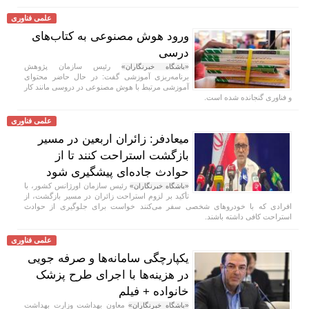
علمی فناوری
ورود هوش مصنوعی به کتاب‌های
درسی
رئیس سازمان پژوهش
«باشگاه خبرنگاران»
برنامه‌ریزی آموزشی گفت: در حال حاضر محتوای
آموزشی مرتبط با هوش مصنوعی در دروسی مانند کار
و فناوری گنجانده شده است.
علمی فناوری
میعادفر: زائران اربعین در مسیر
بازگشت استراحت کنند تا از
حوادث جاده‌ای پیشگیری شود
رئیس سازمان اورژانس کشور، با
«باشگاه خبرنگاران»
تأکید بر لزوم استراحت زائران در مسیر بازگشت، از
افرادی که با خودروهای شخصی سفر می‌کنند خواست برای جلوگیری از حوادث
استراحت کافی داشته باشند.
علمی فناوری
یکپارچگی سامانه‌ها و صرفه جویی
در هزینه‌ها با اجرای طرح پزشک
خانواده + فیلم
معاون بهداشت وزارت بهداشت
«باشگاه خبرنگاران»