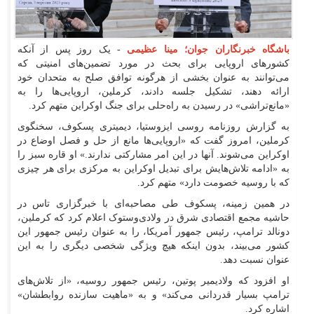
باشگاه خبرنگاران جوان؛ مینا عظیمی
- یک روز پس از آنکه
کشور‌های اروپایی برای بحث در مورد تضمین‌های امنیتی که
می‌توانند به عنوان بخشی از هرگونه توافق صلح به متحدان خود
ارائه دهند، تشکیل جلسه دادند، کرملین، اروپایی‌ها را به
«مانع‌تراشی» در رسیدن به راه‌حلی برای جنگ اوکراین متهم کرد.
به گزارش روزنامه روسی ایزوستیا، دیمیتری پسکوف، سخنگوی
کرملین، امروز گفت که «اروپایی‌ها مانع از حل و فصل اوضاع در
اوکراین می‌شوند. آنها در این امر مشارکتی ندارند.» او قاره سبز را
به «ادامه تلاش‌هایش برای تبدیل اوکراین به مرکزی برای هر چیزی
که با روسیه خصومت دارد» متهم کرد.
در همین زمینه، پسکوف طی مصاحبه‌ای با خبرگزاری تاس در
حاشیه مجمع اقتصادی شرق در ولادی‌وستوک اعلام کرد که کرملین،
دونالد ترامپ، رئیس جمهور آمریکا، را به عنوان رئیس جمهور این
کشور می‌بیند، بدون اینکه هیچ ویژگی شخصی دیگری را به این
عنوان نسبت دهد.
او افزود که ولادیمیر پوتین، رئیس جمهور روسیه، «از تلاش‌های
ترامپ بسیار قدردانی می‌کند» و به «ماهیت سازنده روابطشان»
اشاره کرد.