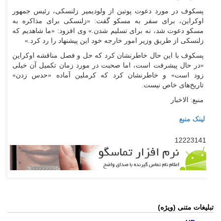
پسکوف در مورد دعوت پوتین از ولودیمیر زلنسکی، رئیس جمهور
اوکراین، برای سفر به مسکو گفت: «زلنسکی برای مذاکره به
مسکو دعوت شد، نه برای تسلیم شدن.» وی افزود: «ما شاهدیم که
زلنسکی از طریق وزیر امور خارجه خود این پیشنهاد را رد کرد.»
پسکوف با این حال خاطرنشان کرد که حل و فصل مناقشه اوکراین
«در حال پیشرفت است، اما صحبت در مورد زمان تکمیل آن خیلی
زود است» و خاطرنشان کرد که کرملین آماده «حدس زدن»
تاریخ‌های خاص نیست.
منبع: الاخبار
لینک منبع
12223141
تبلیغات متنی (ویژه)