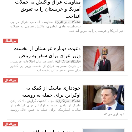
مقاومت عراق واکنش به حملات
آمریکا و عربستان را به تعویق
انداخت
مقاومت اسلامی عراق در پی
«باشگاه خبرنگاران»
درخواست هادی العامری، واکنش نظامی به حملات
اخیر آمریکا و عربستان را به تعویق انداخت.
بین‌الملل
دعوت دوباره عربستان از نخست
وزیر عراق برای سفر به ریاض
رئیس سازمان اطلاعات عربستان
«باشگاه خبرنگاران»
در جریان سفر به عراق از نخست وزیر این کشور
برای سفر به عربستان دعوت کرد.
بین‌الملل
خودداری ماسک از کمک به
اوکراین برای حمله به روسیه
مجله آتلانتیک گزارش داد که ایلان
«باشگاه خبرنگاران»
ماسک از دادن اجازه به اوکراین برای استفاده از
سامانه استارلینک برای حمله به عمق خاک روسیه
خودداری می‌کند.
بین‌الملل
رویترز: همزمان با توافق بر سر