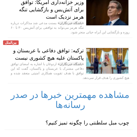
وزیر خزانه‌داری آمریکا: توافق
برای آتش‌بس و بازگشایی تنگه
هرمز نزدیک است
بسنت مدعی شد مذاکرات درباره
«باشگاه خبرنگاران»
تنگه هرمز می‌تواند به توافقی برای آتش‌بس ۳۰ تا ۶۰
روزه و بازگشایی این آبراه حیاتی منجر شود.
بین‌الملل
ترکیه: توافق دفاعی با عربستان و
پاکستان علیه هیچ کشوری نیست
اردوغان با اشاره به امضای توافق
«باشگاه خبرنگاران»
دفاعی مشترک با عربستان و پاکستان، گفت که این
توافق با هدف تقویت همکاری امنیتی منعقد شده و
هیچ کشوری را هدف قرار نمی‌دهد.
مشاهده مهمترین خبرها در صدر
رسانه‌ها
چوب مبل سلطنتی را چگونه تمیز کنیم؟