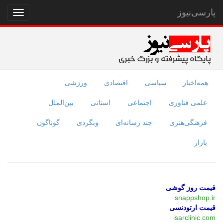
پارسی‌نیوز
نمایش
منو
همه‌اخبار
سیاسی
اقتصادی
ورزشی
علمی فناوری
اجتماعی
استانی
بین‌الملل
فرهنگی‌هنری
چند رسانه‌ای
وبگردی
گوناگون
بازار
قیمت روز گوشی
snappshop.ir
قیمت ارتودنسی
isarclinic.com