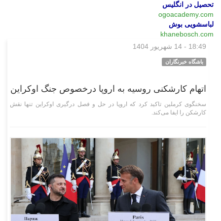
تحصیل در انگلیس
ogoacademy.com
لباسشویی بوش
khanebosch.com
18:49 - 14 شهریور 1404
بین‌الملل
باشگاه خبرنگاران
اتهام کارشکنی روسیه به اروپا درخصوص جنگ اوکراین
سخنگوی کرملین تاکید کرد که اروپا در حل و فصل درگیری اوکراین تنها نقش
کارشکن را ایفا می‌کند.