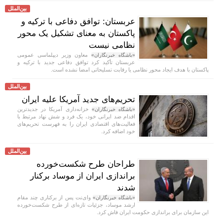
بین‌الملل
عربستان: توافق دفاعی با ترکیه و
پاکستان به معنای تشکیل یک محور
نظامی نیست
معاون وزیر دیپلماسی عمومی
«باشگاه خبرنگاران»
عربستان تأکید کرد توافق دفاعی جدید با ترکیه و
پاکستان با هدف ایجاد محور نظامی یا رقابت تسلیحاتی امضا نشده است.
بین‌الملل
تحریم‌های جدید آمریکا علیه ایران
خزانه‌داری آمریکا در جدیدترین
«باشگاه خبرنگاران»
اقدام ضد ایرانی خود، یک فرد و شش نهاد مرتبط با
فعالیت‌های اقتصادی ایران را به فهرست تحریم‌های
خود اضافه کرد.
بین‌الملل
طراحان طرح شکست‌خورده
براندازی ایران از موساد برکنار
شدند
وای‌نت پس از برکناری چند مقام
«باشگاه خبرنگاران»
ارشد موساد، جزئیات تازه‌ای از طرح شکست‌خورده
این سازمان برای براندازی حکومت ایران فاش کرد.