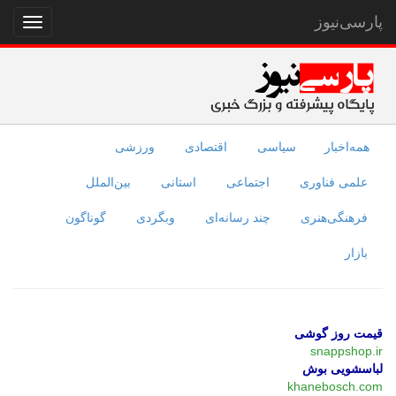
پارسی‌نیوز
نمایش
منو
همه‌اخبار
سیاسی
اقتصادی
ورزشی
علمی فناوری
اجتماعی
استانی
بین‌الملل
فرهنگی‌هنری
چند رسانه‌ای
وبگردی
گوناگون
بازار
قیمت روز گوشی
snappshop.ir
لباسشویی بوش
khanebosch.com