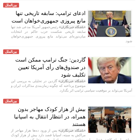
بین‌الملل
ادعای ترامپ: سابقه تاریخی تنها
مانع پیروزی جمهوری‌خواهان است
رئیس‌جمهور آمریکا مدعی شد تنها
«باشگاه خبرنگاران»
سابقه تاریخی شکست حزب حاکم در انتخابات
میان‌دوره‌ای می‌تواند مانع پیروزی جمهوری‌خواهان
شود.
بین‌الملل
گاردین: جنگ ترامپ ممکن است
در صندوق‌های رأی آمریکا تعیین
تکلیف شود
گاردین در تحلیلی به بررسی این
«باشگاه خبرنگاران»
موضوع پرداخته که چگونه زمان‌بندی مذاکرات ایران و
آمریکا می‌تواند بر موقعیت سیاسی ترامپ اثر بگذارد.
بین‌الملل
بیش از هزار کودک مهاجر بدون
همراه، در انتظار انتقال به اسپانیا
هستند
پس از ورود ده‌ها هزار مهاجر از
«باشگاه خبرنگاران»
مراکش به سبته، اسپانیا قصد دارد بیش از هزار کودک
مهاجر را برای کاهش فشار بر این منطقه به سرزمین اصلی خود منتقل کند.