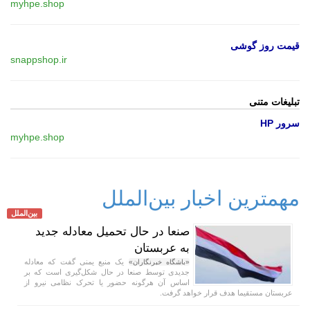
myhpe.shop
قیمت روز گوشی
snappshop.ir
تبلیغات متنی
سرور HP
myhpe.shop
مهمترین اخبار بین‌الملل
بین‌الملل
صنعا در حال تحمیل معادله جدید
به عربستان
یک منبع یمنی گفت که معادله
«باشگاه خبرنگاران»
جدیدی توسط صنعا در حال شکل‌گیری است که بر
اساس آن هرگونه حضور یا تحرک نظامی نیرو از
عربستان مستقیما هدف قرار خواهد گرفت.