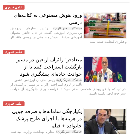
علمی فناوری
ورود هوش مصنوعی به کتاب‌های
درسی
رئیس سازمان پژوهش
«باشگاه خبرنگاران»
برنامه‌ریزی آموزشی گفت: در حال حاضر محتوای
آموزشی مرتبط با هوش مصنوعی در دروسی مانند کار
و فناوری گنجانده شده است.
علمی فناوری
میعادفر: زائران اربعین در مسیر
بازگشت استراحت کنند تا از
حوادث جاده‌ای پیشگیری شود
رئیس سازمان اورژانس کشور، با
«باشگاه خبرنگاران»
تأکید بر لزوم استراحت زائران در مسیر بازگشت، از
افرادی که با خودروهای شخصی سفر می‌کنند خواست برای جلوگیری از حوادث
استراحت کافی داشته باشند.
علمی فناوری
یکپارچگی سامانه‌ها و صرفه جویی
در هزینه‌ها با اجرای طرح پزشک
خانواده + فیلم
معاون بهداشت وزارت بهداشت
«باشگاه خبرنگاران»