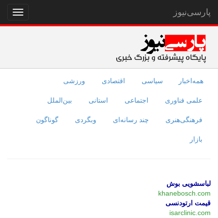
پارسی‌نیوز
نمایش
منو
همه‌اخبار
سیاسی
اقتصادی
ورزشی
علمی فناوری
اجتماعی
استانی
بین‌الملل
فرهنگی‌هنری
چند رسانه‌ای
وبگردی
گوناگون
بازار
لباسشویی بوش
khanebosch.com
قیمت ارتودنسی
isarclinic.com