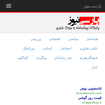
پارسی‌نیوز
نمایش
منو
همه‌اخبار
سیاسی
اقتصادی
ورزشی
علمی فناوری
اجتماعی
استانی
بین‌الملل
فرهنگی‌هنری
چند رسانه‌ای
وبگردی
گوناگون
بازار
لباسشویی بوش
khanebosch.com
قیمت روز گوشی
snappshop.ir