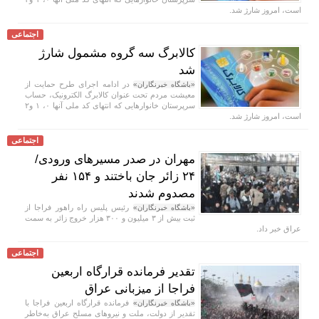
است، امروز شارژ شد.
اجتماعی
کالابرگ سه گروه مشمول شارژ
شد
در ادامه اجرای طرح حمایت از
«باشگاه خبرنگاران»
معیشت مردم تحت عنوان کالابرگ الکترونیک، حساب
سرپرستان خانوار‌هایی که انتهای کد ملی آنها ۰، ۱ و۲
است، امروز شارژ شد.
اجتماعی
مهران در صدر مسیر‌های ورودی/
۲۴ زائر جان باختند و ۱۵۴ نفر
مصدوم شدند
رئیس پلیس راه راهور فراجا از
«باشگاه خبرنگاران»
ثبت بیش از ۳ میلیون و ۳۰۰ هزار خروج زائر به سمت
عراق خبر داد.
اجتماعی
تقدیر فرمانده قرارگاه اربعین
فراجا از میزبانی عراق
فرمانده قرارگاه اربعین فراجا با
«باشگاه خبرنگاران»
تقدیر از دولت، ملت و نیروهای مسلح عراق به‌خاطر