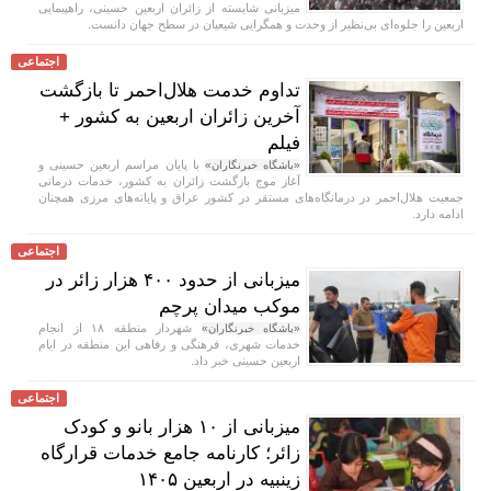
میزبانی شایسته از زائران اربعین حسینی، راهپیمایی
اربعین را جلوه‌ای بی‌نظیر از وحدت و همگرایی شیعیان در سطح جهان دانست.
اجتماعی
تداوم خدمت هلال‌احمر تا بازگشت
آخرین زائران اربعین به کشور +
فیلم
با پایان مراسم اربعین حسینی و
«باشگاه خبرنگاران»
آغاز موج بازگشت زائران به کشور، خدمات درمانی
جمعیت هلال‌احمر در درمانگاه‌های مستقر در کشور عراق و پایانه‌های مرزی همچنان
ادامه دارد.
اجتماعی
میزبانی از حدود ۴۰۰ هزار زائر در
موکب میدان پرچم
شهردار منطقه ۱۸ از انجام
«باشگاه خبرنگاران»
خدمات شهری، فرهنگی و رفاهی این منطقه در ایام
اربعین حسینی خبر داد.
اجتماعی
میزبانی از ۱۰ هزار بانو و کودک
زائر؛ کارنامه جامع خدمات قرارگاه
زینبیه در اربعین ۱۴۰۵