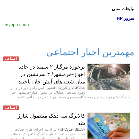
تبلیغات متنی
سرور HP
myhpe.shop
مهمترین اخبار اجتماعی
اجتماعی
برخورد مرگبار ۲ سمند در جاده
اهواز-خرمشهر/ ۴ سرنشین در
میان شعله‌های آتش جان باختند
جانشین پلیس راه راهور فراجا از
«باشگاه خبرنگاران»
وقوع تصادفی هولناک در محور اهواز-خرمشهر خبر
داد و گفت: برخورد رخ‌به‌رخ دو دستگاه خودروی سمند، هر ۲ خودرو را به آتش کشید.
اجتماعی
کالابرگ سه دهک مشمول شارژ
شد
در ادامه اجرای طرح حمایت از
«باشگاه خبرنگاران»
معیشت مردم تحت عنوان کالابرگ الکترونیک، حساب
سرپرستان خانوار‌هایی که انتهای کد ملی آنها ۰، ۱ و۲