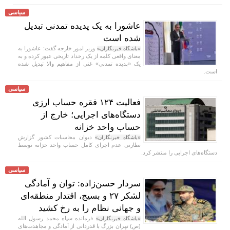
سیاسی
عاشورا به یک پدیده تمدنی تبدیل
شده است
وزیر امور خارجه گفت: عاشورا به
«باشگاه خبرنگاران»
معنای واقعی کلمه از یک رخداد تاریخی عبور کرده و به
یک «پدیده تمدنی» غنی از مفاهیم والا تبدیل شده
است.
سیاسی
فعالیت ۱۲۴ فقره حساب ارزی
دستگاه‌های اجرایی؛ خارج از
حساب واحد خزانه
دیوان محاسبات کشور گزارش
«باشگاه خبرنگاران»
نظارتی عدم اجرای کامل حساب واحد خزانه توسط
دستگاه‌های اجرایی را منتشر کرد.
سیاسی
سردار حسن‌زاده: توان و آمادگی
لشکر ۲۷ و بسیج، اقتدار منطقه‌ای
و جهانی نظام را به رخ کشید
فرمانده سپاه محمد رسول الله
«باشگاه خبرنگاران»
(ص) تهران بزرگ با قدردانی از آمادگی و مجاهدت‌های