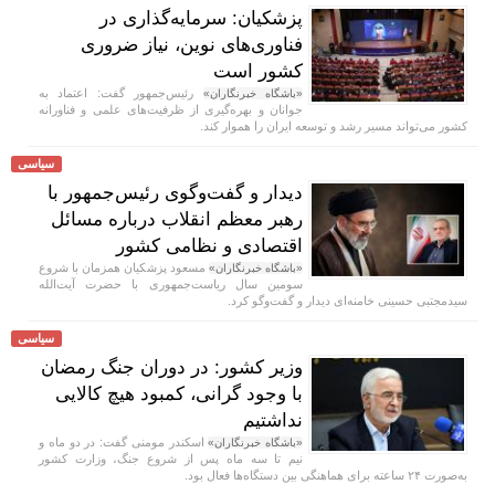
پزشکیان: سرمایه‌گذاری در
فناوری‌های نوین، نیاز ضروری
کشور است
رئیس‌جمهور گفت: اعتماد به
«باشگاه خبرنگاران»
جوانان و بهره‌گیری از ظرفیت‌های علمی و فناورانه
کشور می‌تواند مسیر رشد و توسعه ایران را هموار کند.
سیاسی
دیدار و گفت‌وگوی رئیس‌جمهور با
رهبر معظم انقلاب درباره مسائل
اقتصادی و نظامی کشور
مسعود پزشکیان همزمان با شروع
«باشگاه خبرنگاران»
سومین سال ریاست‌جمهوری با حضرت آیت‌الله
سیدمجتبی حسینی خامنه‌ای دیدار و گفت‌و‌گو کرد.
سیاسی
وزیر کشور: در دوران جنگ رمضان
با وجود گرانی، کمبود هیچ کالایی
نداشتیم
اسکندر مومنی گفت: در دو ماه و
«باشگاه خبرنگاران»
نیم تا سه ماه پس از شروع جنگ، وزارت کشور
به‌صورت ۲۴ ساعته برای هماهنگی بین دستگاه‌ها فعال بود.