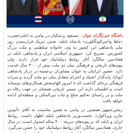
باشگاه خبرنگاران جوان
- مسعود پزشکیان در پیامی به اعلی‌حضرت
«ما‌ها واجیرالوتگکورن» پادشاه تایلند، ضمن تبریک فرارسیدن روز
ملی پادشاهی این کشور به وی، خانواده سلطنتی و ملت بزرگ
کشورش، تصریح کرد: جمهوری اسلامی ایران و پادشاهی تایلند در
هفتادمین سالگرد آغاز روابط دیپلماتیک خود قرار دارند، ولی
پیوند‌های تاریخی و فرهنگی میان دو ملت بیش از ۴۰۰ سال قدمت
دارد. حضور ایرانیان به عنوان مشاوران برجسته در دربار پادشاهی
آیوتایا، پایه‌گذار اعتماد و احترام متقابل میان دو ملت گردید و میراث
فرهنگی برجای گذاشت که تا امروز الهام‌بخش همکاری‌های دوستانه
است و اطمینان دارم این مسیر تاریخی همچنان در جهت رفاه دو
ملت و در راستای تحکیم صلح و ثبات بین‌المللی و منطقه‌ای ادامه
خواهد یافت.
رئیس‌جمهور همچنین در پیامی به همین مناسبت به آقای «آنوتین
چارن ویراکول»، نخست‌وزیر پادشاهی تایلند اظهار داشت: روابط
ایران و تایلند که بر پیوند‌های دیرینه ۴۰۰ ساله استوار است، در سال
جاری، هفتادمین سالگرد آغاز روابط دیپلماتیک خود را جشن می‌گیرد.