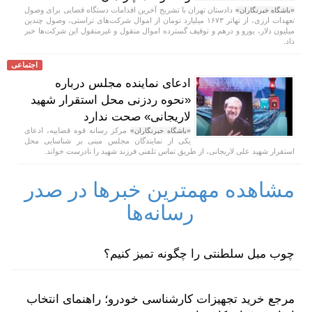
دادستان تهران با تشریح آخرین اقدامات دستگاه قضایی برای وصول
«باشگاه خبرنگاران»
تعهدات ارزی، از تهاتر ۱۶۷۳ میلیارد تومان از اموال شرکت‌های تراستی، وصول چندین
میلیون دلار، یورو و درهم و توقیف گسترده اموال منقول و غیرمنقول این شرکت‌ها خبر
داد.
اجتماعی
ادعای نماینده مجلس درباره
«نحوه ردزنی محل استقرار شهید
لاریجانی» صحت ندارد
مرکز رسانه قوه قضاییه، ادعای
«باشگاه خبرنگاران»
یکی از نمایندگان مجلس مبنی بر شناسایی محل
استقرار شهید علی لاریجانی، از طریق تماس تلفنی فرزند شهید را نادرست خواند.
مشاهده مهمترین خبرها در صدر
رسانه‌ها
چوب مبل سلطنتی را چگونه تمیز کنیم؟
مرجع خرید تجهیزات کارشناسی خودرو؛ راهنمای انتخاب