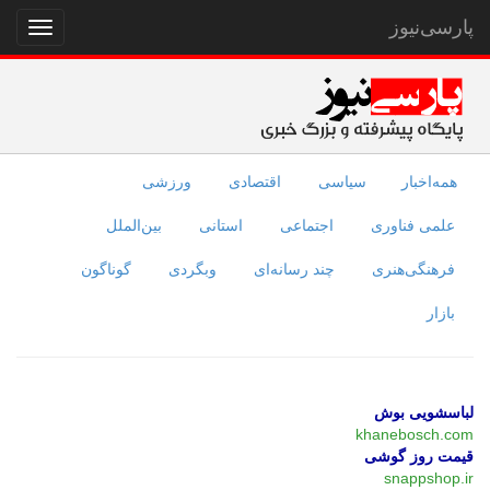
پارسی‌نیوز
نمایش
منو
همه‌اخبار
سیاسی
اقتصادی
ورزشی
علمی فناوری
اجتماعی
استانی
بین‌الملل
فرهنگی‌هنری
چند رسانه‌ای
وبگردی
گوناگون
بازار
لباسشویی بوش
khanebosch.com
قیمت روز گوشی
snappshop.ir