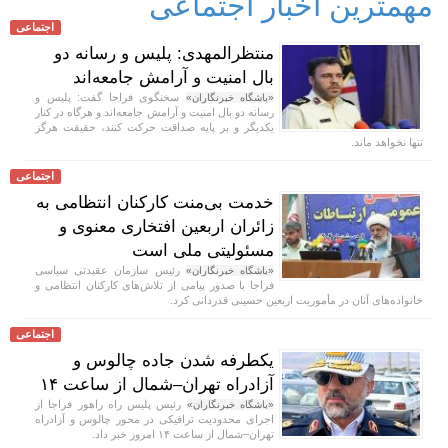
مهمترین اخبار اجتماعی
اجتماعی
منتظرالمهدی: پلیس و رسانه دو
بال امنیت و آرامش جامعه‌اند
سخنگوی فراجا گفت: پلیس و
«باشگاه خبرنگاران»
رسانه دو بال امنیت و آرامش جامعه‌اند و هرگاه در کنار
یکدیگر و بر پایه صداقت حرکت کنند، حقیقت هرگز
تنها نخواهد ماند.
اجتماعی
خدمت بی‌منت کارکنان انتظامی به
زائران اربعین افتخاری معنوی و
مسئولیتی ملی است
رئیس سازمان عقیدتی سیاسی
«باشگاه خبرنگاران»
فراجا با صدور پیامی از تلاش‌های کارکنان انتظامی و
خانواده‌های آنان در مأموریت اربعین حسینی قدردانی کرد.
اجتماعی
یکطرفه شدن جاده چالوس و
آزادراه تهران–شمال از ساعت ۱۴
رئیس پلیس راه راهور فراجا از
«باشگاه خبرنگاران»
اجرای محدودیت ترافیکی در محور چالوس و آزادراه
تهران–شمال از ساعت ۱۴ امروز خبر داد.