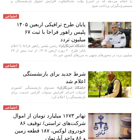
را انجام می‌دهد که در اسرع وقت مابه‌التفاوت افزایش حقوق بازنشستگان و
مستمری‌بگیران پرداخت شود.
اجتماعی
پایان طرح ترافیکی اربعین ۱۴۰۵
پلیس راهور فراجا با ثبت ۶۷
میلیون تردد
رئیس پلیس راهور فراجا با اعلام
«باشگاه خبرنگاران»
پایان طرح ۲۰ روزه اربعین ۱۴۰۵، از ثبت بیش از ۶۷
میلیون تردد در محور‌های منتهی به مرز‌های کشور خبر داد.
اجتماعی
شرط جدید برای بازنشستگی
اعلام شد
صندوق بازنشستگی کشوری
«باشگاه خبرنگاران»
جزئیات اجرای افزایش سنوات الزامی خدمت برای
بازنشستگی را اعلام کرد.
اجتماعی
تهاتر ۱۶۷۳ میلیارد تومان از اموال
شرکت‌های تراستی/ توقیف ۸۶
خودروی لوکس، ۱۸۷ قطعه زمین
و ۸۶ واحد آپارتمان