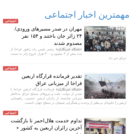
مهمترین اخبار اجتماعی
اجتماعی
مهران در صدر مسیر‌های ورودی/
۲۴ زائر جان باختند و ۱۵۴ نفر
مصدوم شدند
رئیس پلیس راه راهور فراجا از
«باشگاه خبرنگاران»
ثبت بیش از ۳ میلیون و ۳۰۰ هزار خروج زائر به سمت
عراق خبر داد.
اجتماعی
تقدیر فرمانده قرارگاه اربعین
فراجا از میزبانی عراق
فرمانده قرارگاه اربعین فراجا با
«باشگاه خبرنگاران»
تقدیر از دولت، ملت و نیروهای مسلح عراق به‌خاطر
میزبانی شایسته از زائران اربعین حسینی، راهپیمایی
اربعین را جلوه‌ای بی‌نظیر از وحدت و همگرایی شیعیان در سطح جهان دانست.
اجتماعی
تداوم خدمت هلال‌احمر تا بازگشت
آخرین زائران اربعین به کشور +