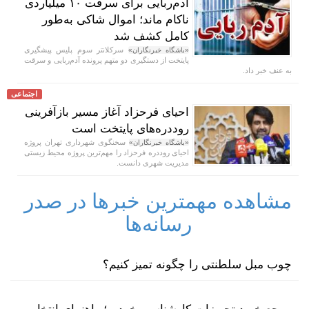
آدم‌ربایی برای سرقت ۱۰ میلیاردی
ناکام ماند؛ اموال شاکی به‌طور
کامل کشف شد
سرکلانتر سوم پلیس پیشگیری
«باشگاه خبرنگاران»
پایتخت از دستگیری دو متهم پرونده آدم‌ربایی و سرقت
به عنف خبر داد.
اجتماعی
احیای فرحزاد آغاز مسیر بازآفرینی
روددره‌های پایتخت است
سخنگوی شهرداری تهران پروژه
«باشگاه خبرنگاران»
احیای روددره فرحزاد را مهم‌ترین پروژه محیط ‌زیستی
مدیریت شهری دانست.
مشاهده مهمترین خبرها در صدر
رسانه‌ها
چوب مبل سلطنتی را چگونه تمیز کنیم؟