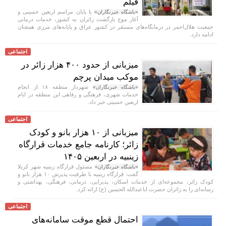
فیلم
با پایان مراسم اربعین حسینی و
«باشگاه خبرنگاران»
آغاز موج بازگشت زائران به کشور، خدمات درمانی
جمعیت هلال‌احمر در درمانگاه‌های مستقر در کشور عراق و پایانه‌های مرزی همچنان
ادامه دارد.
اجتماعی
میزبانی از حدود ۴۰۰ هزار زائر در
موکب میدان پرچم
شهردار منطقه ۱۸ از انجام
«باشگاه خبرنگاران»
خدمات شهری، فرهنگی و رفاهی این منطقه در ایام
اربعین حسینی خبر داد.
اجتماعی
میزبانی از ۱۰ هزار بانو و کودک
زائر؛ کارنامه جامع خدمات قرارگاه
زینبیه در اربعین ۱۴۰۵
مسئول قرارگاه زینبیه شهر کربلا
«باشگاه خبرنگاران»
گفت: قرارگاه زینبیه با ظرفیت پذیرش ۱۰ هزار بانو و
کودک زائر، مجموعه‌ای از خدمات اسکان، پذیرایی، درمانی، فرهنگی، بهداشتی و
رسانه‌ای را به زائران حضرت اباعبدالله الحسین (ع) ارائه کرد.
اجتماعی
احتمال قطع موقت سامانه‌های