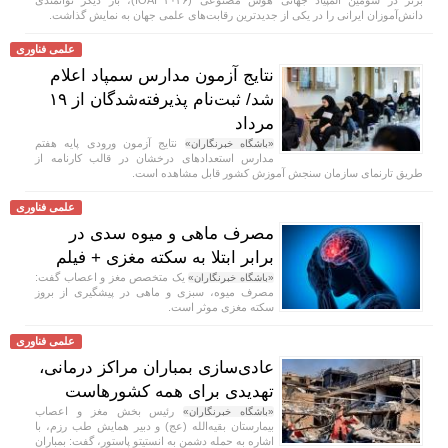
دانش‌آموزان ایرانی را در یکی از جدیدترین رقابت‌های علمی جهان به نمایش گذاشت.
علمی فناوری
نتایج آزمون مدارس سمپاد اعلام
شد/ ثبت‌نام پذیرفته‌شدگان از ۱۹
مرداد
نتایج آزمون ورودی پایه هفتم
«باشگاه خبرنگاران»
مدارس استعداد‌های درخشان در قالب کارنامه از
طریق تارنمای سازمان سنجش آموزش کشور قابل مشاهده است.
علمی فناوری
مصرف ماهی و میوه سدی در
برابر ابتلا به سکته مغزی + فیلم
یک متخصص مغز و اعصاب گفت:
«باشگاه خبرنگاران»
مصرف میوه، سبزی و ماهی در پیشگیری از بروز
سکته مغزی موثر است.
علمی فناوری
عادی‌سازی بمباران مراکز درمانی،
تهدیدی برای همه کشورهاست
رئیس بخش مغز و اعصاب
«باشگاه خبرنگاران»
بیمارستان بقیه‌الله (عج) و دبیر همایش طب رزم، با
اشاره به حمله دشمن به انستیتو پاستور، گفت: بمباران