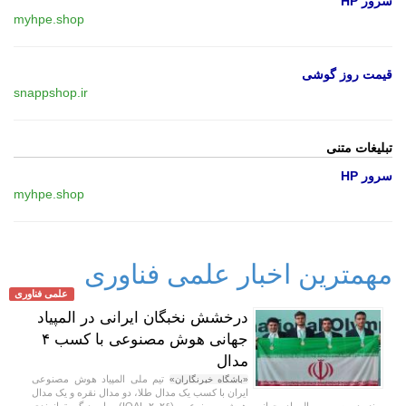
سرور HP
myhpe.shop
قیمت روز گوشی
snappshop.ir
تبلیغات متنی
سرور HP
myhpe.shop
مهمترین اخبار علمی فناوری
علمی فناوری
درخشش نخبگان ایرانی در المپیاد
جهانی هوش مصنوعی با کسب ۴
مدال
تیم ملی المپیاد هوش مصنوعی
«باشگاه خبرنگاران»
ایران با کسب یک مدال طلا، دو مدال نقره و یک مدال
برنز در سومین المپیاد جهانی هوش مصنوعی (IOAI ۲۰۲۶)، بار دیگر توانمندی