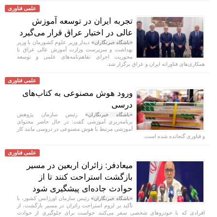
علمی فناوری
تجربه ایران در توسعه آموزش
عالی در اختیار عراق قرار می‌گیرد
دیدار وزیر علوم کشورمان با وزیر
«باشگاه خبرنگاران»
بهداشت و سرپرست وزارت آموزش عالی عراق با
محوریت اجرای تفاهم‌نامه‌های علمی و توسعه
همکاری‌های فناورانه ایران و عراق برگزار شد.
علمی فناوری
ورود هوش مصنوعی به کتاب‌های
درسی
رئیس سازمان پژوهش
«باشگاه خبرنگاران»
برنامه‌ریزی آموزشی گفت: در حال حاضر محتوای
آموزشی مرتبط با هوش مصنوعی در دروسی مانند کار
و فناوری گنجانده شده است.
علمی فناوری
میعادفر: زائران اربعین در مسیر
بازگشت استراحت کنند تا از
حوادث جاده‌ای پیشگیری شود
رئیس سازمان اورژانس کشور، با
«باشگاه خبرنگاران»
تأکید بر لزوم استراحت زائران در مسیر بازگشت، از
افرادی که با خودروهای شخصی سفر می‌کنند خواست برای جلوگیری از حوادث