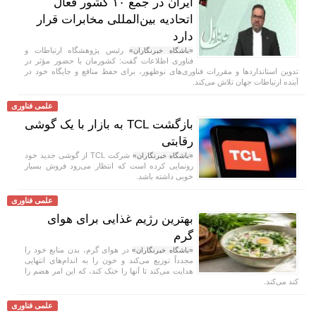
ایران در جمع ۱۰ کشور فعال
اتحادیه بین‌المللی مخابرات قرار
دارد
رئیس پژوهشگاه ارتباطات و
«باشگاه خبرنگاران»
فناوری اطلاعات گفت: کشورمان با حضور مؤثر در
تدوین استاندارد‌ها و مقررات فناوری‌های نوظهور، برای حفظ منافع و جایگاه خود در
آینده ارتباطات جهان تلاش می‌کند.
علمی فناوری
بازگشت TCL به بازار با یک گوشی
رقابتی
شرکت TCL از گوشی جدید خود
«باشگاه خبرنگاران»
رونمایی کرده است که انتظار می‌رود فروش بسیار
خوبی داشته باشد.
علمی فناوری
بهترین رژیم غذایی برای هوای
گرم
در هوای گرم، بدن منابع خود را
«باشگاه خبرنگاران»
مجدداً توزیع می‌کند و خون را به اندام‌های انتهایی
هدایت می‌کند تا آنها را خنک کند، که این امر هضم را
کند می‌کند.
علمی فناوری