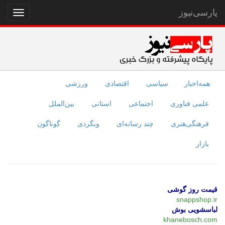
پارسی‌نیوز
نمایش
منو
همه‌اخبار
سیاسی
اقتصادی
ورزشی
علمی فناوری
اجتماعی
استانی
بین‌الملل
فرهنگی‌هنری
چند رسانه‌ای
وبگردی
گوناگون
بازار
قیمت روز گوشی
snappshop.ir
لباسشویی بوش
khanebosch.com