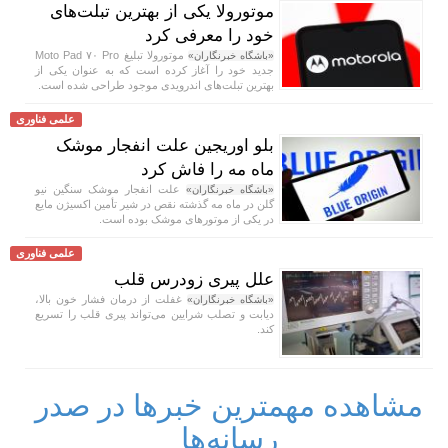
موتورولا یکی از بهترین تبلت‌های
خود را معرفی کرد
موتورولا تبلیغ Moto Pad ۷۰ Pro
«باشگاه خبرنگاران»
جدید خود را آغاز کرده است که به عنوان یکی از
بهترین تبلت‌های اندرویدی موجود طراحی شده است.
علمی فناوری
بلو اوریجین علت انفجار موشک
ماه مه را فاش کرد
علت انفجار موشک سنگین نیو
«باشگاه خبرنگاران»
گلن در ماه مه گذشته نقص در شیر تأمین اکسیژن مایع
در یکی از موتور‌های موشک بوده است.
علمی فناوری
علل پیری زودرس قلب
غفلت از درمان فشار خون بالا،
«باشگاه خبرنگاران»
دیابت و تصلب شرایین می‌تواند پیری قلب را تسریع
کند.
مشاهده مهمترین خبرها در صدر
رسانه‌ها