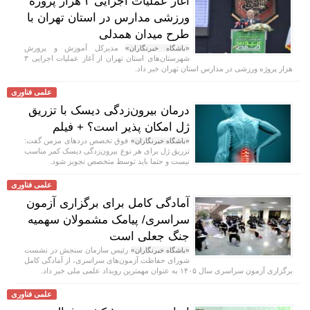
آغاز عملیات اجرایی ۳ هزار پروژه
ورزشی مدارس در استان تهران با
طرح میدان همدلی
مدیرکل آموزش و پرورش
«باشگاه خبرنگاران»
شهرستان‌های استان تهران از آغاز عملیات اجرایی ۳
هزار پروژه ورزشی در مدارس استان تهران خبر داد.
علمی فناوری
درمان بیرون‌زدگی دیسک با تزریق
ژل امکان پذیر است؟ + فیلم
فوق تخصص دردهای مزمن گفت:
«باشگاه خبرنگاران»
تزریق ژل برای هر نوع بیرون‌زدگی دیسک کمر مناسب
نیست و حتما باید توسط متخصص تجویز شود.
علمی فناوری
آمادگی کامل برای برگزاری آزمون
سراسری/ پیامک مشمولان سهمیه
جنگ جعلی است
رئیس سازمان سنجش در نشست
«باشگاه خبرنگاران»
شورای حفاظت آزمون‌های سراسری، از آمادگی کامل
برگزاری آزمون سراسری سال ۱۴۰۵ به عنوان مهمترین رویداد علمی ملی خبر داد.
علمی فناوری