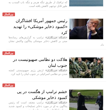
که ترافیک از طریق تنگه هرمز و تنگه باب المندب به
طور قابل توجهی کاهش یافته است.
بین‌الملل
رئیس جمهور آمریکا افشاگران
«کمبود ذخایر موشکی» را تهدید
کرد
ترامپ به گزارش‌های رسانه‌ها
«باشگاه خبرنگاران»
مبنی بر کاهش ذخایر موشکی پنتاگون واکنش نشان
داد.
بین‌الملل
هلاکت دو نظامی صهیونیست در
جنوب لبنان
ارتش رژیم صهیونیستی کشته
«باشگاه خبرنگاران»
شدن دو نظامی اسرائیلی در جنوب لبنان را تایید کرد.
بین‌الملل
خشم ترامپ از هگست در پی
کمبود ذخایر موشکی
ترامپ معتقد است که رئیس
«باشگاه خبرنگاران»
پنتاگون به او در مورد ذخایر تسلیحات و کمبود شدید
مهمات اطلاعات نادرست داده است.