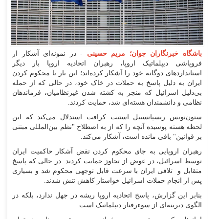
باشگاه خبرنگاران جوان؛ مریم حسینی
- در نمونه‌ای آشکار از
فروپاشی دیپلماتیک اروپا، رهبران اتحادیه اروپا بار دیگر
استاندارد‌های دوگانه خود را آشکار کرده‌اند؛ این بار با محکوم کردن
ایران به دلیل پاسخ به حملات در خاک خود، در حالی که از حمله
بی‌دلیل اسرائیل که منجر به کشته شدن غیرنظامیان، فرماندهان
نظامی و دانشمندان هسته‌ای شد، حمایت کردند.
ستون‌نویس ریسپانسیبل استیت کرافت استدلال می‌کند که این
لحظه هسته پوسیده آنچه را که از به اصطلاح "نظم بین‌المللی مبتنی
بر قوانین" باقی مانده است، آشکار می‌کند.
رهبران اروپایی به جای محکوم کردن نقض آشکار حاکمیت ایران
توسط اسرائیل، در عوض از تجاوز حمایت کردند. در حالی که پاسخ
متقابل و تلافی ایران با سرعت قابل توجهی محکوم شد و بسیاری
پس از انجام حملات اسرائیل خواستار کاهش تنش شدند.
بنابر این گزارش، پاسخ اتحادیه اروپا ریشه در جهل ندارد، بلکه در
الگوی دیرینه‌ای از سوءرفتار دیپلماتیک است.