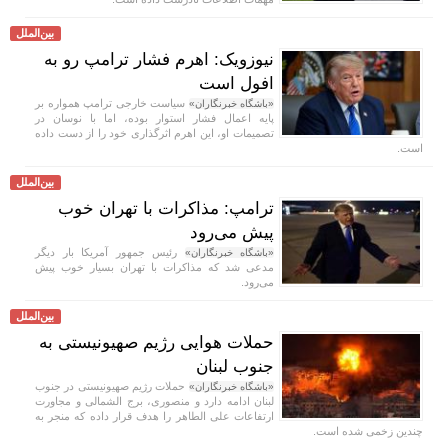
بین‌الملل
نیوزویک: اهرم فشار ترامپ رو به
افول است
سیاست خارجی ترامپ همواره بر
«باشگاه خبرنگاران»
پایه اعمال فشار استوار بوده، اما با نوسان در
تصمیمات او، این اهرم اثرگذاری خود را از دست داده
است.
بین‌الملل
ترامپ: مذاکرات با تهران خوب
پیش می‌رود
رئیس جمهور آمریکا بار دیگر
«باشگاه خبرنگاران»
مدعی شد که مذاکرات با تهران بسیار خوب پیش
می‌رود.
بین‌الملل
حملات هوایی رژیم صهیونیستی به
جنوب لبنان
حملات رژیم صهیونیستی در جنوب
«باشگاه خبرنگاران»
لبنان ادامه دارد و منصوری، برج الشمالی و مجاورت
ارتفاعات علی الطاهر را هدف قرار داده که منجر به
چندین زخمی شده است.