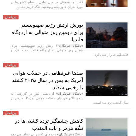
گفت: ما همچنان در حال تعامل با سایر کشور‌ها در
مورد بحران خاورمیانه و وضعیت تنگه هرمز هستیم.
بین‌الملل
یورش ارتش رژیم صهیونیستی
برای دومین روز متوالی به اردوگاه
قلندیا
ارتش رژیم صهیونیستی برای
«باشگاه خبرنگاران»
دومین روز متوالی به اردوگاه قلندیا حمله کرد و
فلسطینی‌ها را زخمی کرد.
بین‌الملل
صد‌ها غیرنظامی در حملات هوایی
آمریکا به یمن در سال ۲۰۲۵ کشته
یا زخمی شدند
ان‌بی‌سی نیوز در گزارشی به
«باشگاه خبرنگاران»
شمار بالای قربانیان حملات هوایی آمریکا به یمن در
سال گذشته پرداخته است.
بین‌الملل
کاهش چشمگیر تردد کشتی‌ها در
تنگه هرمز و باب المندب
داده‌های کشتیرانی نشان می دهد
«باشگاه خبرنگاران»