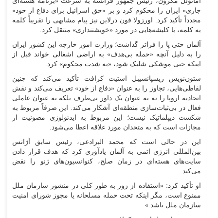
امانوئل مکرون، رئیس جمهور فرانسه به سرعت «برنامه هسته‌ای
جاری» ایران را محکوم کرد و بر «حق اسرائیل برای دفاع از خود»
مجدداً تأکید کرد. اورزولا فون درلاین نیز پیام مشابهی را تقریباً کلمه
به کلمه، با کلیشه‌هایی در مورد «خویشتنداری» منتقل کرد.
آلمان حتی پا را فراتر گذاشت؛ وزارت امور خارجه این کشور ایران
را به دلیل آنچه «حمله بی‌هدف» به اراضی اشغالی خواند قبل از
اینکه حتی موشکی شلیک شود، «به شدت محکوم» کرد.
ستون‌نویس ریسپانسیبل استیت کرافت تأکید می‌کند که چنین
لفاظی‌هایی، تجاوز را به عنوان «دفاع از خود» تعریف می‌کند و نقش
اتحادیه اروپا را نه به عنوان یک داور بی‌طرف بلکه به عنوان عاملی
فعال در بی‌ثبات‌سازی منطقه‌ای آشکار می‌کند. این صرفاً مربوط به
شکست دیپلماتیک نیست؛ این مربوط به ایدئولوژی مصونیت از
مجازات است که به متحدان مورد علاقه اعطا می‌شود.
این در حالی است که محمد البرادعی، رئیس سابق آژانس
بین‌المللی انرژی اتمی به آلمان یادآوری کرد که هدف قرار دادن
سایت‌های هسته‌ای در زمان صلح، کنوانسیون‌های ژنو را نقض
می‌کند.
او تأکید کرد: «استفاده از زور به طور کلی در منشور سازمان ملل
ممنوع است، مگر اینکه تحت حمله مسلحانه یا مجوز شورای امنیت
سازمان ملل باشد.»