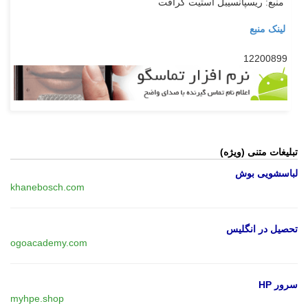
منبع: ریسپانسیبل استیت کرافت
لینک منبع
12200899
تبلیغات متنی (ویژه)
لباسشویی بوش
khanebosch.com
تحصیل در انگلیس
ogoacademy.com
سرور HP
myhpe.shop