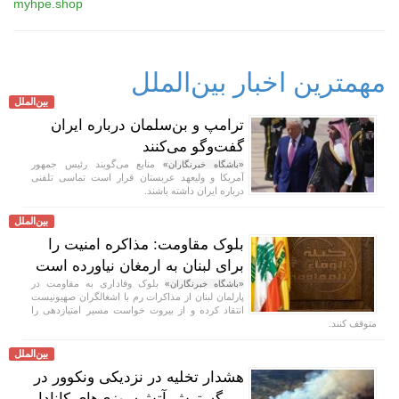
myhpe.shop
مهمترین اخبار بین‌الملل
بین‌الملل
ترامپ و بن‌سلمان درباره ایران
گفت‌و‌گو می‌کنند
منابع می‌گویند رئیس جمهور
«باشگاه خبرنگاران»
آمریکا و ولیعهد عربستان قرار است تماسی تلفنی
درباره ایران داشته باشند.
بین‌الملل
بلوک مقاومت: مذاکره امنیت را
برای لبنان به ارمغان نیاورده است
بلوک وفاداری به مقاومت در
«باشگاه خبرنگاران»
پارلمان لبنان از مذاکرات رم با اشغالگران صهیونیست
انتقاد کرده و از بیروت خواست مسیر امتیازدهی را
متوقف کنند.
بین‌الملل
هشدار تخلیه در نزدیکی ونکوور در
پی گسترش آتش‌سوزی‌های کانادا