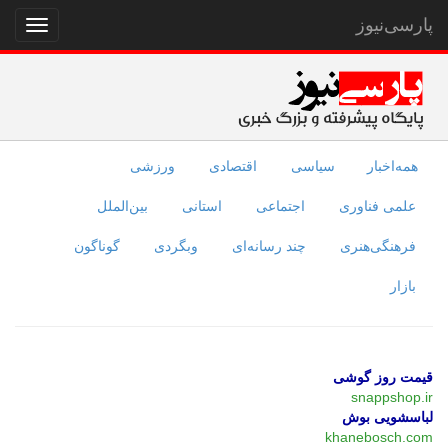
پارسی‌نیوز
نمایش
منو
همه‌اخبار
سیاسی
اقتصادی
ورزشی
علمی فناوری
اجتماعی
استانی
بین‌الملل
فرهنگی‌هنری
چند رسانه‌ای
وبگردی
گوناگون
بازار
قیمت روز گوشی
snappshop.ir
لباسشویی بوش
khanebosch.com