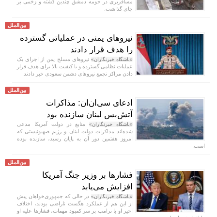
مسافربری در حومه دمشق چندین کشته و زخمی بر
جای گذاشت.
بین‌الملل
نیرو‌های یمنی در عملیاتی گسترده
را هدف قرار دادند
نیرو‌های مسلح یمن از اجرای یک
«باشگاه خبرنگاران»
عملیات نظامی گسترده و با کیفیت بالا برای هدف قرار
دادن مراکز تجمع نیرو‌های دشمن سعودی خبر دادند.
بین‌الملل
ادعای سی‌ان‌ان: مذاکرات
آتش‌بس لبنان سازنده بود
منابع در دولت آمریکا مدعی
«باشگاه خبرنگاران»
شده‌اند مذاکرات دولت لبنان و رژیم صهیونیستی که
امروز هفتمین دور آن به پایان رسید، سازنده بوده
است.
بین‌الملل
فشار‌ها بر وزیر جنگ آمریکا
افزایش می‌یابد
در حالی که جمهوری‌خواهان پیش
«باشگاه خبرنگاران»
از این هم از عملکرد هگست ناراضی بودند، اختلاف
اخیر او با ترامپ بر سر کمبود مهمات، فشار‌ها علیه او