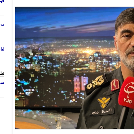
قی
تحص
لب
تبل
سرو