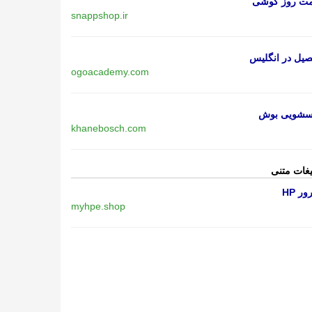
مت روز گوشی
snappshop.ir
یل در انگلیس
ogoacademy.com
اسشویی بوش
khanebosch.com
یغات متنی
ر HP
myhpe.shop