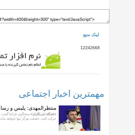
لینک منبع
12242668
مهمترین اخبار اجتماعی
منتظرالمهدی: پلیس و رسانه
سخنگوی فراجا گفت: پلی
«باشگاه خبرنگاران»
حرکت کنند، حقیقت هرگز تنها نخواهد ماند.