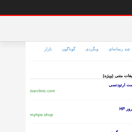
چند رسانه‌ای
وبگردی
گوناگون
بازار
یغات متنی (ویژه)
مت ارتودنسی
isarclinic.com
ر HP
myhpe.shop