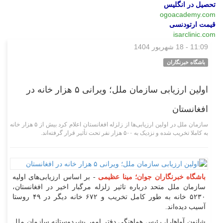
تحصیل در انگلیس
ogoacademy.com
قیمت ارتودنسی
isarclinic.com
11:09 - 18 شهریور 1404
بین‌الملل
باشگاه خبرنگاران
اولین ارزیابی سازمان ملل؛ ویرانی ۵ هزار خانه در
افغانستان
سازمان ملل در اولین ارزیابی‌ها از زلزله افغانستان اعلام کرد بیش از ۵ هزار خانه
به کاملا تخریب شده و نزدیک به ۵۰۰ هزار نفر تحت تأثیر قرار گرفته‌اند.
باشگاه خبرنگاران جوان؛ مینا عظیمی
- بر اساس ارزیابی‌های اولیه
سازمان ملل متحد درباره تاثیر زلزله مرگبار اخیر در افغانستان،
۵۲۳۰ خانه به طور کامل تخریب و ۶۷۲ خانه دیگر در ۴۹ روستا
آسیب دیده‌اند.
شانون آواهارا، رئیس هماهنگی دفتر امور بشردوستانه سازمان ملل