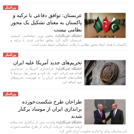
بین‌الملل
عربستان: توافق دفاعی با ترکیه و
پاکستان به معنای تشکیل یک محور
نظامی نیست
معاون وزیر دیپلماسی عمومی
«باشگاه خبرنگاران»
عربستان تأکید کرد توافق دفاعی جدید با ترکیه و
پاکستان با هدف ایجاد محور نظامی یا رقابت تسلیحاتی امضا نشده است.
بین‌الملل
تحریم‌های جدید آمریکا علیه ایران
خزانه‌داری آمریکا در جدیدترین
«باشگاه خبرنگاران»
اقدام ضد ایرانی خود، یک فرد و شش نهاد مرتبط با
فعالیت‌های اقتصادی ایران را به فهرست تحریم‌های
خود اضافه کرد.
بین‌الملل
طراحان طرح شکست‌خورده
براندازی ایران از موساد برکنار
شدند
وای‌نت پس از برکناری چند مقام
«باشگاه خبرنگاران»
ارشد موساد، جزئیات تازه‌ای از طرح شکست‌خورده
این سازمان برای براندازی حکومت ایران فاش کرد.