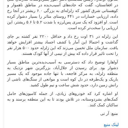
در افغانستان، گفت که جاده‌های آسیب‌دیده در مناطق ناهموار و
کوهستانی شرق کشور که زلزله‌ای به بزرگی ۶.۰ ریشتر در آنجا رخ
داده، ارزیابی خسارات در ۴۴۱ روستای متاثر را بسیار دشوار کرده
است. او افزود که یک سری پس‌لرزه با شدت ۵.۲ تا ۵.۶ ریشتر، این
ارزیابی را سخت‌تر کرده است.
این زلزله در ۳۱ اوت رخ داد و حداقل ۲۲۰۰ نفر کشته بر جای
گذاشت و احتمالا این آمار با کشف اجساد بیشتر افزایش خواهد
یافت. سازمان ملل تخمین می‌زند که این زلزله حدود ۵۰۰ هزار نفر
را تحت تاثیر قرار داده که بیش از نیمی از آنها کودک هستند.
آواهارا توضیح داد که دسترسی به آسیب‌دیده‌ترین مناطق بسیار
دشوار بود. برای رسیدن از جلال‌آباد، بزرگترین شهر نزدیک به
منطقه زلزله، به مرکز فاجعه، با تنها جاده موجود که یک مسیر
باریک و یک‌طرفه در دل کوه است و موانعی از سنگ‌های ناشی از
رانش زمین دارد، حدود شش ساعت و نیم طول کشید.
او اشاره کرد که خودرو‌های زیادی، از جمله کامیون‌های حامل
کمک‌های بشردوستانه، در تلاش بودند تا به این منطقه برسند و به
ساکنان کمک کنند.
منبع: آر تی
لینک منبع