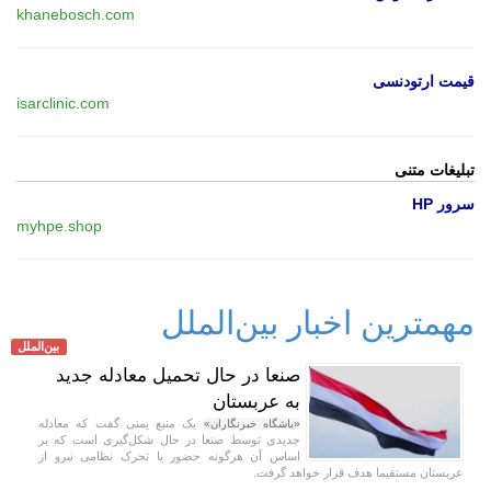
khanebosch.com
قیمت ارتودنسی
isarclinic.com
تبلیغات متنی
سرور HP
myhpe.shop
مهمترین اخبار بین‌الملل
بین‌الملل
صنعا در حال تحمیل معادله جدید
به عربستان
یک منبع یمنی گفت که معادله
«باشگاه خبرنگاران»
جدیدی توسط صنعا در حال شکل‌گیری است که بر
اساس آن هرگونه حضور یا تحرک نظامی نیرو از
عربستان مستقیما هدف قرار خواهد گرفت.