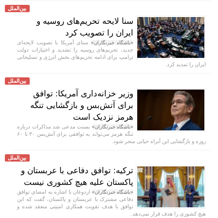
بین‌الملل
سنا لایحه تحریم‌های روسیه و
ایران را تصویب کرد
سنای آمریکا با تصویب لایحه‌ای
«باشگاه خبرنگاران»
جدید، تحریم‌های روسیه را تشدید و اختیارات دولت
ترامپ برای ادامه تحریم‌های بخش انرژی و تسلیحاتی
ایران را تمدید کرد.
بین‌الملل
وزیر خزانه‌داری آمریکا: توافق
برای آتش‌بس و بازگشایی تنگه
هرمز نزدیک است
بسنت مدعی شد مذاکرات درباره
«باشگاه خبرنگاران»
تنگه هرمز می‌تواند به توافقی برای آتش‌بس ۳۰ تا ۶۰
روزه و بازگشایی این آبراه حیاتی منجر شود.
بین‌الملل
ترکیه: توافق دفاعی با عربستان و
پاکستان علیه هیچ کشوری نیست
اردوغان با اشاره به امضای توافق
«باشگاه خبرنگاران»
دفاعی مشترک با عربستان و پاکستان، گفت که این
توافق با هدف تقویت همکاری امنیتی منعقد شده و
هیچ کشوری را هدف قرار نمی‌دهد.