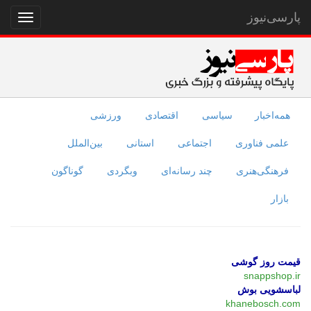
پارسی‌نیوز
نمایش
منو
همه‌اخبار
سیاسی
اقتصادی
ورزشی
علمی فناوری
اجتماعی
استانی
بین‌الملل
فرهنگی‌هنری
چند رسانه‌ای
وبگردی
گوناگون
بازار
قیمت روز گوشی
snappshop.ir
لباسشویی بوش
khanebosch.com