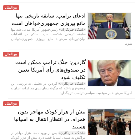
بین‌الملل
ادعای ترامپ: سابقه تاریخی تنها
مانع پیروزی جمهوری‌خواهان است
رئیس‌جمهور آمریکا مدعی شد تنها
«باشگاه خبرنگاران»
سابقه تاریخی شکست حزب حاکم در انتخابات
میان‌دوره‌ای می‌تواند مانع پیروزی جمهوری‌خواهان
شود.
بین‌الملل
گاردین: جنگ ترامپ ممکن است
در صندوق‌های رأی آمریکا تعیین
تکلیف شود
گاردین در تحلیلی به بررسی این
«باشگاه خبرنگاران»
موضوع پرداخته که چگونه زمان‌بندی مذاکرات ایران و
آمریکا می‌تواند بر موقعیت سیاسی ترامپ اثر بگذارد.
بین‌الملل
بیش از هزار کودک مهاجر بدون
همراه، در انتظار انتقال به اسپانیا
هستند
پس از ورود ده‌ها هزار مهاجر از
«باشگاه خبرنگاران»
مراکش به سبته، اسپانیا قصد دارد بیش از هزار کودک