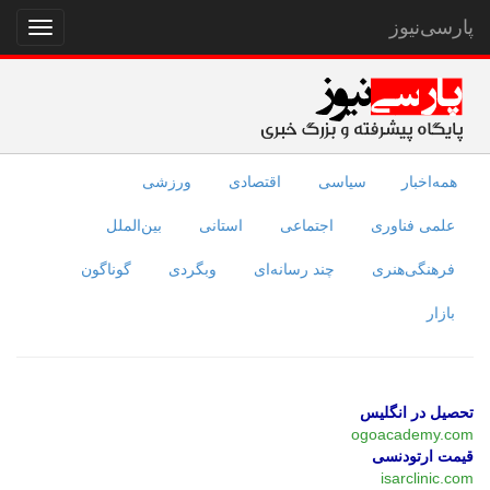
پارسی‌نیوز
نمایش
منو
همه‌اخبار
سیاسی
اقتصادی
ورزشی
علمی فناوری
اجتماعی
استانی
بین‌الملل
فرهنگی‌هنری
چند رسانه‌ای
وبگردی
گوناگون
بازار
تحصیل در انگلیس
ogoacademy.com
قیمت ارتودنسی
isarclinic.com