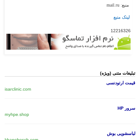
منبع: mail.ru
لینک منبع
12216326
تبلیغات متنی (ویژه)
قیمت ارتودنسی
isarclinic.com
سرور HP
myhpe.shop
لباسشویی بوش
khanebosch.com