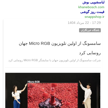
لباسشویی بوش
khanebosch.com
قیمت روز گوشی
snappshop.ir
17:29 - 22 مرداد 1404
علمی فناوری
باشگاه خبرنگاران
سامسونگ از اولین تلویزیون Micro RGB جهان
رونمایی کرد
شرکت سامسونگ از اولین تلویزیون جهان با نمایشگر Micro RGB رونمایی کرد.