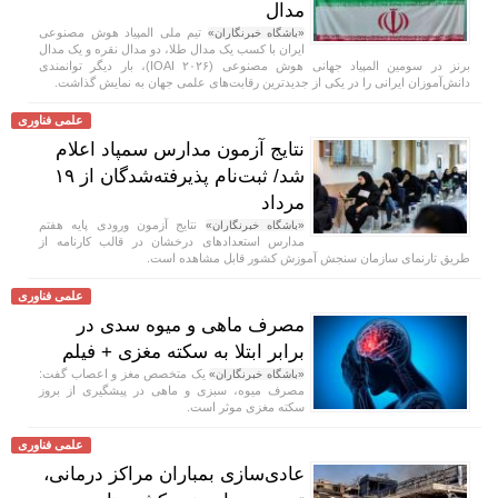
مدال
تیم ملی المپیاد هوش مصنوعی
«باشگاه خبرنگاران»
ایران با کسب یک مدال طلا، دو مدال نقره و یک مدال
برنز در سومین المپیاد جهانی هوش مصنوعی (IOAI ۲۰۲۶)، بار دیگر توانمندی
دانش‌آموزان ایرانی را در یکی از جدیدترین رقابت‌های علمی جهان به نمایش گذاشت.
علمی فناوری
نتایج آزمون مدارس سمپاد اعلام
شد/ ثبت‌نام پذیرفته‌شدگان از ۱۹
مرداد
نتایج آزمون ورودی پایه هفتم
«باشگاه خبرنگاران»
مدارس استعداد‌های درخشان در قالب کارنامه از
طریق تارنمای سازمان سنجش آموزش کشور قابل مشاهده است.
علمی فناوری
مصرف ماهی و میوه سدی در
برابر ابتلا به سکته مغزی + فیلم
یک متخصص مغز و اعصاب گفت:
«باشگاه خبرنگاران»
مصرف میوه، سبزی و ماهی در پیشگیری از بروز
سکته مغزی موثر است.
علمی فناوری
عادی‌سازی بمباران مراکز درمانی،