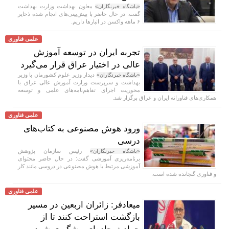
معاون بهداشت وزارت بهداشت
«باشگاه خبرنگاران»
گفت: در حال حاضر با پیش‌بینی‌های انجام شده ذخایر
۶ ماهه واکسن در انبار‌ها داریم.
علمی فناوری
تجربه ایران در توسعه آموزش
عالی در اختیار عراق قرار می‌گیرد
دیدار وزیر علوم کشورمان با وزیر
«باشگاه خبرنگاران»
بهداشت و سرپرست وزارت آموزش عالی عراق با
محوریت اجرای تفاهم‌نامه‌های علمی و توسعه
همکاری‌های فناورانه ایران و عراق برگزار شد.
علمی فناوری
ورود هوش مصنوعی به کتاب‌های
درسی
رئیس سازمان پژوهش
«باشگاه خبرنگاران»
برنامه‌ریزی آموزشی گفت: در حال حاضر محتوای
آموزشی مرتبط با هوش مصنوعی در دروسی مانند کار
و فناوری گنجانده شده است.
علمی فناوری
میعادفر: زائران اربعین در مسیر
بازگشت استراحت کنند تا از