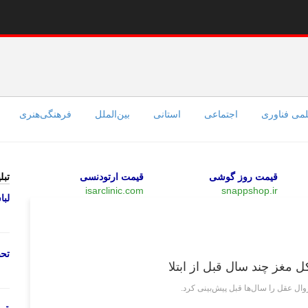
می فناوری
اجتماعی
استانی
بین‌الملل
فرهنگی‌هنری
قیمت روز گوشی
قیمت ارتودنسی
تبل
isarclinic.com
snappshop.ir
لب
علمی فناوری
تحص
مغز چند سال قبل از ابتلا
ال عقل را سال‌ها قبل پیش‌بینی کرد.