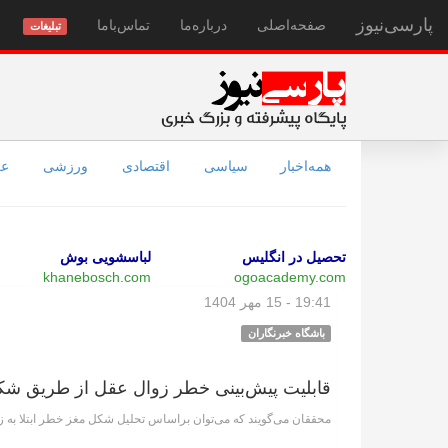
پارسی‌نیوز
صفحه‌اصلی
درباره‌ما
تماس‌با‌ما
تبلیغات
همه‌اخبار
سیاسی
اقتصادی
ورزشی
عل
تحصیل در انگلیس
لباسشویی بوش
khanebosch.com
ogoacademy.com
19:41 - 15 مهر 1404
باشگاه خبرنگاران
قابلیت پیش‌بینی خطر زوال عقل از طریق شکل 
محققان می‌گویند که می‌توان براساس تحلیل شکل مغز خطر ابتلا به زو