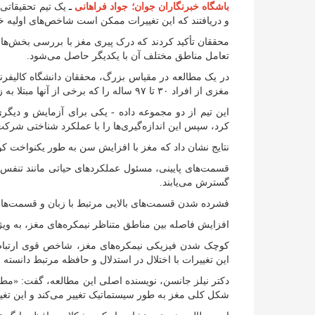
باشگاه خبرنگاران جوان؛ جواد فراهانی
ـ
یک تیم تحقیقاتی
و دریافتند که این تغییرات ممکن است شاخص‌های اولیه خ
محققان تأکید کردند که درک پیری مغز با بررسی بخش‌های
تعامل مناطق مختلف آن با یکدیگر حاصل می‌شود.
مغزی از افراد ۳۰ تا ۹۷ ساله را که برخی از آنها مبتلا به زوال عقل بودند، با هم همکاری و تجزیه و تحلیل کردند.
این تیم از دو مجموعه داده - یکی برای آزمایش و دیگر
کرد، سپس این اندازه‌گیری‌ها را با عملکرد شناختی شرکت
نتایج نشان داد که مغز با افزایش سن به طور یکنواخت
قسمت‌های پایینی، مسئول عملکرد‌های حیاتی مانند تنفس
گسترش می‌یابند.
فشرده شدن قسمت‌های بالایی مرتبط با زبان و قسمت‌ه
افزایش فاصله بین مناطق متناظر نیمکره‌های مغز، به ویژه
کوچک شدن فیزیکی نیمکره‌های مغز، شاخص قوی ارتباط 
این تغییرات با اختلال در استدلال و حافظه مرتبط دانسته شد
دکتر نیلز جانسن، نویسنده اصلی این مطالعه، گفت: «مطالع
شکل کلی مغز به طور سیستماتیک تغییر می‌کند و این تغییر