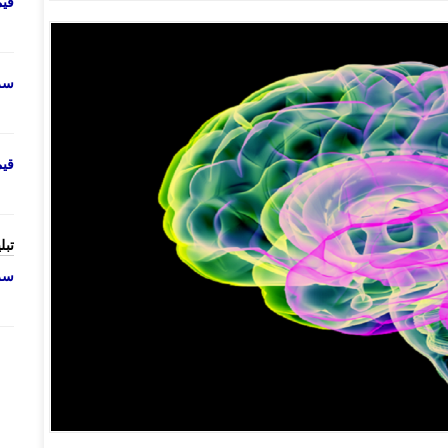
قی
سرو
قی
تبل
سرو