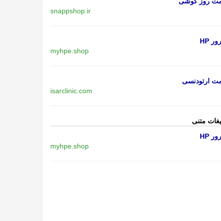
مت روز گوشی
snappshop.ir
ر HP
myhpe.shop
مت ارتودنسی
isarclinic.com
یغات متنی
ر HP
myhpe.shop