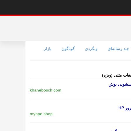
چند رسانه‌ای
وبگردی
گوناگون
بازار
یغات متنی (ویژه)
اسشویی بوش
khanebosch.com
ر HP
myhpe.shop