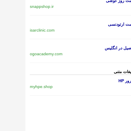
مت روز گوشی
snappshop.ir
مت ارتودنسی
isarclinic.com
یل در انگلیس
ogoacademy.com
یغات متنی
ر HP
myhpe.shop