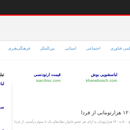
می فناوری
اجتماعی
استانی
بین‌الملل
فرهنگی‌هنری
لباسشویی بوش
قیمت ارتودنسی
تبل
isarclinic.com
khanebosch.com
لب
اجتماعی
سرو
پنجمین مرحله طرح کالابرگ الکترونیک با افزایش شارژ اعتبار از مبلغ ۵۰۰ به ۶۲۰ هزارتومان به ازای هر عضو خانوارِ دهک‌های یک تا سوم درآمدی، از فردا