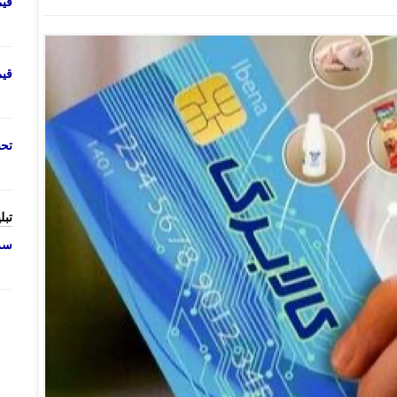
قی
قی
تحص
تبل
سرو