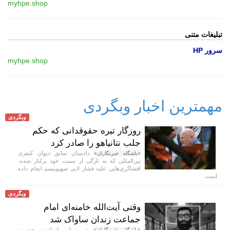
myhpe.shop
تبلیغات متنی
سرور HP
myhpe.shop
مهمترین اخبار وبگردی
وبگردی
روزگار تیره حقوقدانی که حکم
جلب نتانیاهو را صادر کرد
دادستان سابق دیوان کیفری
«باشگاه خبرنگاران»
بین‌المللی که به تازگی از سمت خود برکنار شده،
افشاگری‌هایی علیه فشار لابی صهیونیسم انجام داده
است.
وبگردی
وقتی آیت‌الله خامنه‌ای امام
جماعت زندان ساواک شد
در دوران بازداشت حضرت
«باشگاه خبرنگاران»