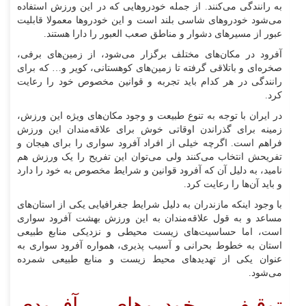
به رانندگی می‌کنند. از جمله خودرو‌هایی که در این ورزش استفاده
می‌شود خودرو‌های شاسی بلند است و این خودرو‌ها معمولا قابلیت
عبور از مسیر‌های دشوار و مناطق صعب العبور را دارا هستند.
آفرود در مکان‌های مختلف برگزار می‌شود، از زمین‌های برفی،
صخره‌ای و باتلاقی گرفته تا زمین‌های کوهستانی، کویر و… که برای
رانندگی در هر کدام باید تجربه و قوانین مخصوص خود را رعایت
کرد.
در ایران با توجه به تنوع طبیعت و وجود مکان‌های ویژه این ورزش،
زمینه برای گذراندن اوقاتی خوش برای علاقه‌مندان این ورزش
فراهم است. اگرچه خیلی از افراد آفرود سواری را برای هیجان و
تفریحش انتخاب می‌کنند ولی می‌توان این تفریح را یک ورزش هم
نامید، به دلیل آن که آفرود قوانین و شرایط مخصوص به خود را دارد
و باید آن‌ها را رعایت کرد.
با وجود اینکه مازندران به دلیل شرایط جغرافیایی یکی از استان‌های
مساعد و به قول علاقه‌مندان به این ورزش بهشت آفرود سواری
است، اما حساسیت‌های زیست محیطی و نزدیکی منابع طبیعی
استان به خطوط بحرانی و آسیب پذیری، همواره آفرود سواری به
عنوان یکی از تهدید‌های محیط زیست و منابع طبیعی شمرده
می‌شود.
توقیف خودرو‌های آفرودی