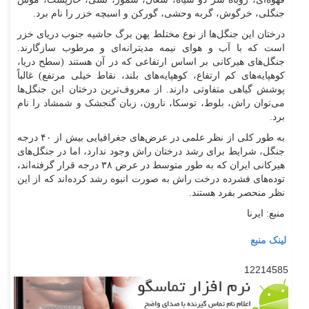
جنگلی، خرگوش، گربه وحشی، گورکن و اسبچه خزر را نام برد.
درختان این جنگل‌ها از نوع مختلط پهن برگ حاشیه جنوب دریای خزر
است که با آب و هوای نیمه مدیترانه‌ای و مرطوب سازگارند.
جنگل‌های هیرکانی بر اساس ارتفاعی که در آن هستند (سطح دریا،
کوهپایه‌های کم ارتفاع، کوهپایه‌های بلند، نقاط خیلی مرتفع) غالباً
پوشش گیاهی متفاوتی دارند. از معروف‌ترین درختان این جنگل‌ها
می‌توان راش، بلوط، توسکا، نارون، زبان گنجشک و شمشاد را نام
برد.
به طور کلی از نظر علمی در عرض‌های جغرافیایی بیش از ۴۰ درجه
جنگل، شرایط برای رشد درختان راش وجود ندارد، اما در جنگل‌های
هیرکانی ایران که به طور متوسط در عرض ۳۸ درجه قرار گرفته‌اند،
توده‌های فشرده درخت راش به صورت انبوه رشد کرده‌اند که از این
نظر منحصر بفرد هستند.
منبع: ایرنا
لینک منبع
12214585