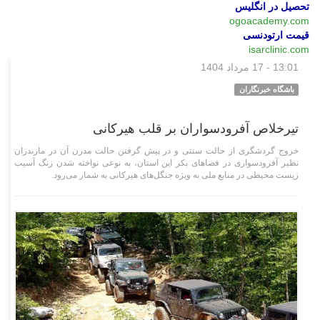
تحصیل در انگلیس
ogoacademy.com
قیمت ارتودنسی
isarclinic.com
13:01 - 17 مرداد 1404
وبگردی
باشگاه خبرنگاران
تیرخلاص آفرودسواران بر قلب هیرکانی
خروج گردشگری از حالت سنتی و در پیش گرفتن حالت مدرن آن در مازندران
نظیر آفرودسواری در فضا‌های بکر این استان، به نوعی نواخته شدن زنگ آسیب
زیست محیطی در منابع ملی به ویژه جنگل‌های هیرکانی به شمار می‌رود.