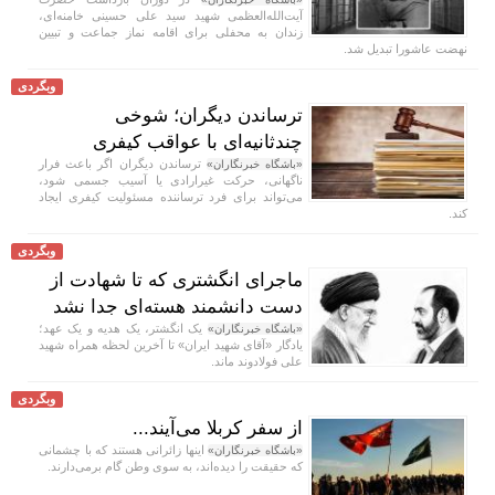
آیت‌الله‌العظمی شهید سید علی حسینی خامنه‌ای،
زندان به محفلی برای اقامه نماز جماعت و تبیین
نهضت عاشورا تبدیل شد.
وبگردی
ترساندن دیگران؛ شوخی
چندثانیه‌ای با عواقب کیفری
ترساندن دیگران اگر باعث فرار
«باشگاه خبرنگاران»
ناگهانی، حرکت غیرارادی یا آسیب جسمی شود،
می‌تواند برای فرد ترساننده مسئولیت کیفری ایجاد
کند.
وبگردی
ماجرای انگشتری که تا شهادت از
دست دانشمند هسته‌ای جدا نشد
یک انگشتر، یک هدیه و یک عهد؛
«باشگاه خبرنگاران»
یادگار «آقای شهید ایران» تا آخرین لحظه همراه شهید
علی فولادوند ماند.
وبگردی
از سفر کربلا می‌آیند...
اینها زائرانی هستند که با چشمانی
«باشگاه خبرنگاران»
که حقیقت را دیده‌اند، به سوی وطن گام برمی‌دارند.