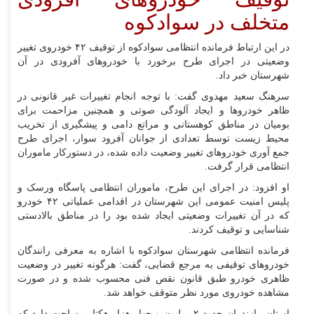
متخلف در سوادکوه
در این ارتباط فرمانده انتظامی سوادکوه از توقیف ۴۲ خودروی تغییر
وضعیتی در اجرای طرح برخورد با خودرو‌های آفرودی در آن
شهرستان خبر داد.
سرهنگ سعید مهدوی گفت: با توجه انجام تغییرات غیر قانونی در
ظاهر خودرو‌ها و ایجاد آلودگی صوتی و همچنین مزاحمت برای
بومیان در مناطق کوهستانی و مراتع دامی و پیشگیری از تخریب
محیط زیست توسط تعدادی از جوانان آفرود سوار، اجرای طرح
جمع آوری خودرو‌های تغییر وضعیت داده شده، در دستورکار ماموران
انتظامی قرار گرفت.
او افزود: در اجرای این طرح، ماموران انتظامی پاسگاه ورسک و
پلیس امنیت عمومی این شهرستان در اقدامی عملیاتی ۴۲ خودرو
که در آن تغییرات وضعیتی ایجاد شده بود را در مناطق بالادستی
شناسایی و توقیف کردند.
فرمانده انتظامی شهرستان سوادکوه با اشاره به معرفی رانندگان
خودرو‌های توقیفی به مرجع قضایی، گفت: هرگونه تغییر در وضعیت
ظاهری خودرو طبق قانون نقص فنی محسوب شده و در صورت
مشاهده خودروی مورد نظر متوقف خواهد شد.
استان مازندران حدود ۲ میلیون و چهار هزار هکتار مساحت دارد که