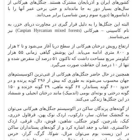
کشور‌های ایران و آذربایجان مشترک هستند. جنگل‌های هیرکانی از
سال‌های بسیار دور به جا مانده‌اند و حتی برخی عمر آنها را با
دایناسور‌ها (دوره سوم زمین شناسی) برابر می‌دانند.
البته این جنگل‌ها را به دلیل قرار گیری در مجاورت دریای خزر، به
نام کاسپینی – هیرکانی (Caspian Hyrcanian mixed forests) نیز
می‌شناسند.
ارتفاع رویش درختان هیرکانی از سطح دریا آغاز می‌شود و تا ۲ هزار
و ۸۰۰ متری ادامه می‌یابد. این پوشش گیاهی زمانی ۵۵ هزار
کیلومتر مربع مساحت داشت که تاکنون ۵۱ درصد آن منقرض شده و
تنها از ۱۰ درصد آن حفاظت صورت می‌گیرد.
همچنین در حال حاضر جنگل‌های هیرکانی از غنی‌ترین اکوسیستم‌های
جهان محسوب می‌شوند به طوری که بیش از ۲۹۶ گونه پرنده و در
حدود ۶۰۰ گونه پستاندار، ۶۷ گونه ماهی، ۲۹ گونه خزنده و ۱۵۰
گونه درختی و بوته‌ای بومی (اندمیک) مانند درختان انجیلی و شمشاد
در این جنگل‌ها زندگی می‌کنند.
از گونه‌های پرندگان ساکن در اکوسیستم جنگل‌های هیرکانی می‌توان
به گنجشک سانان، سار، دارکوب، اردک نوک پهن، قرقاول خزری،
کبک، بلدرچین، کبوتر جنگلی، شاهین، قوش، دال، قرقی، اردک
خاکستری، عقاب و جغد اشاره کرد و از گونه‌های پستانداران ساکن
در این زیست بوم می‌توان مرال، شوکا، گرگ، گراز، خرس
قهوه‌ای، روباه سر دو سیاه، شغال، سمور، تشی، خارپشت، موش