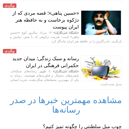
وبگردی
«حسین پناهی»؛ قصه مردی که از
دژکوه برخاست و به حافظه هنر
ایران پیوست
۱۴ مرداد سالروز کوچ «حسین
«باشگاه خبرنگاران»
پناهی» است؛ هنرمند دژکوهی که با شعر، نمایش و
بازیگری، نام زاگرس را در حافظه هنر ایران ماندگار کرد.
وبگردی
رسانه و سبک زندگی؛ میدان جدید
حکمرانی فرهنگی در ایران
با ظهور رسانه‌های شبکه‌ای،
«باشگاه خبرنگاران»
پلتفرم‌های دیجیتال و فناوری‌های هوشمند، رسانه به
یکی از مهم‌ترین محیط‌های شکل‌دهنده تجربه انسانی
تبدیل شده است.
مشاهده مهمترین خبرها در صدر
رسانه‌ها
چوب مبل سلطنتی را چگونه تمیز کنیم؟