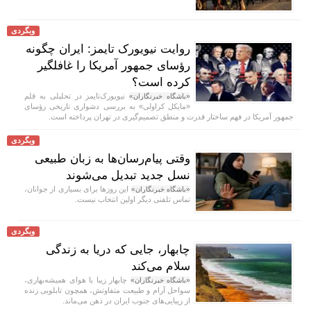
وبگردی
روایت نیویورک تایمز: ایران چگونه
رؤسای جمهور آمریکا را غافلگیر
کرده است؟
نیویورک‌تایمز در تحلیلی به قلم
«باشگاه خبرنگاران»
«مایکل کراولی» به بررسی دشواری تاریخی رؤسای
جمهور آمریکا در فهم ساختار قدرت و منطق تصمیم‌گیری در تهران پرداخته است.
وبگردی
وقتی پیام‌رسان‌ها به زبان طبیعی
نسل جدید تبدیل می‌شوند
این روز‌ها برای بسیاری از جوانان،
«باشگاه خبرنگاران»
تماس تلفنی دیگر اولین انتخاب نیست.
وبگردی
چابهار، جایی که دریا به زندگی
سلام می‌کند
چابهار زیبا با هوای همیشه‌بهاری،
«باشگاه خبرنگاران»
سواحل آرام و طبیعت متفاوتش، همچون تابلویی زنده
از زیبایی‌های جنوب ایران در ذهن می‌ماند.