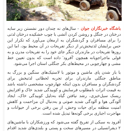
باشگاه خبرنگاران جوان
- سال‌های نه چندان دور نشستن زیر سایه
درختان در جنگل و روشن کردن آتشی با چوب خشکیده درختان لذتی
را برای مسافران و گردشگران به ارمغان می‌آورد که تکرار این
حس برایشان لذتبخش‌تر از دیگر تفریحات در آن محیط بود، اما این
روز‌ها تفریحات در مازندران دیگر جای خود را به تفریحات مدرن و به
قولی ماجراجویانه همچون 'آفرود' داده است که بدون تعیین خط
مشی و چهارچوبی در محیط‌های بکر جنگلی استان اجرا می‌شود.
با باز شدن پای ماشین و موتور با لاستیک‌های سنگین و بزرگ به
مناطق جنگلی مازندران برای تجربه لحظاتی لذتبخش برای
گردشگران و مسافران بدون اینکه چهارچوب مشخصی داشته باشد
به قیمت اثرات نامطلوب فرسایش و کوبیدگی شدید خاک و افزایش
ریسک سیل‌خیزی، رشد نیافتن گیاه به‌دلیل کوبیدگی خاک، ایجاد
آلودگی هوا و آلودگی شدید صوتی و به‌دنبال آن مزاحمت و کاهش
امنیت منطقه برای حیات وحش، از بین رفتن برخی از حیوانات و
مهاجرت اجباری برخی گونه‌ها تبدیل شده است.
آفرود به سبکی از تفریح گفته می‌شود که ورزشکاران با ماشین‌های
۲ دیفرانسیلی در مسیر‌های سخت و پستی و بلندی‌های شدید اقدام