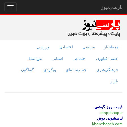
پارسی‌نیوز
نمایش
منو
همه‌اخبار
سیاسی
اقتصادی
ورزشی
علمی فناوری
اجتماعی
استانی
بین‌الملل
فرهنگی‌هنری
چند رسانه‌ای
وبگردی
گوناگون
بازار
قیمت روز گوشی
snappshop.ir
لباسشویی بوش
khanebosch.com