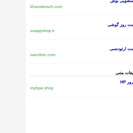
اسشویی بوش
khanebosch.com
مت روز گوشی
snappshop.ir
مت ارتودنسی
isarclinic.com
یغات متنی
ر HP
myhpe.shop