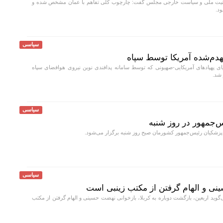
یت ملی و سیاست خارجی مجلس گفت: چارچوب کلی تفاهم با عمان مشخص شده و
ود.
سیاسی
نهدم‌شده آمریکا توسط سپاه
ای پهپادهای آمریکایی-صهیونی که توسط سامانه‌ پدافندی نوین نیروی هوافضای سپاه
 شد.
سیاسی
جمهور در روز شنبه
کیان رئیس‌جمهور کشورمان صبح روز شنبه برگزار می‌شود.
سیاسی
نی و الهام گرفتن از مکتب زینبی است
ید اربعین، بازگشت دوباره به کربلا، بازخوانی نهضت حسینی و الهام گرفتن از مکتب