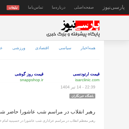
پارسی‌نیوز
صفحه‌اصلی
درباره‌ما
تماس‌با‌ما
تبلیغات
همه‌اخبار
سیاسی
اقتصادی
ورزشی
عل
قیمت ارتودنسی
قیمت روز گوشی
snappshop.ir
isarclinic.com
22:39 - 14 تیر 1404
باشگاه خبرنگاران
رهبر انقلاب در مراسم شب عاشورا حاضر شد
رهبر معظم انقلاب در مراسم عزاداری شب عاشورا در حسینیه امام خ